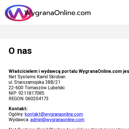
O nas
Właścicielem i wydawcą portalu WygranaOnline.com jes
Net Systems Kamil Skroban
ul. Starozamojska 38B/21
22-600 Tomaszów Lubelski
NIP: 9211817085
REGON: 060204173
Kontakt:
Ogólny:
kontakt@wygranaonline.com
Wydawca:
admin@wygranaonline.com