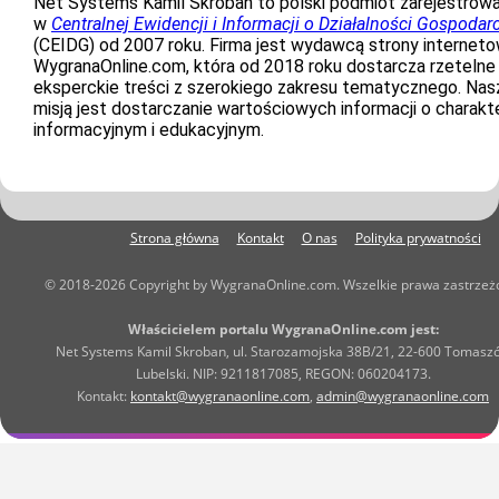
Net Systems Kamil Skroban to polski podmiot zarejestrow
w
Centralnej Ewidencji i Informacji o Działalności Gospodar
(CEIDG) od 2007 roku. Firma jest wydawcą strony interneto
WygranaOnline.com, która od 2018 roku dostarcza rzetelne 
eksperckie treści z szerokiego zakresu tematycznego. Nas
misją jest dostarczanie wartościowych informacji o charakt
informacyjnym i edukacyjnym.
Strona główna
Kontakt
O nas
Polityka prywatności
© 2018-2026 Copyright by WygranaOnline.com. Wszelkie prawa zastrzeż
Właścicielem portalu WygranaOnline.com jest:
Net Systems Kamil Skroban, ul. Starozamojska 38B/21, 22-600 Tomasz
Lubelski. NIP: 9211817085, REGON: 060204173.
Kontakt:
kontakt@wygranaonline.com
,
admin@wygranaonline.com