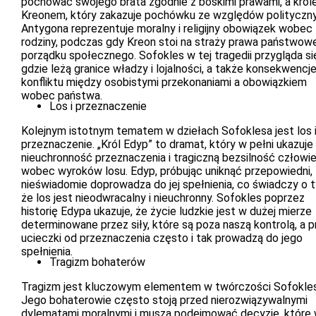
pochować swojego brata zgodnie z boskimi prawami, a kró
Kreonem, który zakazuje pochówku ze względów polityczn
Antygona reprezentuje moralny i religijny obowiązek wobec
rodziny, podczas gdy Kreon stoi na straży prawa państwowe
porządku społecznego. Sofokles w tej tragedii przygląda si
gdzie leżą granice władzy i lojalności, a także konsekwencj
konfliktu między osobistymi przekonaniami a obowiązkiem
wobec państwa.
Los i przeznaczenie
Kolejnym istotnym tematem w dziełach Sofoklesa jest los 
przeznaczenie. „Król Edyp” to dramat, który w pełni ukazuje
nieuchronność przeznaczenia i tragiczną bezsilność człowi
wobec wyroków losu. Edyp, próbując uniknąć przepowiedni,
nieświadomie doprowadza do jej spełnienia, co świadczy o 
że los jest nieodwracalny i nieuchronny. Sofokles poprzez
historię Edypa ukazuje, że życie ludzkie jest w dużej mierze
determinowane przez siły, które są poza naszą kontrolą, a 
ucieczki od przeznaczenia często i tak prowadzą do jego
spełnienia.
Tragizm bohaterów
Tragizm jest kluczowym elementem w twórczości Sofokles
Jego bohaterowie często stoją przed nierozwiązywalnymi
dylematami moralnymi i muszą podejmować decyzje, które