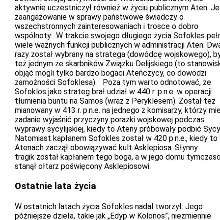
aktywnie uczestniczył również w życiu publicznym Aten. J
zaangażowanie w sprawy państwowe świadczy o
wszechstronnych zainteresowaniach i trosce o dobro
wspólnoty. W trakcie swojego długiego życia Sofokles pełn
wiele ważnych funkcji publicznych w administracji Aten. Dw
razy został wybrany na stratega (dowódcę wojskowego), b
też jednym ze skarbników Związku Delijskiego (to stanowis
objąć mogli tylko bardzo bogaci Ateńczycy, co dowodzi
zamożności Sofoklesa). Poza tym warto odnotować, że
Sofoklos jako strateg brał udział w 440 r. p.n.e. w operacji
tłumienia buntu na Samos (wraz z Peryklesem). Został też
mianowany w 413 r. p.n.e. na jednego z komisarzy, którzy mie
zadanie wyjaśnić przyczyny porażki wojskowej podczas
wyprawy sycylijskiej, kiedy to Ateny próbowały podbić Sycy
Natomiast kapłanem Sofokles został w 420 p.n.e., kiedy to
Atenach zaczął obowiązywać kult Asklepiosa. Słynny
tragik został kapłanem tego boga, a w jego domu tymcza
stanął ołtarz poświęcony Asklepiosowi.
Ostatnie lata życia
W ostatnich latach życia Sofokles nadal tworzył. Jego
późniejsze dzieła, takie jak „Edyp w Kolonos”, niezmiennie