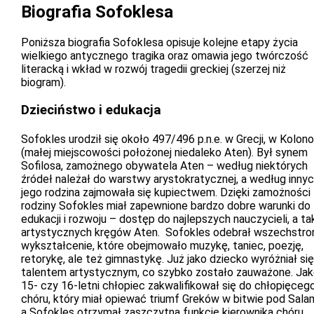
Biografia Sofoklesa
Poniższa biografia Sofoklesa opisuje kolejne etapy życia
wielkiego antycznego tragika oraz omawia jego twórczość
literacką i wkład w rozwój tragedii greckiej (szerzej niż
biogram).
Dzieciństwo i edukacja
Sofokles urodził się około 497/496 p.n.e. w Grecji, w Kolon
(małej miejscowości położonej niedaleko Aten). Był synem
Sofilosa, zamożnego obywatela Aten – według niektórych
źródeł należał do warstwy arystokratycznej, a według inny
jego rodzina zajmowała się kupiectwem. Dzięki zamożności
rodziny Sofokles miał zapewnione bardzo dobre warunki do
edukacji i rozwoju – dostęp do najlepszych nauczycieli, a t
artystycznych kręgów Aten. Sofokles odebrał wszechstro
wykształcenie, które obejmowało muzykę, taniec, poezję,
retorykę, ale też gimnastykę. Już jako dziecko wyróżniał się
talentem artystycznym, co szybko zostało zauważone. Ja
15- czy 16-letni chłopiec zakwalifikował się do chłopięceg
chóru, który miał opiewać triumf Greków w bitwie pod Salam
a Sofokles otrzymał zaszczytną funkcję kierownika chóru.