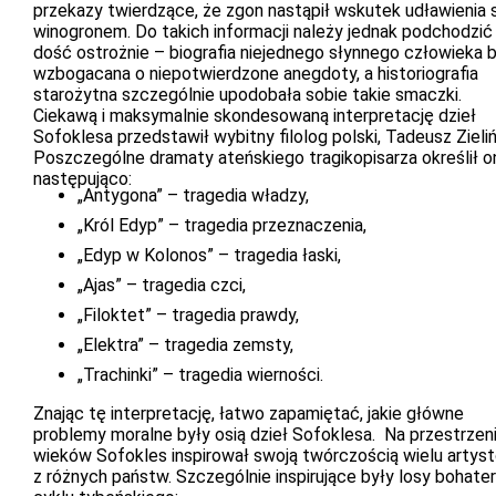
przekazy twierdzące, że zgon nastąpił wskutek udławienia 
winogronem. Do takich informacji należy jednak podchodzić
dość ostrożnie – biografia niejednego słynnego człowieka 
wzbogacana o niepotwierdzone anegdoty, a historiografia
starożytna szczególnie upodobała sobie takie smaczki.
Ciekawą i maksymalnie skondesowaną interpretację dzieł
Sofoklesa przedstawił wybitny filolog polski, Tadeusz Zieliń
Poszczególne dramaty ateńskiego tragikopisarza określił o
następująco:
„Antygona” – tragedia władzy,
„Król Edyp” – tragedia przeznaczenia,
„Edyp w Kolonos” – tragedia łaski,
„Ajas” – tragedia czci,
„Filoktet” – tragedia prawdy,
„Elektra” – tragedia zemsty,
„Trachinki” – tragedia wierności.
Znając tę interpretację, łatwo zapamiętać, jakie główne
problemy moralne były osią dzieł Sofoklesa. Na przestrzen
wieków Sofokles inspirował swoją twórczością wielu artys
z różnych państw. Szczególnie inspirujące były losy bohate