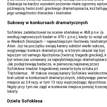
Edukacja na bardzo wysokim poziomie miała ogromny wpły
późniejszą twórczość greckiego dramatopisarza, kształtują
jego umiejętności literackie i teatralne.
Sukcesy w konkursach dramatycznych
Sofokles zadebiutował na scenie ateńskiej w 468 p.n.e. (a
według najnowszych badań w 470 r. p.n.e.), kiedy to wziął ud
w Wielkich Dionizjach – najważniejszym festiwalu teatralny
Aten. Już na początku swojej kariery odniósł wielki sukces,
wygrywając konkurs dramatyczny, w którym okazał się być
lepszym od samego Ajschylosa (twórcę tragedii greckiej), k
był wówczas uznawany za najwybitniejszego dramatopisarz
Jak podejrzewają badacze, w pierwszej napisanej przez
Sofoklesa triadzie tragediowej zawarta była sztuka pt.
Triptolemus. W trakcie swojej kariery Sofokles wielokrotni
brał udział w konkursach dramatycznych, zdobywając pierw
miejsce aż 24 razy, w tym 13 razy wyprzedzając Ajsychlosa.
Nigdy przy tym nie zajął w konkursie miejsca poniżej trzecie
lokaty.
Dzieła Sofoklesa