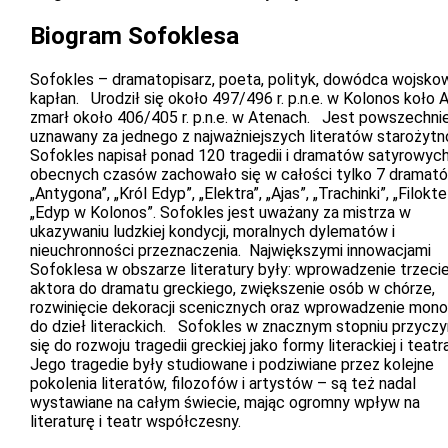
Biogram Sofoklesa
Sofokles – dramatopisarz, poeta, polityk, dowódca wojsko
kapłan. Urodził się około 497/496 r. p.n.e. w Kolonos koło 
zmarł około 406/405 r. p.n.e. w Atenach. Jest powszechni
uznawany za jednego z najważniejszych literatów starożytn
Sofokles napisał ponad 120 tragedii i dramatów satyrowych
obecnych czasów zachowało się w całości tylko 7 dramató
„Antygona”, „Król Edyp”, „Elektra”, „Ajas”, „Trachinki”, „Filokte
„Edyp w Kolonos”. Sofokles jest uważany za mistrza w
ukazywaniu ludzkiej kondycji, moralnych dylematów i
nieuchronności przeznaczenia. Największymi innowacjami
Sofoklesa w obszarze literatury były: wprowadzenie trzeci
aktora do dramatu greckiego, zwiększenie osób w chórze,
rozwinięcie dekoracji scenicznych oraz wprowadzenie mon
do dzieł literackich. Sofokles w znacznym stopniu przyczy
się do rozwoju tragedii greckiej jako formy literackiej i teatra
Jego tragedie były studiowane i podziwiane przez kolejne
pokolenia literatów, filozofów i artystów – są też nadal
wystawiane na całym świecie, mając ogromny wpływ na
literaturę i teatr współczesny.