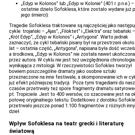
„Edyp w Kolonos” lub „Edyp w Kolonie” (401 r. p.n.e.) –
ostatnie dzieło Sofoklesa, które zostało wydane już 
jego śmierci).
Tragedie Sofoklesa traktowane są najczęściej jako następu
cykle: trojański – „Ajas”, „Filoktet” i „Elektra” oraz tebański 
„Król Edyp”, „Edyp w Kolonos” i „Antygona”. Warto jednak
zaznaczyć, że cykl tebański pisany był na przestrzeni około
lat – ostatnia część, „Antygona”, napisana była dość wcześn
a środkowa, „Edyp w Kolonos” nie została nawet ukończona
przez autora. W cyklu nie jest też uwzględniona chronologia
wynikająca z mitologii. W rzeczywistości Sofokles tworzył
bowiem poszczególne dramaty jako osobne sztuki
przeznaczone na inne festiwale, a skomponowanie ich w cyk
już efekt późniejszej tradycji. Poza tymi tragediami do nas
czasów przetrwały też spore fragmenty dramatu satyrow
pt. Tropiciele. Jest to 400 wersów, co szacowane jest na o
połowę oryginalnego tekstu. Dodatkowo z dorobku Sofokl
przetrwało jeszcze ponad 1.100 fragmentów z różnych inn
dzieł.
Wpływ Sofoklesa na teatr grecki i literaturę
światową