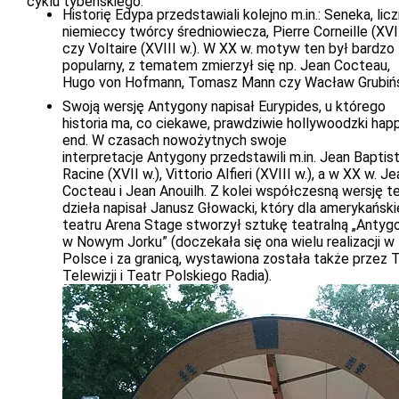
cyklu tybeńskiego:
Historię Edypa przedstawiali kolejno m.in.: Seneka, licz
niemieccy twórcy średniowiecza, Pierre Corneille (XVII
czy Voltaire (XVIII w.). W XX w. motyw ten był bardzo
popularny, z tematem zmierzył się np. Jean Cocteau,
Hugo von Hofmann, Tomasz Mann czy Wacław Grubińs
Swoją wersję Antygony napisał Eurypides, u którego
historia ma, co ciekawe, prawdziwie hollywoodzki hap
end. W czasach nowożytnych swoje
interpretacje Antygony przedstawili m.in. Jean Baptis
Racine (XVII w.), Vittorio Alfieri (XVIII w.), a w XX w. J
Cocteau i Jean Anouilh. Z kolei współczesną wersję t
dzieła napisał Janusz Głowacki, który dla amerykańsk
teatru Arena Stage stworzył sztukę teatralną „Antyg
w Nowym Jorku” (doczekała się ona wielu realizacji w
Polsce i za granicą, wystawiona została także przez 
Telewizji i Teatr Polskiego Radia).