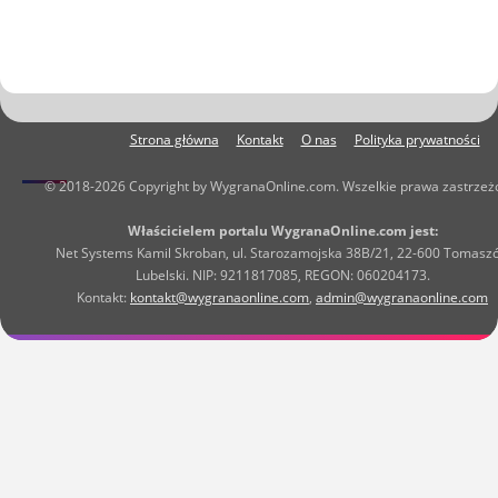
Strona główna
Kontakt
O nas
Polityka prywatności
© 2018-2026 Copyright by WygranaOnline.com. Wszelkie prawa zastrzeż
Właścicielem portalu WygranaOnline.com jest:
Net Systems Kamil Skroban, ul. Starozamojska 38B/21, 22-600 Tomasz
Lubelski. NIP: 9211817085, REGON: 060204173.
Kontakt:
kontakt@wygranaonline.com
,
admin@wygranaonline.com