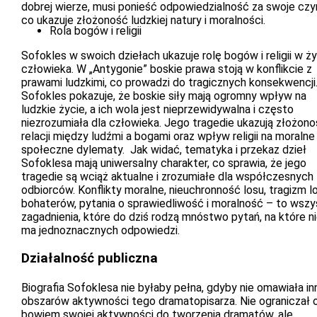
dobrej wierze, musi ponieść odpowiedzialność za swoje czy
co ukazuje złożoność ludzkiej natury i moralności.
Rola bogów i religii
Sofokles w swoich dziełach ukazuje rolę bogów i religii w ży
człowieka. W „Antygonie” boskie prawa stoją w konflikcie z
prawami ludzkimi, co prowadzi do tragicznych konsekwencji
Sofokles pokazuje, że boskie siły mają ogromny wpływ na
ludzkie życie, a ich wola jest nieprzewidywalna i często
niezrozumiała dla człowieka. Jego tragedie ukazują złożon
relacji między ludźmi a bogami oraz wpływ religii na moralne 
społeczne dylematy. Jak widać, tematyka i przekaz dzieł
Sofoklesa mają uniwersalny charakter, co sprawia, że jego
tragedie są wciąż aktualne i zrozumiałe dla współczesnych
odbiorców. Konflikty moralne, nieuchronność losu, tragizm l
bohaterów, pytania o sprawiedliwość i moralność – to wsz
zagadnienia, które do dziś rodzą mnóstwo pytań, na które n
ma jednoznacznych odpowiedzi.
Działalność publiczna
Biografia Sofoklesa nie byłaby pełna, gdyby nie omawiała i
obszarów aktywności tego dramatopisarza. Nie ograniczał 
bowiem swojej aktywności do tworzenia dramatów, ale