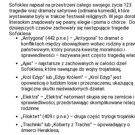
Sofokles napisał na przestrzeni całego swojego życia 123
tragedie oraz dramaty satyrowe (odmiana komedii), które
wystawiane były w trakcie festiwali religijnych. W jego dor
literackim znajdowały się peany, elegie i pisma o chórze. Do
dzisiejszych czasów zachowały się następujące tragedie
Sofoklesa:
„Antygona” (442 p.n.e.) – „Antygona” to dramat o
konfliktach między obowiązkiem wobec rodziny a pr
państwowym, który porusza kwestię moralności i
sprawiedliwości – nazywana jest często tragedią wła
„Ajas” – najstarsze z zachowanych w całości dzieł
Sofoklesa, które nawiązuje do wojny trojańskiej,
„Król Edyp” lub „Edyp Królem” – „Król Edyp” jest
opowieścią o ludzkim losie i przeznaczeniu, ukazującą
tragiczne skutki nieświadomych działań.
„Elektra” – „Elektra” natomiast skupia się na zemście i
sprawiedliwości, przedstawiając skomplikowane relac
rodzinne.
„Filoktet” (409 r. p.n.e.) – druga część trylogii trojański
„Trachinki” lub „Kobiety z Trachis” – opowiadający o
śmierci Heraklesa,