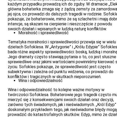
każdym przypadku prowadzą ich do zguby. W dramacie „Elek
główna bohaterka zmaga się z żądzą zemsty za zamordowa
jej ojca, co prowadzi do dalszych tragedii w rodzinie. Sofokl
pokazuje, że bohaterowie, mimo że są szlachetni i mają dob
intencje, są skazani na cierpienie i nieszczęście z powodu
swoich działań i wpisanych w ludzką naturę konfliktów.
Moralność i sprawiedliwość
Tematyka moralności i sprawiedliwości przewija się w wielu
dziełach Sofoklesa. W „Antygonie” i „Królu Edypie” Sofokle
bada różne aspekty sprawiedliwości: boską, ludzką i moralną
Jego dramaty często stawiają pytania o to, co jest słuszne 
sprawiedliwe oraz jakimi wartościami powinniśmy kierować 
życiu. Sofokles pokazuje, że sprawiedliwość jest często
subiektywna i zależna od punktu widzenia, co prowadzi do
konfliktów i tragicznych w skutkach nieporozumień.
Wina i odpowiedzialność
Wina i odpowiedzialność to kolejne ważne motywy w
twórczości Sofoklesa. Bohaterowie jego tragedii często m
mierzyć się z konsekwencjami swoich działań oraz decyzji,
zarówno tych świadomych, jak i nieświadomych. „Król Edyp” 
doskonałym przykładem tego, jak nieświadome błędy mogą
prowadzić do katastrofalnych skutków. Edyp, mimo że dział