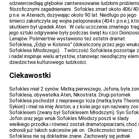
odzwierciedlają głębokie zainteresowanie ludzkimi problema
filozoficznymi zagadnieniami. Sofokles zmarł około 406/40
p.n.e. w Atenach, dożywając około 90 lat. Niedługo po jego
śmierci zakończyła się wojna peloponeska (404 r. p.n.e.), któ
skutkiem był upadek Aten. W celu uczczenia zmarłego trag
jego sztuki odgrywane były podczas świąt ku czci Dionizosa
Lenajów. Pośmiertnie wystawiono też ostatni dramat
Sofoklesa, „Edyp w Kolonos” (dokończony przez jego wnuka
Sofoklesa Młodszego). Twórczość Sofoklesa pozostaje 
i nadal inspiruje wielu artystów, stanowiąc nieodłączny ele
dziedzictwa kulturowego ludzkości.
Ciekawostki
Sofokles miał 2 synów. Matką pierwszego, Jofona, była żo
Sofoklesa, obywatelka Aten, Nikostrata. Drugi potomek
Sofoklesa pochodził z nieprawego łoża (matką była Theoris
Sykion) i miał na imię Ariston, a z kolei jego syn nazwany zos
Sofoklesem (zwany był Sofoklesem Młodszym). Syn Sofok
Jofon oraz jego wnuk Sofokles Młodszy poszli w ślady
wielkiego przodka i również zostali dramatopisarzami, choć 
odnosili już takich sukcesów jak on. Okoliczności śmierci
Sofoklesa nie są dokładnie znane. Zachowały się jednak