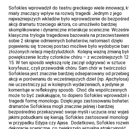
Sofokles wprowadził do teatru greckiego wiele innowacji, k
miały znaczący wpływ na rozwój tragedii. Jednym z jego
najważniejszych wkładów było wprowadzenie do bezpośred
akcji dramatu trzeciego aktora, co umożliwiło bardziej
skomplikowane i dynamiczne interakcje sceniczne. Wcześni
klasyczna trylogia tragediowa bazowała na przeciwstawieni
sobie 2 skrajnie odmiennych bohaterów, natomiast dzięki
pojawieniu się trzeciej postaci możliwe było wydobycie bard
złożonych relacji międzyludzkich. Kolejną ważną zmianą był
powiększenie liczby członków chóru – z wcześniejszych 12
15. W ten sposób większą rolę zaczął odgrywać w sztuce
koryfeusz, czyli przewodnik chóru. Sam chór w twórczości
Sofoklesa jest znacznie bardziej odseparowany od przebie
akcji w porównaniu do wcześniejszych dzieł (np. Ajschylosa)
nie uczestniczy już w kolejnych wydarzeniach, a jedynie je
komentuje w refleksyjny sposób. Choć dla współczesnych
może to być zaskakujące, to dopiero Sofokles wprowadził 
tragedii formę monologu. Dzięki jego zastosowaniu bohater
dramatów Sofoklesa mogli znacznie jaśniej i bardziej
bezpośrednio przekazywać swoje myśli i uczucia oraz wyjaś
jakimi pobudkami się kierują. Sofokles zastosował monologi 
w przypadku Edypa czy Ajasa. Dodatkowo, Sofokles rozwin
dekoracje sceniczne, co zwiększyło wizualną atrakcyjność