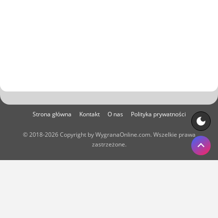
Strona główna
Kontakt
O nas
Polityka prywatności
© 2018-2026 Copyright by WygranaOnline.com. Wszelkie prawa
zastrzeżone.
Właścicielem portalu WygranaOnline.com jest:
Net Systems Kamil Skroban, ul. Starozamojska 38B/21, 22-600
Tomaszów Lubelski. NIP: 9211817085, REGON: 060204173.
Kontakt:
kontakt@wygranaonline.com
,
admin@wygranaonline.com