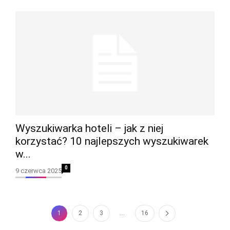
Wyszukiwarka hoteli – jak z niej
korzystać? 10 najlepszych wyszukiwarek
w...
0
9 czerwca 2025
1
2
3
...
16