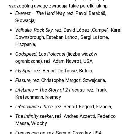
szczególną uwagę zwracają takie perełki jak np.:
Everest – The Hard
Wa
y, reż. Pavol Barabáš,
Słowacja,
Valhalla
, Rock
Sky
, reż. David López „Campe”, Karel
Downsbrough, Esteban Lahoz , Sergi Latorre,
Hiszpania,
Godspeed
, Los Polacos!
(liczba widzów
ograniczona), reż. Adam Nawrot, USA,
Fly
Spiti
, reż. Benoit Delfosse, Belgia,
Fissure
, reż. Christophe Margot, Szwajcaria,
LifeLines
– The Story of 2
Friends
, reż. Frank
Kretschmann, Niemcy,
La’escalade
Libree
, reż. Benoît Regord, Francja,
The
infinity
seeker
, reż. Andrea Azzetti, Federico
Massa, Włochy,
Free
as
can
be,
reż. Samuel Crossley, USA,