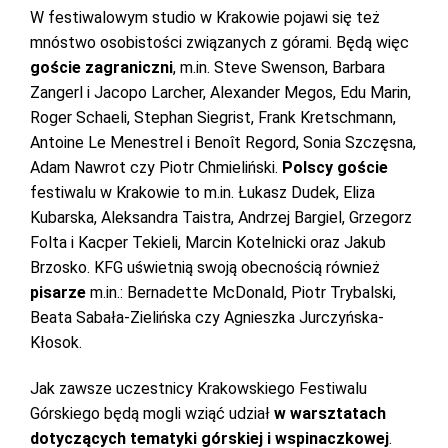
W festiwalowym studio w Krakowie pojawi się też
mnóstwo osobistości związanych z górami. Będą więc
goście zagraniczni
, m.in. Steve Swenson, Barbara
Zangerl i Jacopo Larcher, Alexander Megos, Edu Marin,
Roger Schaeli, Stephan Siegrist, Frank Kretschmann,
Antoine Le Menestrel i Benoît Regord, Sonia Szczęsna,
Adam Nawrot czy Piotr Chmieliński.
Polscy goście
festiwalu w Krakowie to m.in. Łukasz Dudek, Eliza
Kubarska, Aleksandra Taistra, Andrzej Bargiel, Grzegorz
Folta i Kacper Tekieli, Marcin Kotelnicki oraz Jakub
Brzosko. KFG uświetnią swoją obecnością również
pisarze
m.in.: Bernadette McDonald, Piotr Trybalski,
Beata Sabała-Zielińska czy Agnieszka Jurczyńska-
Kłosok.
Jak zawsze uczestnicy Krakowskiego Festiwalu
Górskiego będą mogli wziąć udział
w warsztatach
dotyczących tematyki górskiej i wspinaczkowej
.