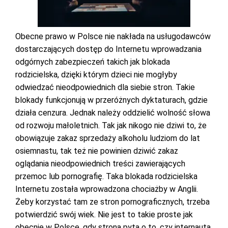
Obecne prawo w Polsce nie nakłada na usługodawców
dostarczających dostęp do Internetu wprowadzania
odgórnych zabezpieczeń takich jak blokada
rodzicielska, dzięki którym dzieci nie mogłyby
odwiedzać nieodpowiednich dla siebie stron. Takie
blokady funkcjonują w przeróżnych dyktaturach, gdzie
działa cenzura. Jednak należy oddzielić wolność słowa
od rozwoju małoletnich. Tak jak nikogo nie dziwi to, że
obowiązuje zakaz sprzedaży alkoholu ludziom do lat
osiemnastu, tak też nie powinien dziwić zakaz
oglądania nieodpowiednich treści zawierających
przemoc lub pornografię. Taka blokada rodzicielska
Internetu została wprowadzona chociażby w Anglii.
Żeby korzystać tam ze stron pornograficznych, trzeba
potwierdzić swój wiek. Nie jest to takie proste jak
obecnie w Polsce, gdy strona pyta o to, czy internauta