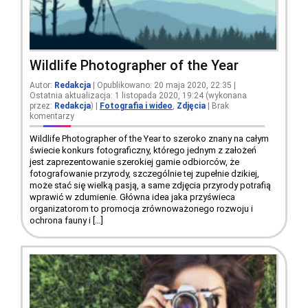
Wildlife Photographer of the Year
Autor:
Redakcja
| Opublikowano: 20 maja 2020, 22:35 |
Ostatnia aktualizacja: 1 listopada 2020, 19:24 (wykonana
przez:
Redakcja
)
|
Fotografia i wideo
,
Zdjęcia
|
Brak
komentarzy
Wildlife Photographer of the Year to szeroko znany na całym
świecie konkurs fotograficzny, którego jednym z założeń
jest zaprezentowanie szerokiej gamie odbiorców, że
fotografowanie przyrody, szczególnie tej zupełnie dzikiej,
może stać się wielką pasją, a same zdjęcia przyrody potrafią
wprawić w zdumienie. Główna idea jaka przyświeca
organizatorom to promocja zrównoważonego rozwoju i
ochrona fauny i […]