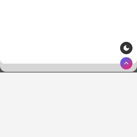
Strona główna
Kontakt
O nas
Polityka prywatności
© 2018-2026 Copyright by WygranaOnline.com. Wszelkie prawa
zastrzeżone.
Właścicielem portalu WygranaOnline.com jest:
Net Systems Kamil Skroban, ul. Starozamojska 38B/21, 22-600
Tomaszów Lubelski. NIP: 9211817085, REGON: 060204173.
Kontakt:
kontakt@wygranaonline.com
,
admin@wygranaonline.com