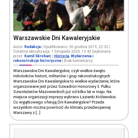
Warszawskie Dni Kawaleryjskie
Autor:
Redakcja
| Opublikowano: 30 grudnia 2019, 22:32 |
Ostatnia aktualizacja: 1 listopada 2020, 13:42 (wykonana
przez:
Kamil Skroban
)
|
Historia
,
Wydarzenia i
rekonstrukcje historyczne
|
Brak komentarzy
Warszawskie Dni Kawaleryjskie, czyli wielkie święto
miłośników historii, militariów i grup rekonstrukcyjnych
Warszawskie Dni Kawaleryjskie to wielkie wydarzenie, które
organizowane jest przez Szwadron Honorowy 3. Pułku
Szwoleżerów Mazowieckich już od kilku lat w maju. Na
miejsce organizacji imprezy wybrano Łazienki Królewskie.
Co wyjątkowego oferują Dni Kawaleryjskie? Przede
wszystkim można powrócić do klimatu przedwojennej
Warszawy z […]