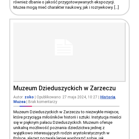
również dbanie o jakość przygotowywanych ekspozycji.
Muzea mogą mieć charakter naukowy, jak i rozrywkowy. […]
Muzeum Dzieduszyckich w Zarzeczu
Autor:
zoko
| Opublikowano: 27 maja 2024, 10:27
|
Historia
,
Muzea
|
Brak komentarzy
Muzeum Dzieduszyckich w Zarzeczu to niezwykłe miejsce,
które przyciąga miłośników historii i sztuki. Instytucja mieści
się w pięknym pałacu Dzieduszyckich. Muzeum oferuje
unikalną możliwość poznania dziedzictwa jednej z
wyjątkowo interesujących rodzin arystokratycznych w
Polsce, ale też pozwala lepiej wyobrazić sobie, jak