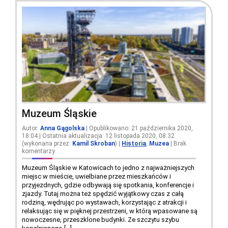
Muzeum Śląskie
Autor:
Anna Gągolska
| Opublikowano: 21 października 2020,
18:04 | Ostatnia aktualizacja: 12 listopada 2020, 08:32
(wykonana przez:
Kamil Skroban
)
|
Historia
,
Muzea
|
Brak
komentarzy
Muzeum Śląskie w Katowicach to jedno z najważniejszych
miejsc w mieście, uwielbiane przez mieszkańców i
przyjezdnych, gdzie odbywają się spotkania, konferencje i
zjazdy. Tutaj można też spędzić wyjątkowy czas z całą
rodziną, wędrując po wystawach, korzystając z atrakcji i
relaksując się w pięknej przestrzeni, w którą wpasowane są
nowoczesne, przeszklone budynki. Ze szczytu szybu