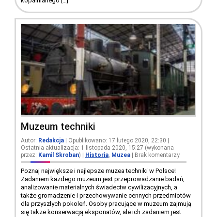
kopalnianego […]
Muzeum techniki
Autor:
Redakcja
| Opublikowano: 17 lutego 2020, 22:30 |
Ostatnia aktualizacja: 1 listopada 2020, 15:27 (wykonana
przez:
Kamil Skroban
)
|
Historia
,
Muzea
|
Brak komentarzy
Poznaj największe i najlepsze muzea techniki w Polsce!
Zadaniem każdego muzeum jest przeprowadzanie badań,
analizowanie materialnych świadectw cywilizacyjnych, a
także gromadzenie i przechowywanie cennych przedmiotów
dla przyszłych pokoleń. Osoby pracujące w muzeum zajmują
się także konserwacją eksponatów, ale ich zadaniem jest