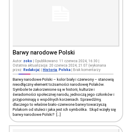
Barwy narodowe Polski
Autor:
zoko
| Opublikowano: 11 czerwca 2024, 16:30 |
Ostatnia aktualizacja: 20 czerwca 2024, 21:07 (wykonana
przez:
Redakcja
)
|
Historia
,
Polska
|
Brak komentarzy
Barwy narodowe Polski – kolor biały i czerwony – stanowią
nieodłączny element tożsamości narodowej Polaków.
Symbole te zakorzenione są w historii, kulturze i
świadomości społecznej narodu, jednoczą jego członków i
przypominają o wspólnych korzeniach. Sprawdźmy,
dlaczego to właśnie biało-czerwone barwy towarzyszą
Polakom od stuleci i jaka jest ich symbolika. Skąd wzięły się
barwy narodowe Polski? […]