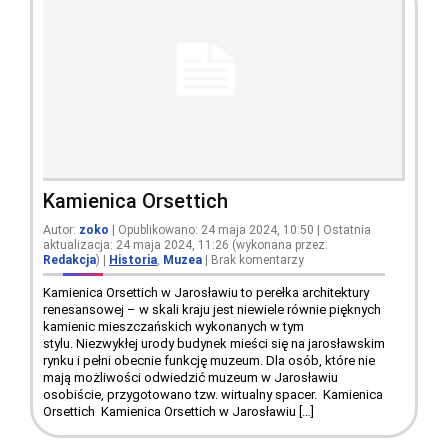
Kamienica Orsettich
Autor:
zoko
| Opublikowano: 24 maja 2024, 10:50 | Ostatnia
aktualizacja: 24 maja 2024, 11:26 (wykonana przez:
Redakcja
)
|
Historia
,
Muzea
|
Brak komentarzy
Kamienica Orsettich w Jarosławiu to perełka architektury
renesansowej – w skali kraju jest niewiele równie pięknych
kamienic mieszczańskich wykonanych w tym
stylu. Niezwykłej urody budynek mieści się na jarosławskim
rynku i pełni obecnie funkcję muzeum. Dla osób, które nie
mają możliwości odwiedzić muzeum w Jarosławiu
osobiście, przygotowano tzw. wirtualny spacer. Kamienica
Orsettich Kamienica Orsettich w Jarosławiu […]