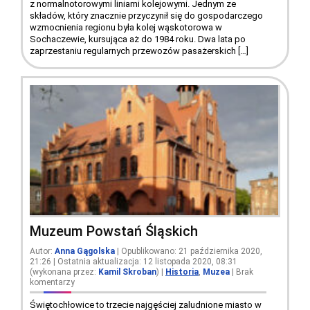
z normalnotorowymi liniami kolejowymi. Jednym ze
składów, który znacznie przyczynił się do gospodarczego
wzmocnienia regionu była kolej wąskotorowa w
Sochaczewie, kursująca aż do 1984 roku. Dwa lata po
zaprzestaniu regularnych przewozów pasażerskich […]
Muzeum Powstań Śląskich
Autor:
Anna Gągolska
| Opublikowano: 21 października 2020,
21:26 | Ostatnia aktualizacja: 12 listopada 2020, 08:31
(wykonana przez:
Kamil Skroban
)
|
Historia
,
Muzea
|
Brak
komentarzy
Świętochłowice to trzecie najgęściej zaludnione miasto w