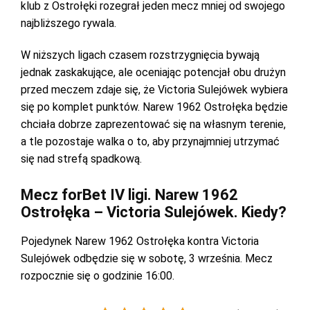
klub z Ostrołęki rozegrał jeden mecz mniej od swojego
najbliższego rywala.
W niższych ligach czasem rozstrzygnięcia bywają
jednak zaskakujące, ale oceniając potencjał obu drużyn
przed meczem zdaje się, że Victoria Sulejówek wybiera
się po komplet punktów. Narew 1962 Ostrołęka będzie
chciała dobrze zaprezentować się na własnym terenie,
a tle pozostaje walka o to, aby przynajmniej utrzymać
się nad strefą spadkową.
Mecz forBet IV ligi. Narew 1962
Ostrołęka – Victoria Sulejówek. Kiedy?
Pojedynek Narew 1962 Ostrołęka kontra Victoria
Sulejówek odbędzie się w sobotę, 3 września. Mecz
rozpocznie się o godzinie 16:00.