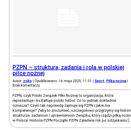
PZPN – struktura, zadania i rola w polskiej
piłce nożnej
Autor:
zoko
| Opublikowano: 16 maja 2025, 11:51
|
Sport
,
Piłka nożna
|
Brak komentarzy
PZPN, czyli Polski Związek Piłki Nożnej to organizacja, która
reprezentuje i kształtuje polski futbol. Co to jednak dokładnie
oznacza? Czym tak naprawdę zajmuje się PZPN i jakie ma
kompetencje? Żeby to zrozumieć, szczegółowo przyjrzymy się historii
strukturze, zadaniom i uprawnieniom Związku, który rządzi piłką nożn
w Polsce. Historia PZPN Początki PZPN Zaledwie rok po odzyskaniu […