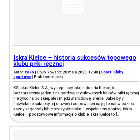
Iskra Kielce – historia sukcesów topowego
klubu piłki ręcznej
Autor:
zoko
| Opublikowano: 20 maja 2025, 12:48
|
Sport
,
Kluby
sportowe
|
Brak komentarzy
KS Iskra Kielce S.A., występujący jako Industria Kielce, to
bezsprzecznie jeden z najbardziej utytułowanych klubów piłki ręcznej
nie tylko na polskiej, ale i międzynarodowej arenie. Jakie były
największe sukcesy tej drużyny i co powinien na jej temat wiedzieć
każdy zagorzały kibic szczypiorniaka – wyjaśniamy poniżej. Iskra
Kielce – podstawowe informacje o klubie Iskra Kielce to […]