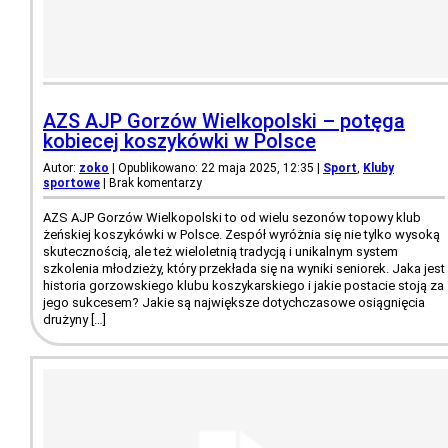
AZS AJP Gorzów Wielkopolski – potęga
kobiecej koszykówki w Polsce
Autor:
zoko
| Opublikowano: 22 maja 2025, 12:35
|
Sport
,
Kluby
sportowe
|
Brak komentarzy
AZS AJP Gorzów Wielkopolski to od wielu sezonów topowy klub
żeńskiej koszykówki w Polsce. Zespół wyróżnia się nie tylko wysoką
skutecznością, ale też wieloletnią tradycją i unikalnym system
szkolenia młodzieży, który przekłada się na wyniki seniorek. Jaka jest
historia gorzowskiego klubu koszykarskiego i jakie postacie stoją za
jego sukcesem? Jakie są największe dotychczasowe osiągnięcia
drużyny […]