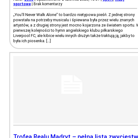
sportowe
|
Brak komentarzy
„You’ll Never Walk Alone” to bardzo nietypowa pieśń. Z jednej strony
powstała na potrzeby musicalu i śpiewana była przez wielu znanych
artystów, a z drugiej strony jest mocno kojarzona ze światem sportu.
pierwszej kolejności to hymn angielskiego klubu piłkarskiego
Liverpool FC, ale kibice wielu innych drużyn także traktują ją, jakby to
była ich piosenka. […]
Trofea Realu Madryt – pełna lista zwycięstw