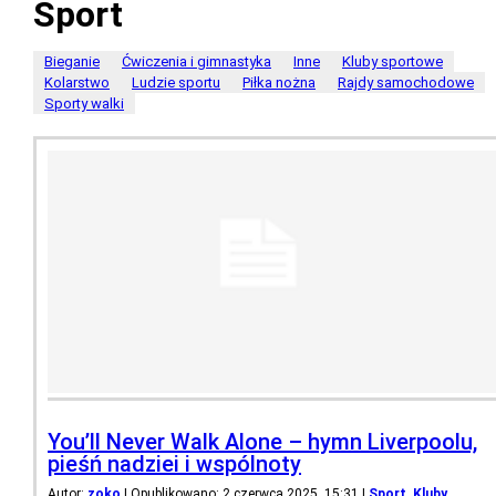
Sport
Bieganie
Ćwiczenia i gimnastyka
Inne
Kluby sportowe
Kolarstwo
Ludzie sportu
Piłka nożna
Rajdy samochodowe
Sporty walki
You’ll Never Walk Alone – hymn Liverpoolu,
pieśń nadziei i wspólnoty
Autor:
zoko
| Opublikowano: 2 czerwca 2025, 15:31
|
Sport
,
Kluby