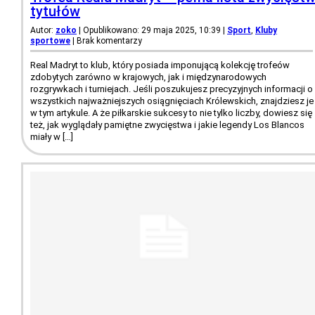
tytułów
Autor:
zoko
| Opublikowano: 29 maja 2025, 10:39
|
Sport
,
Kluby
sportowe
|
Brak komentarzy
Real Madryt to klub, który posiada imponującą kolekcję trofeów
zdobytych zarówno w krajowych, jak i międzynarodowych
rozgrywkach i turniejach. Jeśli poszukujesz precyzyjnych informacji o
wszystkich najważniejszych osiągnięciach Królewskich, znajdziesz je
w tym artykule. A że piłkarskie sukcesy to nie tylko liczby, dowiesz się
też, jak wyglądały pamiętne zwycięstwa i jakie legendy Los Blancos
miały w […]