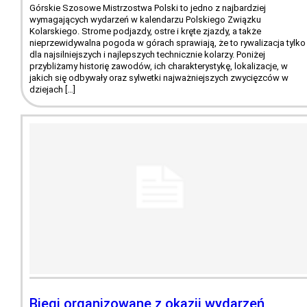
Górskie Szosowe Mistrzostwa Polski to jedno z najbardziej
wymagających wydarzeń w kalendarzu Polskiego Związku
Kolarskiego. Strome podjazdy, ostre i kręte zjazdy, a także
nieprzewidywalna pogoda w górach sprawiają, że to rywalizacja tylko
dla najsilniejszych i najlepszych technicznie kolarzy. Poniżej
przybliżamy historię zawodów, ich charakterystykę, lokalizacje, w
jakich się odbywały oraz sylwetki najważniejszych zwycięzców w
dziejach […]
Biegi organizowane z okazji wydarzeń