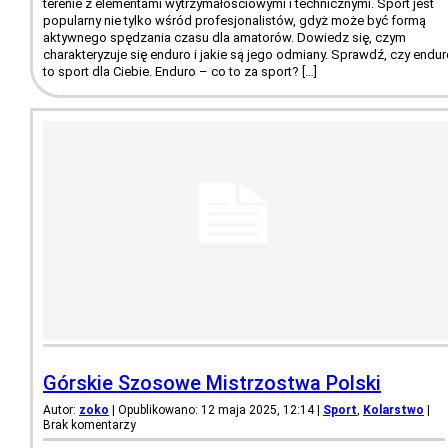
terenie z elementami wytrzymałościowymi i technicznymi. Sport jest
popularny nie tylko wśród profesjonalistów, gdyż może być formą
aktywnego spędzania czasu dla amatorów. Dowiedz się, czym
charakteryzuje się enduro i jakie są jego odmiany. Sprawdź, czy endu
to sport dla Ciebie. Enduro – co to za sport? […]
Górskie Szosowe Mistrzostwa Polski
Autor:
zoko
| Opublikowano: 12 maja 2025, 12:14
|
Sport
,
Kolarstwo
|
Brak komentarzy