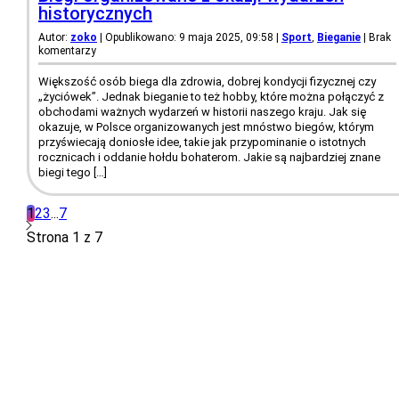
historycznych
Autor:
zoko
| Opublikowano: 9 maja 2025, 09:58
|
Sport
,
Bieganie
|
Brak
komentarzy
Większość osób biega dla zdrowia, dobrej kondycji fizycznej czy
„życiówek”. Jednak bieganie to też hobby, które można połączyć z
obchodami ważnych wydarzeń w historii naszego kraju. Jak się
okazuje, w Polsce organizowanych jest mnóstwo biegów, którym
przyświecają doniosłe idee, takie jak przypominanie o istotnych
rocznicach i oddanie hołdu bohaterom. Jakie są najbardziej znane
biegi tego […]
1
2
3
...
7
Strona 1 z 7