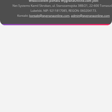
Właścicielem portalu WygranaOnline.com jest:
Net Systems Kamil Skroban, ul. Starozamojska 38B/21, 22-600 Tomasz
Lubelski. NIP: 9211817085, REGON: 060204173.
Kontakt:
kontakt@wygranaonline.com
,
admin@wygranaonline.com