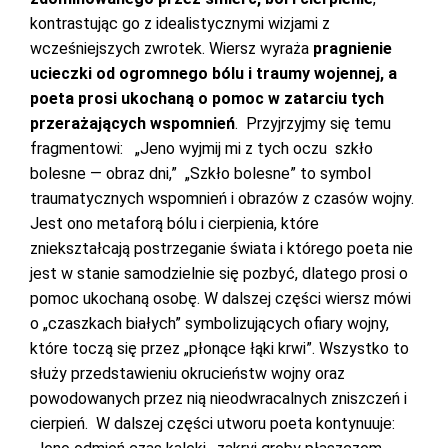
kontrastując go z idealistycznymi wizjami z
wcześniejszych zwrotek. Wiersz wyraża
pragnienie
ucieczki od ogromnego bólu i traumy wojennej, a
poeta prosi ukochaną o pomoc w zatarciu tych
przerażających wspomnień
. Przyjrzyjmy się temu
fragmentowi: „Jeno wyjmij mi z tych oczu szkło
bolesne — obraz dni,” „Szkło bolesne” to symbol
traumatycznych wspomnień i obrazów z czasów wojny.
Jest ono metaforą bólu i cierpienia, które
zniekształcają postrzeganie świata i którego poeta nie
jest w stanie samodzielnie się pozbyć, dlatego prosi o
pomoc ukochaną osobę. W dalszej części wiersz mówi
o „czaszkach białych” symbolizujących ofiary wojny,
które toczą się przez „płonące łąki krwi”. Wszystko to
służy przedstawieniu okrucieństw wojny oraz
powodowanych przez nią nieodwracalnych zniszczeń i
cierpień. W dalszej części utworu poeta kontynuuje: