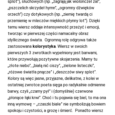
splot”), słuchowych (np. „zagrają jak wiolonczel żal”,
„pszczelich skrzydeł hymn”, „ogromny dźwięków
orzech”) czy dotykowych (np. „ziemię twardą ci
przemienię w mleczów miękkich płynny lot”). Dzięki
temu wiersz oddaje intensywność przeżyć i emocji,
tworząc w pierwszej części namacalny obraz
idyllicznego świata. Ogromną rolę odgrywa także
zastosowana
kolorystyka
. Wiersz w swoich
pierwszych 3 zwrotkach wypełniony jest barwami,
które przywołują pozytywne skojarzenia. Mamy tu
„złote niebo”, „białą nić ciszy”, „zielone listeczki”,
„różowe światła pnącze” i „deszczów siwy splot”.
Kolory są więc jasne, przyjazne, delikatne, z kolei w
ostatniej zwrotce poeta sięga po radykalnie odmienne
barwy, czyli „czarny pył” i (domyślnie) czerwone
„płonące łąki krwi”. Choć i tu pojawia się biel, to ma ona
inną wymowę – „czaszki białe” nie symbolizują bowiem
spokoju i czystości, a grozę i śmierć. Ponadto wiersz