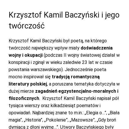
Krzysztof Kamil Baczyński i jego
twórczość
Krzysztof Kamil Baczyński był poetą, na którego
twórczość największy wpływ miały
doświadczenia
wojny i okupacji
(podczas II wojny światowej działał w
konspiracji i zginął w wieku zaledwie 23 lat w czasie
powstania warszawskiego). Jednocześnie poeta
mocno inspirował się
tradycją romantyczną
literatury polskiej
, a poruszana tematyka dotyczyła w
dużej mierze
zagadnień egzystencjalno-moralnych i
filozoficznych
. Krzysztof Kamil Baczyński napisał pół
tysiąca wierszy oraz kilkadziesiąt poematów i
opowiadań. Najbardziej znane to m.in.: „Elegia o…”, „Biała
magia”, „Historia”, „Pokolenie”, „Mazowsze”, „Gdy broń
dymiącą z dłoni wyjmę…”. Utwory Baczyńskiego były