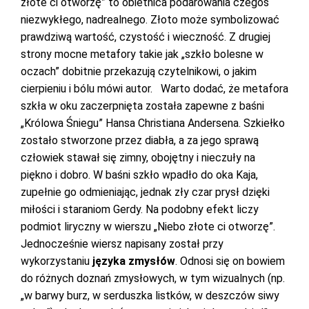
złote ci otworzę” to obietnica podarowania czegoś
niezwykłego, nadrealnego. Złoto może symbolizować
prawdziwą wartość, czystość i wieczność. Z drugiej
strony mocne metafory takie jak „szkło bolesne w
oczach” dobitnie przekazują czytelnikowi, o jakim
cierpieniu i bólu mówi autor. Warto dodać, że metafora
szkła w oku zaczerpnięta została zapewne z baśni
„Królowa Śniegu” Hansa Christiana Andersena. Szkiełko
zostało stworzone przez diabła, a za jego sprawą
człowiek stawał się zimny, obojętny i nieczuły na
piękno i dobro. W baśni szkło wpadło do oka Kaja,
zupełnie go odmieniając, jednak zły czar prysł dzięki
miłości i staraniom Gerdy. Na podobny efekt liczy
podmiot liryczny w wierszu „Niebo złote ci otworzę”.
Jednocześnie wiersz napisany został przy
wykorzystaniu
języka zmysłów
. Odnosi się on bowiem
do różnych doznań zmysłowych, w tym wizualnych (np.
„w barwy burz, w serduszka listków, w deszczów siwy