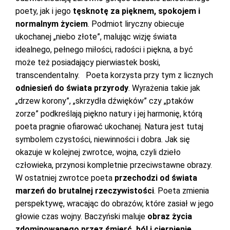
poety, jak i jego
tęsknotę za pięknem, spokojem i
normalnym życiem
. Podmiot liryczny obiecuje
ukochanej „niebo złote”, malując wizję świata
idealnego, pełnego miłości, radości i piękna, a być
może też posiadający pierwiastek boski,
transcendentalny. Poeta korzysta przy tym z licznych
odniesień do świata przyrody
. Wyrażenia takie jak
„drzew korony”, „skrzydła dźwięków” czy „ptaków
zorze” podkreślają piękno natury i jej harmonię, którą
poeta pragnie ofiarować ukochanej. Natura jest tutaj
symbolem czystości, niewinności i dobra. Jak się
okazuje w kolejnej zwrotce, wojna, czyli dzieło
człowieka, przynosi kompletnie przeciwstawne obrazy.
W ostatniej zwrotce poeta
przechodzi od świata
marzeń do brutalnej rzeczywistości
. Poeta zmienia
perspektywę, wracając do obrazów, które zasiał w jego
głowie czas wojny. Baczyński maluje
obraz życia
zdominowanego przez śmierć, ból i cierpienie
,