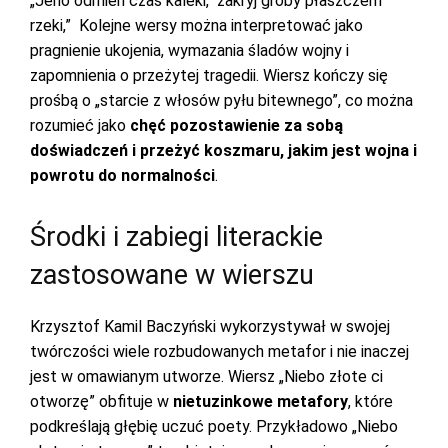
„Jeno odmień czas kaleki, zakryj groby płaszczem
rzeki,” Kolejne wersy można interpretować jako
pragnienie ukojenia, wymazania śladów wojny i
zapomnienia o przeżytej tragedii. Wiersz kończy się
prośbą o „starcie z włosów pyłu bitewnego”, co można
rozumieć jako
chęć pozostawienie za sobą
doświadczeń i przeżyć koszmaru, jakim jest wojna i
powrotu do normalności
.
Środki i zabiegi literackie
zastosowane w wierszu
Krzysztof Kamil Baczyński wykorzystywał w swojej
twórczości wiele rozbudowanych metafor i nie inaczej
jest w omawianym utworze. Wiersz „Niebo złote ci
otworzę” obfituje w
nietuzinkowe metafory
, które
podkreślają głębię uczuć poety. Przykładowo „Niebo