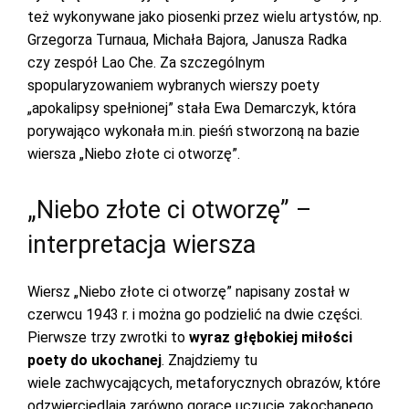
też wykonywane jako piosenki przez wielu artystów, np.
Grzegorza Turnaua, Michała Bajora, Janusza Radka
czy zespół Lao Che. Za szczególnym
spopularyzowaniem wybranych wierszy poety
„apokalipsy spełnionej” stała Ewa Demarczyk, która
porywająco wykonała m.in. pieśń stworzoną na bazie
wiersza „Niebo złote ci otworzę”.
„Niebo złote ci otworzę” –
interpretacja wiersza
Wiersz „Niebo złote ci otworzę” napisany został w
czerwcu 1943 r. i można go podzielić na dwie części.
Pierwsze trzy zwrotki to
wyraz głębokiej miłości
poety do ukochanej
. Znajdziemy tu
wiele zachwycających, metaforycznych obrazów, które
odzwierciedlają zarówno gorące uczucie zakochanego