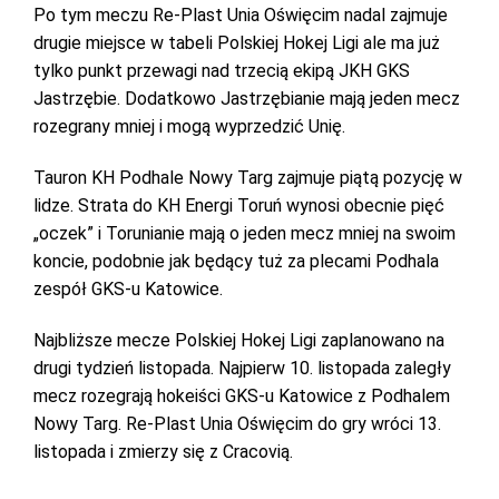
Po tym meczu Re-Plast Unia Oświęcim nadal zajmuje
drugie miejsce w tabeli Polskiej Hokej Ligi ale ma już
tylko punkt przewagi nad trzecią ekipą JKH GKS
Jastrzębie. Dodatkowo Jastrzębianie mają jeden mecz
rozegrany mniej i mogą wyprzedzić Unię.
Tauron KH Podhale Nowy Targ zajmuje piątą pozycję w
lidze. Strata do KH Energi Toruń wynosi obecnie pięć
„oczek” i Torunianie mają o jeden mecz mniej na swoim
koncie, podobnie jak będący tuż za plecami Podhala
zespół GKS-u Katowice.
Najbliższe mecze Polskiej Hokej Ligi zaplanowano na
drugi tydzień listopada. Najpierw 10. listopada zaległy
mecz rozegrają hokeiści GKS-u Katowice z Podhalem
Nowy Targ. Re-Plast Unia Oświęcim do gry wróci 13.
listopada i zmierzy się z Cracovią.