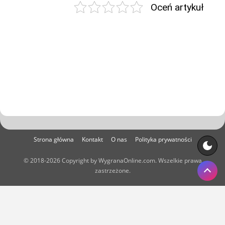
Oceń artykuł
Strona główna
Kontakt
O nas
Polityka prywatności
© 2018-2026 Copyright by WygranaOnline.com. Wszelkie prawa
zastrzeżone.
Właścicielem portalu WygranaOnline.com jest:
Net Systems Kamil Skroban, ul. Starozamojska 38B/21, 22-600
Tomaszów Lubelski. NIP: 9211817085, REGON: 060204173.
Kontakt:
kontakt@wygranaonline.com
,
admin@wygranaonline.com