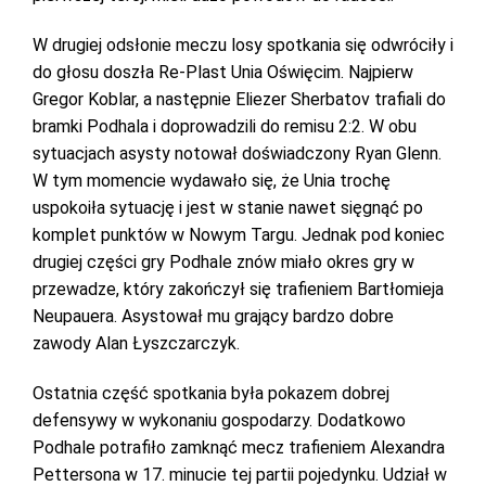
W drugiej odsłonie meczu losy spotkania się odwróciły i
do głosu doszła Re-Plast Unia Oświęcim. Najpierw
Gregor Koblar, a następnie Eliezer Sherbatov trafiali do
bramki Podhala i doprowadzili do remisu 2:2. W obu
sytuacjach asysty notował doświadczony Ryan Glenn.
W tym momencie wydawało się, że Unia trochę
uspokoiła sytuację i jest w stanie nawet sięgnąć po
komplet punktów w Nowym Targu. Jednak pod koniec
drugiej części gry Podhale znów miało okres gry w
przewadze, który zakończył się trafieniem Bartłomieja
Neupauera. Asystował mu grający bardzo dobre
zawody Alan Łyszczarczyk.
Ostatnia część spotkania była pokazem dobrej
defensywy w wykonaniu gospodarzy. Dodatkowo
Podhale potrafiło zamknąć mecz trafieniem Alexandra
Pettersona w 17. minucie tej partii pojedynku. Udział w