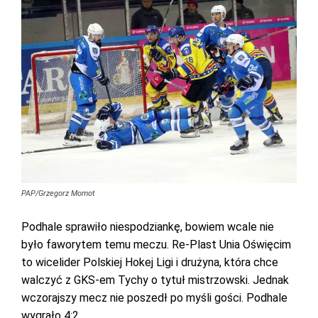
PAP/Grzegorz Momot
Podhale sprawiło niespodziankę, bowiem wcale nie
było faworytem temu meczu. Re-Plast Unia Oświęcim
to wicelider Polskiej Hokej Ligi i drużyna, która chce
walczyć z GKS-em Tychy o tytuł mistrzowski. Jednak
wczorajszy mecz nie poszedł po myśli gości. Podhale
wygrało 4:2.