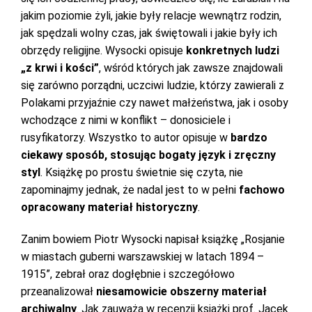
jakim poziomie żyli, jakie były relacje wewnątrz rodzin,
jak spędzali wolny czas, jak świętowali i jakie były ich
obrzędy religijne. Wysocki opisuje
konkretnych ludzi
„z krwi i kości”
, wśród których jak zawsze znajdowali
się zarówno porządni, uczciwi ludzie, którzy zawierali z
Polakami przyjaźnie czy nawet małżeństwa, jak i osoby
wchodzące z nimi w konflikt – donosiciele i
rusyfikatorzy. Wszystko to autor opisuje w
bardzo
ciekawy sposób, stosując bogaty język i zręczny
styl
. Książkę po prostu świetnie się czyta, nie
zapominajmy jednak, że nadal jest to w pełni
fachowo
opracowany materiał historyczny
.
Zanim bowiem Piotr Wysocki napisał książkę „Rosjanie
w miastach guberni warszawskiej w latach 1894 –
1915”, zebrał oraz dogłębnie i szczegółowo
przeanalizował
niesamowicie obszerny materiał
archiwalny
. Jak zauważa w recenzji książki prof. Jacek