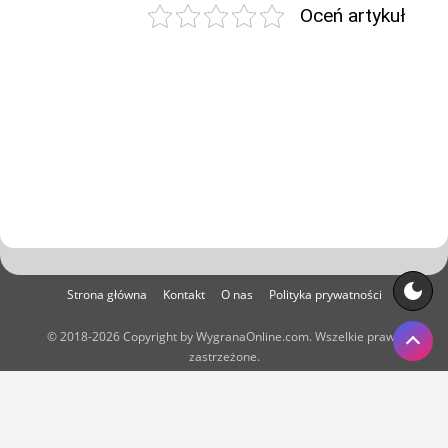
Oceń artykuł
Strona główna
Kontakt
O nas
Polityka prywatności
© 2018-2026 Copyright by WygranaOnline.com. Wszelkie prawa
zastrzeżone.
Właścicielem portalu WygranaOnline.com jest:
Net Systems Kamil Skroban, ul. Starozamojska 38B/21, 22-600
Tomaszów Lubelski. NIP: 9211817085, REGON: 060204173.