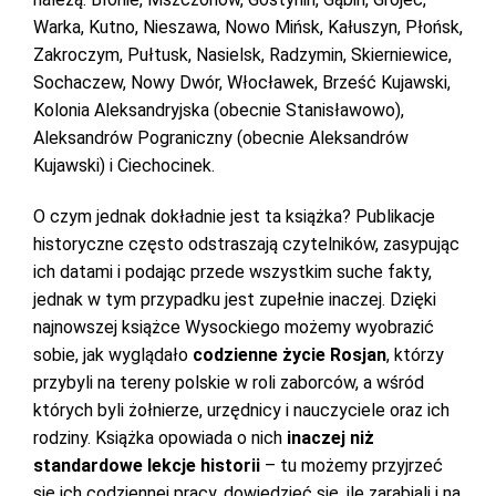
Warka, Kutno, Nieszawa, Nowo Mińsk, Kałuszyn, Płońsk,
Zakroczym, Pułtusk, Nasielsk, Radzymin, Skierniewice,
Sochaczew, Nowy Dwór, Włocławek, Brześć Kujawski,
Kolonia Aleksandryjska (obecnie Stanisławowo),
Aleksandrów Pograniczny (obecnie Aleksandrów
Kujawski) i Ciechocinek.
O czym jednak dokładnie jest ta książka? Publikacje
historyczne często odstraszają czytelników, zasypując
ich datami i podając przede wszystkim suche fakty,
jednak w tym przypadku jest zupełnie inaczej. Dzięki
najnowszej książce Wysockiego możemy wyobrazić
sobie, jak wyglądało
codzienne życie Rosjan
, którzy
przybyli na tereny polskie w roli zaborców, a wśród
których byli żołnierze, urzędnicy i nauczyciele oraz ich
rodziny. Książka opowiada o nich
inaczej niż
standardowe lekcje historii
– tu możemy przyjrzeć
się ich codziennej pracy, dowiedzieć się, ile zarabiali i na