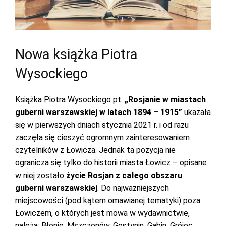
Nowa książka Piotra
Wysockiego
Książka Piotra Wysockiego pt.
„Rosjanie w miastach
guberni warszawskiej w latach 1894 – 1915”
ukazała
się w pierwszych dniach stycznia 2021 r. i od razu
zaczęła się cieszyć ogromnym zainteresowaniem
czytelników z Łowicza. Jednak ta pozycja nie
ogranicza się tylko do historii miasta Łowicz – opisane
w niej zostało
życie Rosjan z całego obszaru
guberni warszawskiej
. Do najważniejszych
miejscowości (pod kątem omawianej tematyki) poza
Łowiczem, o których jest mowa w wydawnictwie,
należą: Błonie, Mszczonów, Gostynin, Gąbin, Grójec,