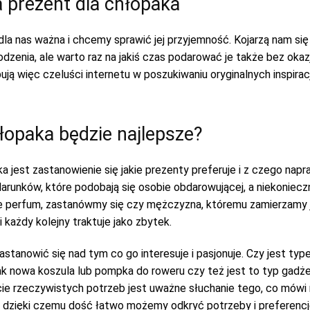
a prezent dla chłopaka
 dla nas ważna i chcemy sprawić jej przyjemność. Kojarzą nam si
dzenia, ale warto raz na jakiś czas podarować je także bez okazj
pują więc czeluści internetu w poszukiwaniu oryginalnych inspirac
łopaka będzie najlepsze?
jest zastanowienie się jakie prezenty preferuje i z czego napr
darunków, które podobają się osobie obdarowującej, a niekonieczn
nie perfum, zastanówmy się czy mężczyzna, któremu zamierzamy 
ażdy kolejny traktuje jako zbytek.
tanowić się nad tym co go interesuje i pasjonuje. Czy jest typ
 nowa koszula lub pompka do roweru czy też jest to typ gadżeci
ie rzeczywistych potrzeb jest uważne słuchanie tego, co mów
j, dzięki czemu dość łatwo możemy odkryć potrzeby i preferen