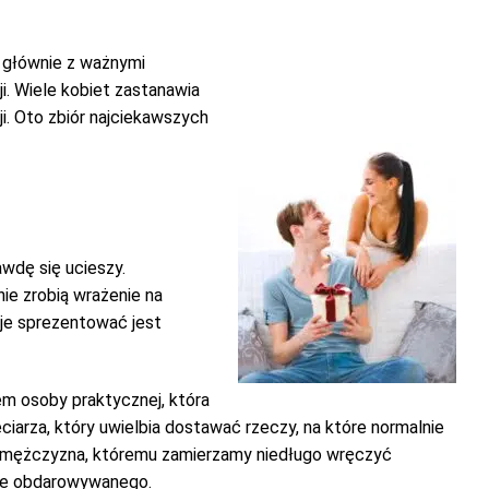
ę głównie z ważnymi
i. Wiele kobiet zastanawia
ji. Oto zbiór najciekawszych
awdę się ucieszy.
ie zrobią wrażenie na
je sprezentować jest
em osoby praktycznej, która
arza, który uwielbia dostawać rzeczy, na które normalnie
i mężczyzna, któremu zamierzamy niedługo wręczyć
cje obdarowywanego.