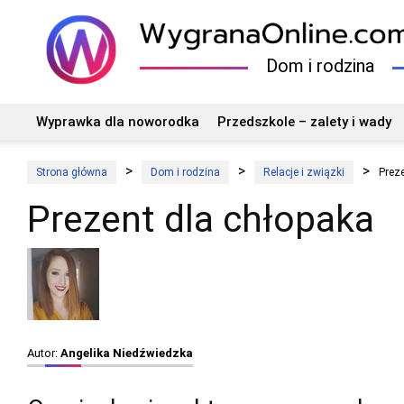
Dom i rodzina
Wyprawka dla noworodka
Przedszkole – zalety i wady
Strona główna
Dom i rodzina
Relacje i związki
Prez
Prezent dla chłopaka
Autor:
Angelika Niedźwiedzka