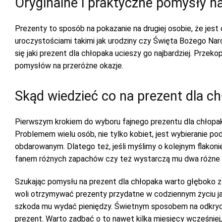
Oryginalne i praktyczne pomysły n
Prezenty to sposób na pokazanie na drugiej osobie, że jest
uroczystościami takimi jak urodziny czy Święta Bożego Naro
się jaki prezent dla chłopaka ucieszy go najbardziej. Przeko
pomysłów na przeróżne okazje.
Skąd wiedzieć co na prezent dla ch
Pierwszym krokiem do wyboru fajnego prezentu dla chłopaka 
Problemem wielu osób, nie tylko kobiet, jest wybieranie po
obdarowanym. Dlatego też, jeśli myślimy o kolejnym flako
fanem różnych zapachów czy też wystarczą mu dwa różne i k
Szukając pomysłu na prezent dla chłopaka warto głęboko zas
woli otrzymywać prezenty przydatne w codziennym życiu jak
szkoda mu wydać pieniędzy. Świetnym sposobem na odkryc
prezent. Warto zadbać o to nawet kilka miesięcy wcześnie