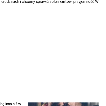
o urodzinach i chcemy sprawić solenizantowi przyjemność.W
hę inna niż w