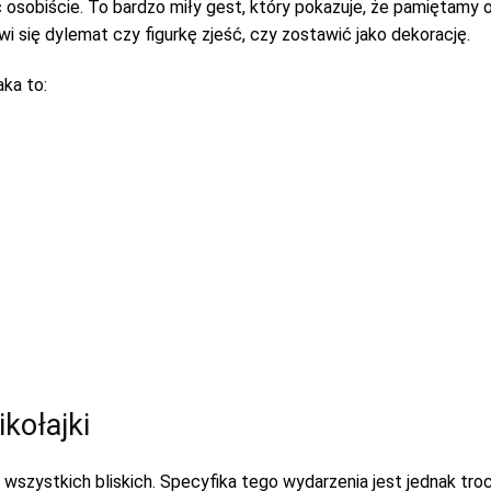
osobiście. To bardzo miły gest, który pokazuje, że pamiętamy 
 się dylemat czy figurkę zjeść, czy zostawić jako dekorację.
aka to:
kołajki
szystkich bliskich. Specyfika tego wydarzenia jest jednak troc