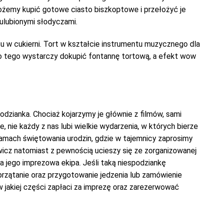
 możemy kupić gotowe ciasto biszkoptowe i przełożyć je
ulubionymi słodyczami.
u w cukierni. Tort w kształcie instrumentu muzycznego dla
 Do tego wystarczy dokupić fontannę tortową, a efekt wow
odzianka. Chociaż kojarzymy je głównie z filmów, sami
ie każdy z nas lubi wielkie wydarzenia, w których bierze
w ramach świętowania urodzin, gdzie w tajemnicy zaprosimy
icz natomiast z pewnością ucieszy się ze zorganizowanej
a jego imprezowa ekipa. Jeśli taką niespodziankę
przątanie oraz przygotowanie jedzenia lub zamówienie
 w jakiej części zapłaci za imprezę oraz zarezerwować