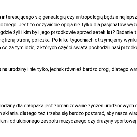
a interesującego się genealogią czy antropologią będzie najlepszy
znego. Jest to oczywiście opcja nie tylko dla pasjonatów wyże
gdzie żyli i kim byli jego przodkowie sprzed setek lat? Badanie
trzną stronę policzka. Po kilku tygodniach otrzymujemy wyniki
a co za tym idzie, z których części świata pochodzili nasi przod
 na urodziny i nie tylko, jednak również bardzo drogi, dlatego w
odziny dla chłopaka jest zorganizowanie życzeń urodzinowych od
h skłania, dlatego też trzeba się bardzo postarać, aby nasza wi
fami od ulubionego zespołu muzycznego czy drużyny sportowej so