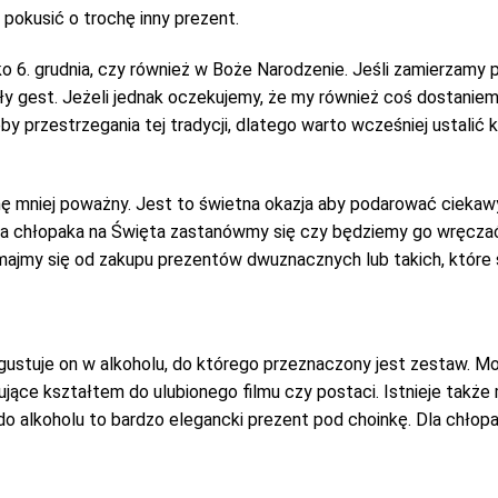
pokusić o trochę inny prezent.
lko 6. grudnia, czy również w Boże Narodzenie. Jeśli zamierzamy
iły gest. Jeżeli jednak oczekujemy, że my również coś dostaniem
 przestrzegania tej tradycji, dlatego warto wcześniej ustalić 
hę mniej poważny. Jest to świetna okazja aby podarować ciekaw
la chłopaka na Święta zastanówmy się czy będziemy go wręczać w 
ymajmy się od zakupu prezentów dwuznacznych lub takich, które
i gustuje on w alkoholu, do którego przeznaczony jest zestaw.
wiązujące kształtem do ulubionego filmu czy postaci. Istnieje t
 alkoholu to bardzo elegancki prezent pod choinkę. Dla chłopa