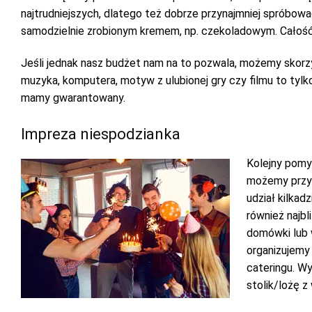
najtrudniejszych, dlatego też dobrze przynajmniej spróbowa
samodzielnie zrobionym kremem, np. czekoladowym. Całość
Jeśli jednak nasz budżet nam na to pozwala, możemy skorzy
muzyka, komputera, motyw z ulubionej gry czy filmu to tyl
mamy gwarantowany.
Impreza niespodzianka
Kolejny pomys
możemy przyg
udział kilkad
również najb
domówki lub w
organizujemy
cateringu. Wy
stolik/lożę z