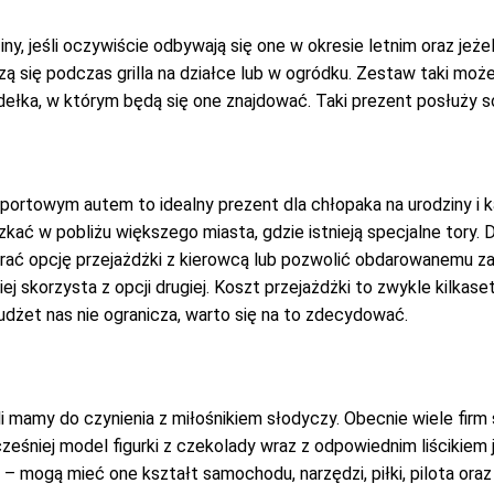
y, jeśli oczywiście odbywają się one w okresie letnim oraz jeżel
dzą się podczas grilla na działce lub w ogródku. Zestaw taki m
ełka, w którym będą się one znajdować. Taki prezent posłuży so
portowym autem to idealny prezent dla chłopaka na urodziny i k
szkać w pobliżu większego miasta, gdzie istnieją specjalne tory.
ać opcję przejażdżki z kierowcą lub pozwolić obdarowanemu za
j skorzysta z opcji drugiej. Koszt przejażdżki to zwykle kilkase
 budżet nas nie ogranicza, warto się na to zdecydować.
li mamy do czynienia z miłośnikiem słodyczy. Obecnie wiele firm
ześniej model figurki z czekolady wraz z odpowiednim liścikiem
mogą mieć one kształt samochodu, narzędzi, piłki, pilota oraz w