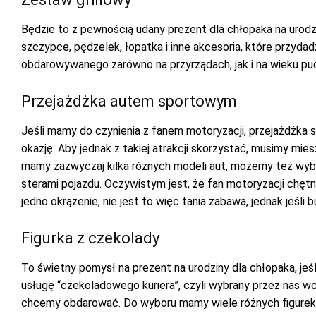
Będzie to z pewnością udany prezent dla chłopaka na urodzin
szczypce, pędzelek, łopatka i inne akcesoria, które przyda
obdarowywanego zarówno na przyrządach, jak i na wieku pud
Przejażdżka autem sportowym
Jeśli mamy do czynienia z fanem motoryzacji, przejażdżka s
okazję. Aby jednak z takiej atrakcji skorzystać, musimy mie
mamy zazwyczaj kilka różnych modeli aut, możemy też wybr
sterami pojazdu. Oczywistym jest, że fan motoryzacji chętnie
jedno okrążenie, nie jest to więc tania zabawa, jednak jeśli
Figurka z czekolady
To świetny pomysł na prezent na urodziny dla chłopaka, jeś
usługę “czekoladowego kuriera”, czyli wybrany przez nas wc
chcemy obdarować. Do wyboru mamy wiele różnych figurek – 