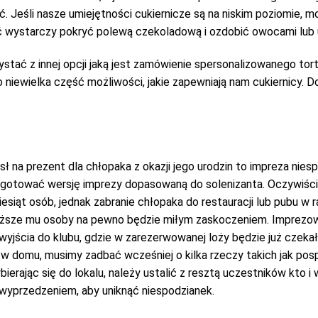
ć. Jeśli nasze umiejętności cukiernicze są na niskim poziomie,
 wystarczy pokryć polewą czekoladową i ozdobić owocami lub 
stać z innej opcji jaką jest zamówienie spersonalizowanego tort
ko niewielka część możliwości, jakie zapewniają nam cukiernicy.
ł na prezent dla chłopaka z okazji jego urodzin to impreza niesp
otować wersję imprezy dopasowaną do solenizanta. Oczywiście, n
ziesiąt osób, jednak zabranie chłopaka do restauracji lub pubu 
liższe mu osoby na pewno będzie miłym zaskoczeniem. Imprezow
yjścia do klubu, gdzie w zarezerwowanej loży będzie już czekał
 w domu, musimy zadbać wcześniej o kilka rzeczy takich jak pos
bierając się do lokalu, należy ustalić z resztą uczestników kto i
 wyprzedzeniem, aby uniknąć niespodzianek.