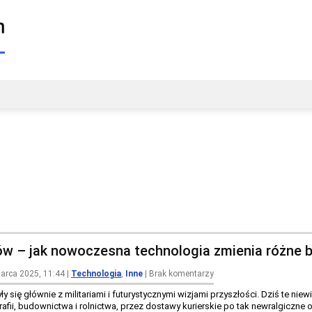
w – jak nowoczesna technologia zmienia różne 
marca 2025, 11:44
|
Technologia
,
Inne
|
Brak komentarzy
y się głównie z militariami i futurystycznymi wizjami przyszłości. Dziś te ni
afii, budownictwa i rolnictwa, przez dostawy kurierskie po tak newralgiczne 