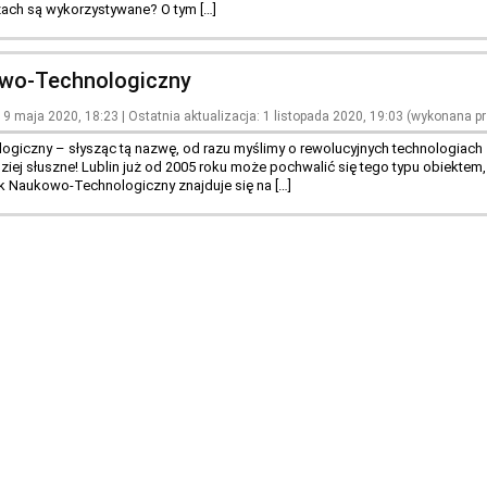
nżach są wykorzystywane? O tym […]
owo-Technologiczny
9 maja 2020, 18:23 | Ostatnia aktualizacja: 1 listopada 2020, 19:03 (wykonana p
giczny – słysząc tą nazwę, od razu myślimy o rewolucyjnych technologiach 
rdziej słuszne! Lublin już od 2005 roku może pochwalić się tego typu obiek
ark Naukowo-Technologiczny znajduje się na […]