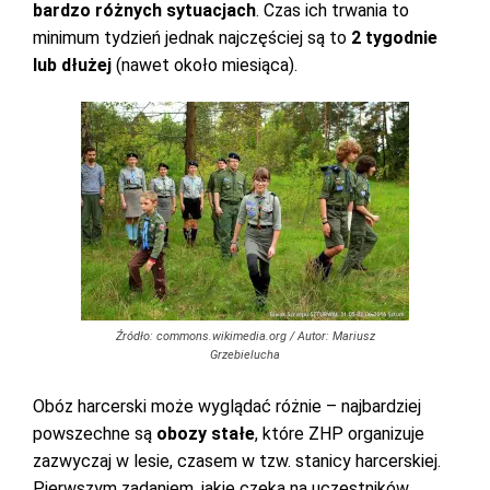
bardzo różnych sytuacjach
. Czas ich trwania to
minimum tydzień jednak najczęściej są to
2 tygodnie
lub dłużej
(nawet około miesiąca).
Źródło: commons.wikimedia.org / Autor: Mariusz
Grzebielucha
Obóz harcerski może wyglądać różnie – najbardziej
powszechne są
obozy stałe
, które ZHP organizuje
zazwyczaj w lesie, czasem w tzw. stanicy harcerskiej.
Pierwszym zadaniem, jakie czeka na uczestników