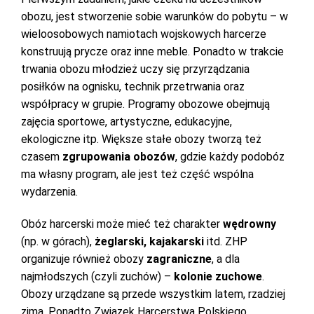
obozu, jest stworzenie sobie warunków do pobytu – w
wieloosobowych namiotach wojskowych harcerze
konstruują prycze oraz inne meble. Ponadto w trakcie
trwania obozu młodzież uczy się przyrządzania
posiłków na ognisku, technik przetrwania oraz
współpracy w grupie. Programy obozowe obejmują
zajęcia sportowe, artystyczne, edukacyjne,
ekologiczne itp. Większe stałe obozy tworzą też
czasem
zgrupowania obozów
, gdzie każdy podobóz
ma własny program, ale jest też część wspólna
wydarzenia.
Obóz harcerski może mieć też charakter
wędrowny
(np. w górach),
żeglarski, kajakarski
itd. ZHP
organizuje również obozy
zagraniczne
, a dla
najmłodszych (czyli zuchów) –
kolonie zuchowe
.
Obozy urządzane są przede wszystkim latem, rzadziej
zimą. Ponadto Związek Harcerstwa Polskiego