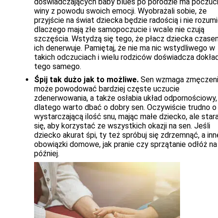
doświadczających baby blues po porodzie ma poczuc
winy z powodu swoich emocji. Wyobrażali sobie, że
przyjście na świat dziecka będzie radością i nie rozumi
dlaczego mają złe samopoczucie i wcale nie czują
szczęścia. Wstydzą się tego, że płacz dziecka czase
ich denerwuje. Pamiętaj, że nie ma nic wstydliwego w
takich odczuciach i wielu rodziców doświadcza dokła
tego samego.
Śpij tak dużo jak to możliwe.
Sen wzmaga zmęczeni
może powodować bardziej częste uczucie
zdenerwowania, a także osłabia układ odpornościowy,
dlatego warto dbać o dobry sen. Oczywiście trudno o
wystarczającą ilość snu, mając małe dziecko, ale stara
się, aby korzystać ze wszystkich okazji na sen. Jeśli
dziecko akurat śpi, ty też spróbuj się zdrzemnąć, a inn
obowiązki domowe, jak pranie czy sprzątanie odłóż na
później.