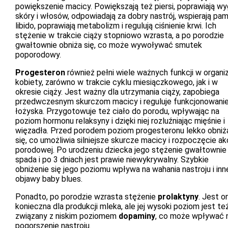
powiększenie macicy. Powiększają też piersi, poprawiają wy
skóry i włosów, odpowiadają za dobry nastrój, wspierają pam
libido, poprawiają metabolizm i regulują ciśnienie krwi. Ich
stężenie w trakcie ciąży stopniowo wzrasta, a po porodzie
gwałtownie obniża się, co może wywoływać smutek
poporodowy.
Progesteron
również pełni wiele ważnych funkcji w organi
kobiety, zarówno w trakcie cyklu miesiączkowego, jak i w
okresie ciąży. Jest ważny dla utrzymania ciąży, zapobiega
przedwczesnym skurczom macicy i reguluje funkcjonowani
łożyska. Przygotowuje też ciało do porodu, wpływając na
poziom hormonu relaksyny i dzięki niej rozluźniając mięśnie i
więzadła. Przed porodem poziom progesteronu lekko obniż
się, co umożliwia silniejsze skurcze macicy i rozpoczęcie akc
porodowej. Po urodzeniu dziecka jego stężenie gwałtownie
spada i po 3 dniach jest prawie niewykrywalny. Szybkie
obniżenie się jego poziomu wpływa na wahania nastroju i inn
objawy baby blues.
Ponadto, po porodzie wzrasta stężenie
prolaktyny
. Jest o
konieczna dla produkcji mleka, ale jej wysoki poziom jest te
związany z niskim poziomem
dopaminy
, co może wpływać 
pogorszenie nastroju.