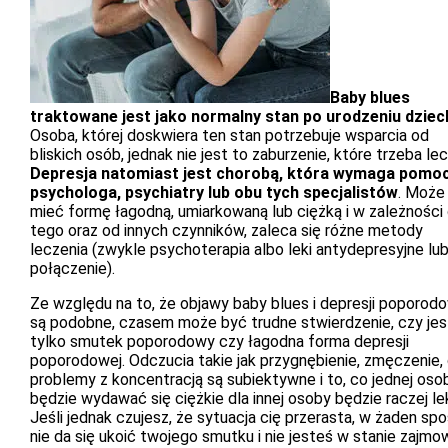
Baby blues
traktowane jest jako normalny stan po urodzeniu dziec
Osoba, której doskwiera ten stan potrzebuje wsparcia od
bliskich osób, jednak nie jest to zaburzenie, które trzeba le
Depresja natomiast jest chorobą, która wymaga pomo
psychologa, psychiatry lub obu tych specjalistów
. Może
mieć formę łagodną, umiarkowaną lub ciężką i w zależności
tego oraz od innych czynników, zaleca się różne metody
leczenia (zwykle psychoterapia albo leki antydepresyjne lub
połączenie).
Ze względu na to, że objawy baby blues i depresji poporod
są podobne, czasem może być trudne stwierdzenie, czy jes
tylko smutek poporodowy czy łagodna forma depresji
poporodowej. Odczucia takie jak przygnębienie, zmęczenie,
problemy z koncentracją są subiektywne i to, co jednej oso
będzie wydawać się ciężkie dla innej osoby będzie raczej le
Jeśli jednak czujesz, że sytuacja cię przerasta, w żaden sp
nie da się ukoić twojego smutku i nie jesteś w stanie zajm