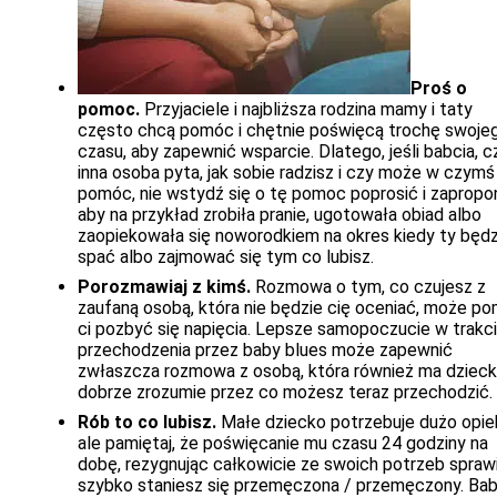
Proś o
pomoc.
Przyjaciele i najbliższa rodzina mamy i taty
często chcą pomóc i chętnie poświęcą trochę swoje
czasu, aby zapewnić wsparcie. Dlatego, jeśli babcia, c
inna osoba pyta, jak sobie radzisz i czy może w czymś
pomóc, nie wstydź się o tę pomoc poprosić i zapropon
aby na przykład zrobiła pranie, ugotowała obiad albo
zaopiekowała się noworodkiem na okres kiedy ty będ
spać albo zajmować się tym co lubisz.
Porozmawiaj z kimś.
Rozmowa o tym, co czujesz z
zaufaną osobą, która nie będzie cię oceniać, może p
ci pozbyć się napięcia. Lepsze samopoczucie w trakc
przechodzenia przez baby blues może zapewnić
zwłaszcza rozmowa z osobą, która również ma dzieck
dobrze zrozumie przez co możesz teraz przechodzić.
Rób to co lubisz.
Małe dziecko potrzebuje dużo opiek
ale pamiętaj, że poświęcanie mu czasu 24 godziny na
dobę, rezygnując całkowicie ze swoich potrzeb sprawi
szybko staniesz się przemęczona / przemęczony. Ba