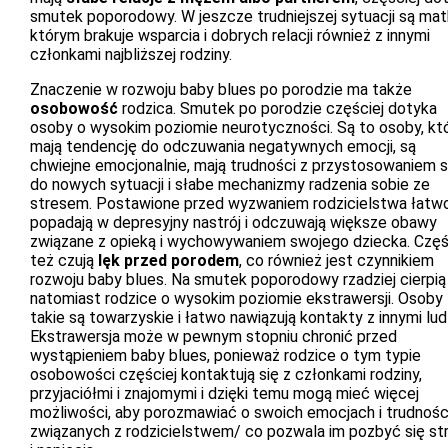
smutek poporodowy. W jeszcze trudniejszej sytuacji są matk
którym brakuje wsparcia i dobrych relacji również z innymi
członkami najbliższej rodziny.
Znaczenie w rozwoju baby blues po porodzie ma także
osobowość
rodzica. Smutek po porodzie częściej dotyka
osoby o wysokim poziomie neurotyczności. Są to osoby, kt
mają tendencję do odczuwania negatywnych emocji, są
chwiejne emocjonalnie, mają trudności z przystosowaniem s
do nowych sytuacji i słabe mechanizmy radzenia sobie ze
stresem. Postawione przed wyzwaniem rodzicielstwa łatw
popadają w depresyjny nastrój i odczuwają większe obawy
związane z opieką i wychowywaniem swojego dziecka. Częś
też czują
lęk przed porodem
, co również jest czynnikiem
rozwoju baby blues. Na smutek poporodowy rzadziej cierpią
natomiast rodzice o wysokim poziomie ekstrawersji. Osoby
takie są towarzyskie i łatwo nawiązują kontakty z innymi lud
Ekstrawersja może w pewnym stopniu chronić przed
wystąpieniem baby blues, ponieważ rodzice o tym typie
osobowości częściej kontaktują się z członkami rodziny,
przyjaciółmi i znajomymi i dzięki temu mogą mieć więcej
możliwości, aby porozmawiać o swoich emocjach i trudnośc
związanych z rodzicielstwem/ co pozwala im pozbyć się st