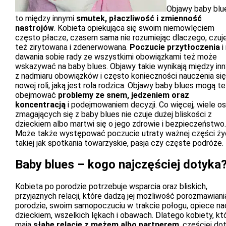
Objawy baby blu
to między innymi
smutek, płaczliwość i zmienność
nastrojów
. Kobieta opiekująca się swoim niemowlęciem
często płacze, czasem sama nie rozumiejąc dlaczego, czuje
też zirytowana i zdenerwowana.
Poczucie przytłoczenia
i
dawania sobie rady ze wszystkimi obowiązkami też może
wskazywać na baby blues. Objawy takie wynikają między in
z nadmiaru obowiązków i często konieczności nauczenia się
nowej roli, jaką jest rola rodzica. Objawy baby blues mogą t
obejmować
problemy ze snem, jedzeniem oraz
koncentracją
i podejmowaniem decyzji. Co więcej, wiele o
zmagających się z baby blues nie czuje dużej bliskości z
dzieckiem albo martwi się o jego zdrowie i bezpieczeństwo.
Może także występować poczucie utraty ważnej części życ
takiej jak spotkania towarzyskie, pasja czy częste podróże.
Baby blues – kogo najczęściej dotyka
Kobieta po porodzie potrzebuje wsparcia oraz bliskich,
przyjaznych relacji, które dadzą jej możliwość porozmawiani
porodzie, swoim samopoczuciu w trakcie połogu, opiece na
dzieckiem, wszelkich lękach i obawach. Dlatego kobiety, kt
mają
słabe relacje z mężem albo partnerem
, częściej do