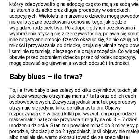
którzy zdecydowali się na adopcję często mają za sobą wie
lat starań o dziecko oraz długie procedury w ośrodkach
adopcyjnych. Wieloletnie marzenia o dziecku mogą powod
nierealistyczne oczekiwania odnośnie tego, jak będzie
wyglądało rodzicielstwo. Po adopcji, gdy ich oczekiwania i
wyobrażenia stykają się z rzeczywistością, pojawia się smut
inne negatywne emocje. Często okazuje się, że nie czują od
miłości i przywiązania do dziecka, czują się winni z tego po
i sami nie rozumieją, dlaczego nie czują szczęścia. Co więcej
obawie przed zabraniem dziecka przez ośrodek adopcyjny,
mogą obawiać się ujawnienia swoich odczuć i trudności.
Baby blues – ile trwa?
To, ile trwa baby blues zależy od kilku czynników, takich jak 
jak duże wsparcie otrzymuje mama / tata oraz od ich cech
osobowościowych. Zazwyczaj jednak smutek poporodowy
utrzymuje się jedynie kilka do kilkunastu dni. Objawy
rozpoczynają się w ciągu kilku pierwszych dni po porodzie i
maksymalne natężenie przypada z reguły na ok. 3 – 7 dzień
urodzeniu dziecka. Stan ten powinien minąć do 3 miesięcy 
porodzie, chociaż już po 2 tygodniach, jeśli objawy nie malej
albo nasilają się, warto skonsultować się ze specjalistą i