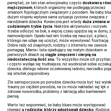
pamiętać, że ten stan emocjonalny często
doskwiera rów
mężczyznom
, których organizmy nie podlegają przecież
zmianom fizjologicznym związanym z porodem. Na baby blu
dużym stopniu wpływa sama sytuacja życiowa związana z
narodzinami dziecka. Konieczna jest wtedy
duża zmiana w
codziennym trybie życia
. Niektóre aktywności i rozrywki
trzeba odłożyć na bok, a więcej czasu spędza się w domu, 
niemowlęciem. Opieki nad nim trzeba się nauczyć, a płacz,
którego nie udaje się uciszyć, może wywoływać frustrację.
Dobre rady od znajomych, rodziny i z internetu nie zawsze
pomagają. Mama i tata opiekujący się małym dzieckiem w
pierwszych dniach są
ciągle zmęczeni i cierpią na
niedostateczną ilość snu
. To wszystko może ich przytła
i często wydaje się trudniejsze, niż wyobrażali sobie oczeku
dziecka, dlatego wbrew oczekiwanej radości, nierzadko poj
się smutek poporodowy.
Złe samopoczucie po porodzie dziecka może być też wyni
traumy po ciężkim porodzie, na co może nakładać się lęk o
zdrowie noworodka, problemy z laktacją albo karmieniem
piersią.
Warto też wspomnieć, że baby blues może występować
również
u rodziców, którzy adoptowali dziecko
. Rodzice,