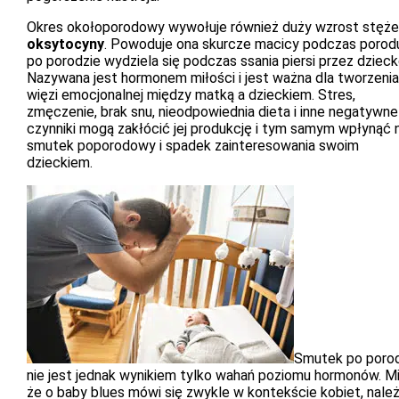
Okres okołoporodowy wywołuje również duży wzrost stęże
oksytocyny
. Powoduje ona skurcze macicy podczas porodu
po porodzie wydziela się podczas ssania piersi przez dzieck
Nazywana jest hormonem miłości i jest ważna dla tworzenia
więzi emocjonalnej między matką a dzieckiem. Stres,
zmęczenie, brak snu, nieodpowiednia dieta i inne negatywne
czynniki mogą zakłócić jej produkcję i tym samym wpłynąć 
smutek poporodowy i spadek zainteresowania swoim
dzieckiem.
Smutek po poro
nie jest jednak wynikiem tylko wahań poziomu hormonów. 
że o baby blues mówi się zwykle w kontekście kobiet, nale