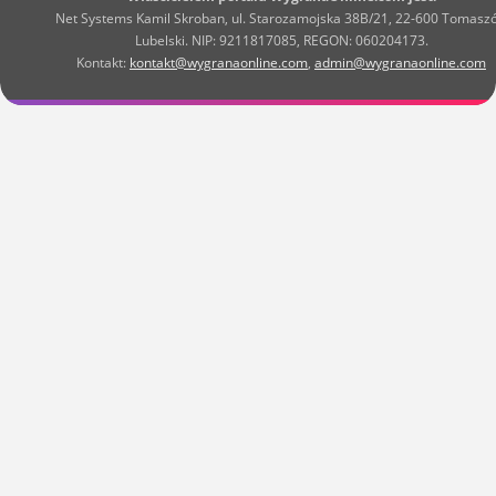
Net Systems Kamil Skroban, ul. Starozamojska 38B/21, 22-600 Tomasz
Lubelski. NIP: 9211817085, REGON: 060204173.
Kontakt:
kontakt@wygranaonline.com
,
admin@wygranaonline.com