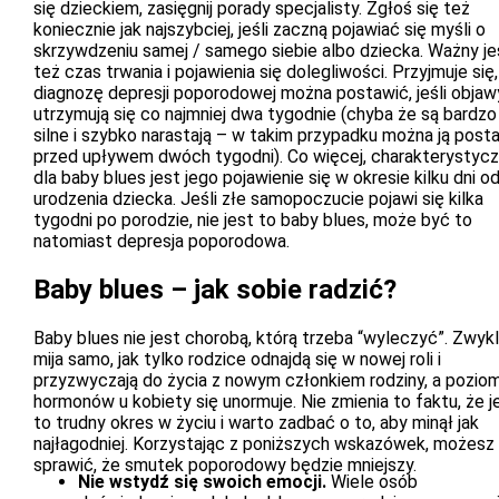
się dzieckiem, zasięgnij porady specjalisty. Zgłoś się też
koniecznie jak najszybciej, jeśli zaczną pojawiać się myśli o
skrzywdzeniu samej / samego siebie albo dziecka. Ważny je
też czas trwania i pojawienia się dolegliwości. Przyjmuje się,
diagnozę depresji poporodowej można postawić, jeśli objaw
utrzymują się co najmniej dwa tygodnie (chyba że są bardzo
silne i szybko narastają – w takim przypadku można ją post
przed upływem dwóch tygodni). Co więcej, charakterystyc
dla baby blues jest jego pojawienie się w okresie kilku dni o
urodzenia dziecka. Jeśli złe samopoczucie pojawi się kilka
tygodni po porodzie, nie jest to baby blues, może być to
natomiast depresja poporodowa.
Baby blues – jak sobie radzić?
Baby blues nie jest chorobą, którą trzeba “wyleczyć”. Zwyk
mija samo, jak tylko rodzice odnajdą się w nowej roli i
przyzwyczają do życia z nowym członkiem rodziny, a pozio
hormonów u kobiety się unormuje. Nie zmienia to faktu, że j
to trudny okres w życiu i warto zadbać o to, aby minął jak
najłagodniej. Korzystając z poniższych wskazówek, możesz
sprawić, że smutek poporodowy będzie mniejszy.
Nie wstydź się swoich emocji.
Wiele osób