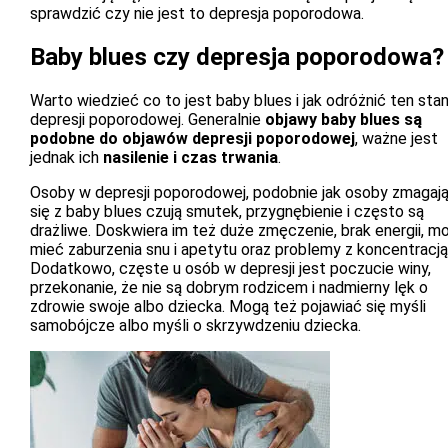
sprawdzić czy nie jest to depresja poporodowa.
Baby blues czy depresja poporodowa?
Warto wiedzieć co to jest baby blues i jak odróżnić ten sta
depresji poporodowej. Generalnie
objawy baby blues są
podobne do objawów depresji poporodowej
, ważne jest
jednak ich
nasilenie i czas trwania
.
Osoby w depresji poporodowej, podobnie jak osoby zmagaj
się z baby blues czują smutek, przygnębienie i często są
drażliwe. Doskwiera im też duże zmęczenie, brak energii, m
mieć zaburzenia snu i apetytu oraz problemy z koncentracją
Dodatkowo, częste u osób w depresji jest poczucie winy,
przekonanie, że nie są dobrym rodzicem i nadmierny lęk o
zdrowie swoje albo dziecka. Mogą też pojawiać się myśli
samobójcze albo myśli o skrzywdzeniu dziecka.