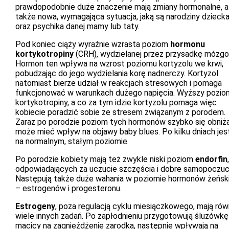
prawdopodobnie duże znaczenie mają zmiany hormonalne, a
także nowa, wymagająca sytuacja, jaką są narodziny dzieck
oraz psychika danej mamy lub taty.
Pod koniec ciąży wyraźnie wzrasta poziom
hormonu
kortykotropiny
(CRH), wydzielanej przez przysadkę mózg
Hormon ten wpływa na wzrost poziomu kortyzolu we krwi,
pobudzając do jego wydzielania korę nadnerczy. Kortyzol
natomiast bierze udział w reakcjach stresowych i pomaga
funkcjonować w warunkach dużego napięcia. Wyższy pozio
kortykotropiny, a co za tym idzie kortyzolu pomaga więc
kobiecie poradzić sobie ze stresem związanym z porodem.
Zaraz po porodzie poziom tych hormonów szybko się obniża
może mieć wpływ na objawy baby blues. Po kilku dniach jest
na normalnym, stałym poziomie.
Po porodzie kobiety mają też zwykle niski poziom
endorfin
,
odpowiadających za uczucie szczęścia i dobre samopoczuc
Następują także duże wahania w poziomie hormonów żeńsk
– estrogenów i progesteronu.
Estrogeny
, poza regulacją cyklu miesiączkowego, mają rów
wiele innych zadań. Po zapłodnieniu przygotowują śluzówkę
macicy na zagnieżdżenie zarodka, następnie wpływają na