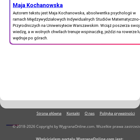
Maja Kochanowska
Autorem tekstu jest Maja Kochanowska, absolwentka psychologii w
ramach Międzywydziałowych Indywidualnych Studiów Matematyczno-
Przyrodniczych na Uniwersytecie Warszawskim. Wciąż poszerza swoj
wiedzę, a w wolnych chwilach trenuje wspinaczkę, jeździ na rowerze l
wędruje po górach.
Strona główna
Kontakt
O nas
Polityka prywatności
© 2018-2026 Copyright by WygranaOnline.com. Wszelkie prawa zastrzeż
Właścicielem portalu WygranaOnline.com jest: