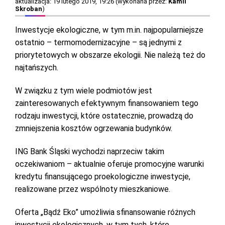
aktualizacja: 19 lutego 2019, 19:26 (wykonana przez:
Kamil
Skroban
)
Inwestycje ekologiczne, w tym m.in. najpopularniejsze
ostatnio – termomodernizacyjne – są jednymi z
priorytetowych w obszarze ekologii. Nie należą też do
najtańszych.
W związku z tym wiele podmiotów jest
zainteresowanych efektywnym finansowaniem tego
rodzaju inwestycji, które ostatecznie, prowadzą do
zmniejszenia kosztów ogrzewania budynków.
ING Bank Śląski wychodzi naprzeciw takim
oczekiwaniom – aktualnie oferuje promocyjne warunki
kredytu finansującego proekologiczne inwestycje,
realizowane przez wspólnoty mieszkaniowe.
Oferta „Bądź Eko” umożliwia sfinansowanie różnych
inwestycji ekologicznych, w tym tych, które