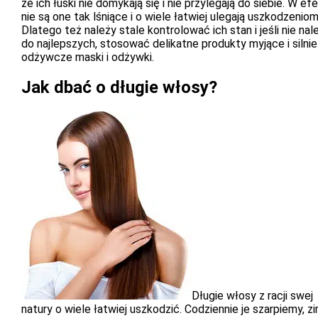
że ich łuski nie domykają się i nie przylegają do siebie. W ef
nie są one tak lśniące i o wiele łatwiej ulegają uszkodzeniom
Dlatego też należy stale kontrolować ich stan i jeśli nie nal
do najlepszych, stosować delikatne produkty myjące i silnie
odżywcze maski i odżywki.
Jak dbać o długie włosy?
Długie włosy z racji swej
natury o wiele łatwiej uszkodzić. Codziennie je szarpiemy, z