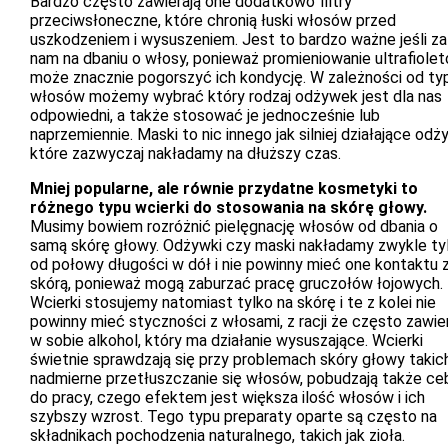
Bardzo często zawierają one dodatkowo filtry
przeciwsłoneczne, które chronią łuski włosów przed
uszkodzeniem i wysuszeniem. Jest to bardzo ważne jeśli za
nam na dbaniu o włosy, ponieważ promieniowanie ultrafiole
może znacznie pogorszyć ich kondycję. W zależności od ty
włosów możemy wybrać który rodzaj odżywek jest dla nas
odpowiedni, a także stosować je jednocześnie lub
naprzemiennie. Maski to nic innego jak silniej działające odż
które zazwyczaj nakładamy na dłuższy czas.
Mniej popularne, ale równie przydatne kosmetyki to
różnego typu wcierki do stosowania na skórę głowy.
Musimy bowiem rozróżnić pielęgnację włosów od dbania o
samą skórę głowy. Odżywki czy maski nakładamy zwykle ty
od połowy długości w dół i nie powinny mieć one kontaktu 
skórą, ponieważ mogą zaburzać pracę gruczołów łojowych.
Wcierki stosujemy natomiast tylko na skórę i te z kolei nie
powinny mieć styczności z włosami, z racji że często zawie
w sobie alkohol, który ma działanie wysuszające. Wcierki
świetnie sprawdzają się przy problemach skóry głowy takich
nadmierne przetłuszczanie się włosów, pobudzają także ceb
do pracy, czego efektem jest większa ilość włosów i ich
szybszy wzrost. Tego typu preparaty oparte są często na
składnikach pochodzenia naturalnego, takich jak zioła.