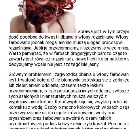
Sprawa jest w tym przyp
dość podobna do kwestii dbania o włosy rozjaśniane. Włosy
farbowane jednak mogą, ale nie muszą ulegać procesowi
rozjaśniania. Jeśli je przyciemniamy, niszczymy je więc mniej.
Warto pamiętać, że w farbach drogeryjnych bardzo często
zawarty jest również rozjaśniacz, nawet jeśli kolor na który 
decydujemy wcale nie jest szczególnie jasny.
Głównym problemem i zagwozdką dbania o włosy farbowa
jest trwałość koloru. O ile blondynki spotykają się z żółknię
lub zielenieniem odcienia, czasem także lekkim
przyciemnieniem, o tyle posiadaczki innych odcieni, zwłasz
tych szalonych i nienaturalnych muszą walczyć z
wypłukiwaniem koloru. Kolor wypłukuje się zwykle podczas
kontaktu z wodą. Osoby o mocno kolorowych włosach czę
przyzwyczajone są do ciągle zafarbowanej wody pod
prysznicem oraz farbowania swoimi włosami takich
przedmiotów jak poduszki czy kołnierzyki koszul. Pomóc m