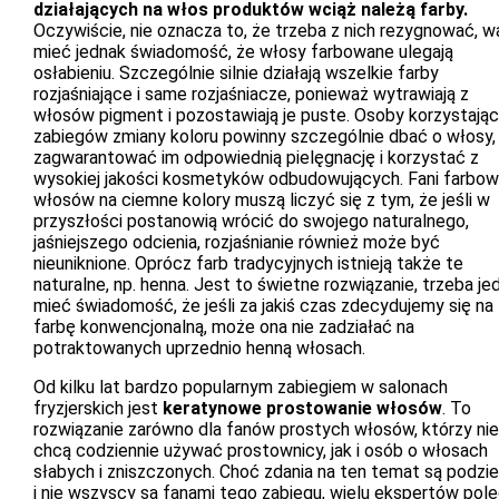
działających na włos produktów wciąż należą farby.
Oczywiście, nie oznacza to, że trzeba z nich rezygnować, w
mieć jednak świadomość, że włosy farbowane ulegają
osłabieniu. Szczególnie silnie działają wszelkie farby
rozjaśniające i same rozjaśniacze, ponieważ wytrawiają z
włosów pigment i pozostawiają je puste. Osoby korzystając
zabiegów zmiany koloru powinny szczególnie dbać o włosy,
zagwarantować im odpowiednią pielęgnację i korzystać z
wysokiej jakości kosmetyków odbudowujących. Fani farbow
włosów na ciemne kolory muszą liczyć się z tym, że jeśli w
przyszłości postanowią wrócić do swojego naturalnego,
jaśniejszego odcienia, rozjaśnianie również może być
nieuniknione. Oprócz farb tradycyjnych istnieją także te
naturalne, np. henna. Jest to świetne rozwiązanie, trzeba je
mieć świadomość, że jeśli za jakiś czas zdecydujemy się na
farbę konwencjonalną, może ona nie zadziałać na
potraktowanych uprzednio henną włosach.
Od kilku lat bardzo popularnym zabiegiem w salonach
fryzjerskich jest
keratynowe prostowanie włosów
. To
rozwiązanie zarówno dla fanów prostych włosów, którzy nie
chcą codziennie używać prostownicy, jak i osób o włosach
słabych i zniszczonych. Choć zdania na ten temat są podzi
i nie wszyscy są fanami tego zabiegu, wielu ekspertów pol