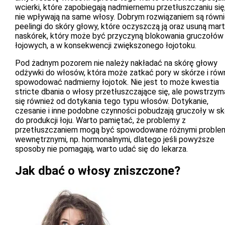
wcierki, które zapobiegają nadmiernemu przetłuszczaniu się,
nie wpływają na same włosy. Dobrym rozwiązaniem są równ
peelingi do skóry głowy, które oczyszczą ją oraz usuną mar
naskórek, który może być przyczyną blokowania gruczołów
łojowych, a w konsekwencji zwiększonego łojotoku.
Pod żadnym pozorem nie należy nakładać na skórę głowy
odżywki do włosów, która może zatkać pory w skórze i rów
spowodować nadmierny łojotok. Nie jest to może kwestia
stricte dbania o włosy przetłuszczające się, ale powstrzy
się również od dotykania tego typu włosów. Dotykanie,
czesanie i inne podobne czynności pobudzają gruczoły w s
do produkcji łoju. Warto pamiętać, że problemy z
przetłuszczaniem mogą być spowodowane różnymi proble
wewnętrznymi, np. hormonalnymi, dlatego jeśli powyższe
sposoby nie pomagają, warto udać się do lekarza.
Jak dbać o włosy zniszczone?