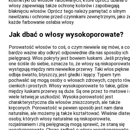
kosmetyki do włosów farbowanych, które oprócz dbania o
włosy zapewniają także ochronę kolorów i zapobiegają
blaknięciu włosów. Oprócz tego należy pamiętać o silnym
nawilżaniu i ochronie przed czynnikami zewnętrznymi, jako ż
każde farbowanie osłabia włosy.
Jak dbać o włosy wysokoporowate?
Porowatość włosów to coś, o czym niewiele się mówi, a co
bardzo ważne aby odkryć odpowiednie dla nas sposoby ich
pielęgnacji. Włos pokryty jest bowiem łuskami. Jeśli przyleg
one ściśle do siebie, oznacza to, że włosy są niskoporowat
występują między nimi niewielkie przerwy. Taki włos pięknie
odbija światło, błyszczy, jest gładki i lejący. Typem tym
pochwalić się mogą osoby o włosach zdrowych, często rów
cienkich i prostych. Włosy wysokoporowate to takie, gdzie
między łuskami przerwy są duże. Są one przez to matowe i 
wiele łatwiej je uszkodzić. Wysoka porowatość jest
charakterystyczna dla włosów zniszczonych, ale także
kręconych. Porowatość w pewien sposób jest nam dana
naturalnie, ale możemy ją także kształtować. Właśnie dlat
osoby, których włosy naturalnie są niskoporowate,
rozjaśnianiem i złą pielęgnacją mogą sprawić, że staną się
wysokoporowate. Chcąc zadbać o włosy wysokoporowate,