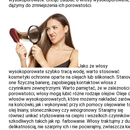
dążymy do zmniejszenia ich porowatości.
Jako że włosy
wysokoporowate szybko tracą wodę, warto stosować
kosmetyki ochronne oparte na olejach lub silikonach. Stano
one fizyczną barierę, zapobiegają kontaktowi włosa z
czynnikami zewnętrznymi. Warto pamiętać, że w zależności
porowatości, włosy mogą lubić różne rodzaje olejów. Oleje d
włosów wysokoporowatych, które możemy nakładać zaró
na końcówki, jak i wykonywać przy ich pomocy olejowanie to
olej lniany, słonecznikowy czy winogronowy. Starajmy się
również unikać stylizowania na ciepło i wszelkich czynników
szkodliwych takich jak np. farbowanie. Włosy traktujmy z d
delikatnością, nie szarpmy ich i nie pocierajmy, zwłaszcza k