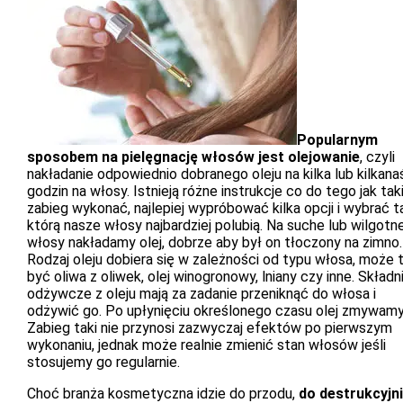
Popularnym
sposobem na pielęgnację włosów jest olejowanie
, czyli
nakładanie odpowiednio dobranego oleju na kilka lub kilkana
godzin na włosy. Istnieją różne instrukcje co do tego jak tak
zabieg wykonać, najlepiej wypróbować kilka opcji i wybrać t
którą nasze włosy najbardziej polubią. Na suche lub wilgotn
włosy nakładamy olej, dobrze aby był on tłoczony na zimno.
Rodzaj oleju dobiera się w zależności od typu włosa, może 
być oliwa z oliwek, olej winogronowy, lniany czy inne. Składni
odżywcze z oleju mają za zadanie przeniknąć do włosa i
odżywić go. Po upłynięciu określonego czasu olej zmywamy
Zabieg taki nie przynosi zazwyczaj efektów po pierwszym
wykonaniu, jednak może realnie zmienić stan włosów jeśli
stosujemy go regularnie.
Choć branża kosmetyczna idzie do przodu,
do destrukcyjn