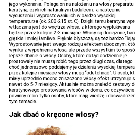
jego wykonanie. Polega on na nałożeniu na włosy preparatu 
keratyną, czyli ich naturalnym budulcem, a następnie
wysuszeniu i wyprostowaniu ich w bardzo wysokiej
temperaturze (ok. 200-215 st. C). Dzięki temu keratyna wp
wtłaczana jest do wnętrza włosa, z którego wypłukiwana
będzie przez kolejne 2-3 miesiące. Włosy są dociążone, bard
giętkie i mniej łamliwe. Pięknie błyszczą, są też bardzo “leją
Wyprostowanie jest swego rodzaju efektem ubocznym, któ
wynika z wypełnienia włosa, ale przede wszystkim to sposó
lepsze dbanie o włosy. Osoby, które dotąd codziennie je
prostowały nie muszą robić tego przez długi czas, dlatego
choć jednorazowo poddajemy je działaniu wysokiej temperat
przez kolejne miesiące włosy mogą “odetchnąć”. U osób, kt
miały uprzednio mocno zniszczone włosy efekt utrzymuje s
nawet do 5-7 miesięcy. Aktualnie można znaleźć zestawy d
keratynowego prostowania włosów w domu, co oczywiście
powinny robić tylko osoby, które mają wiedzę i doświadcze
tym temacie.
Jak dbać o kręcone włosy?