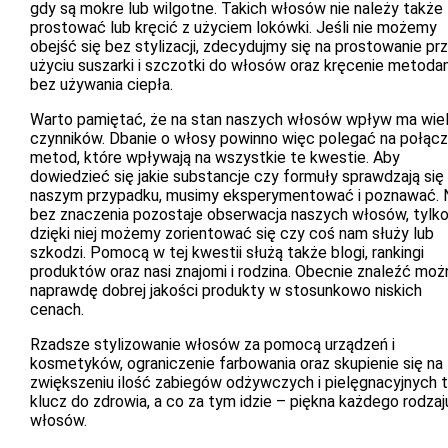
gdy są mokre lub wilgotne. Takich włosów nie należy także
prostować lub kręcić z użyciem lokówki. Jeśli nie możemy
obejść się bez stylizacji, zdecydujmy się na prostowanie pr
użyciu suszarki i szczotki do włosów oraz kręcenie metoda
bez używania ciepła.
Warto pamiętać, że na stan naszych włosów wpływ ma wie
czynników. Dbanie o włosy powinno więc polegać na połącz
metod, które wpływają na wszystkie te kwestie. Aby
dowiedzieć się jakie substancje czy formuły sprawdzają się
naszym przypadku, musimy eksperymentować i poznawać. 
bez znaczenia pozostaje obserwacja naszych włosów, tylk
dzięki niej możemy zorientować się czy coś nam służy lub
szkodzi. Pomocą w tej kwestii służą także blogi, rankingi
produktów oraz nasi znajomi i rodzina. Obecnie znaleźć moż
naprawdę dobrej jakości produkty w stosunkowo niskich
cenach.
Rzadsze stylizowanie włosów za pomocą urządzeń i
kosmetyków, ograniczenie farbowania oraz skupienie się na
zwiększeniu ilość zabiegów odżywczych i pielęgnacyjnych 
klucz do zdrowia, a co za tym idzie – piękna każdego rodzaj
włosów.