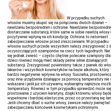
W przypadku suchych
włosów musimy skupić się na połączeniu dwóch działań –
nawilżaniu bezpośrednim i ochronie. Nawilżanie bezpośredni
dostarczanie substancji, które same w sobie nawilżą włosy 
pozytywnie wpłyną na ich kondycję. Ochrona to natomiast
zabezpieczanie włosów przed zniszczeniami. W przypadku
włosów suchych przede wszystkim należy zrezygnować z si
oczyszczających szamponów na rzecz tych łagodnych. Nie 
się jednak zwieść – często chętnie polecane szampony dla
dzieci również mogą mieć składy pełne silnie działających
substancji. Zrezygnować powinniśmy także z pianek do wło
lakierów i wszystkich kosmetyków na bazie alkoholu, który
bardzo negatywnie wpływa na włosy. Suszarka, prostownic
oraz inne urządzenia działające za pomocą temperatury nie 
wskazane i jeśli już ich używamy, wybierajmy najniższe możl
temperatury. Również w tym przypadku sprawdzić może si
prostowanie z użyciem keratyny, dzięki któremu włosy będ
wypełnione i bardziej elastyczne, przez co przestaną się ła
Jeśli chcemy dbać o suche włosy, zawsze należy pamiętać
zabezpieczaniu końcówek kosmetykami ochronnymi.