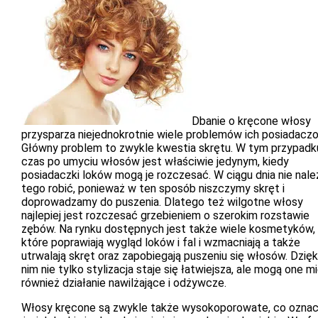
Dbanie o kręcone włosy
przysparza niejednokrotnie wiele problemów ich posiadaczo
Główny problem to zwykle kwestia skrętu. W tym przypadk
czas po umyciu włosów jest właściwie jedynym, kiedy
posiadaczki loków mogą je rozczesać. W ciągu dnia nie nale
tego robić, ponieważ w ten sposób niszczymy skręt i
doprowadzamy do puszenia. Dlatego też wilgotne włosy
najlepiej jest rozczesać grzebieniem o szerokim rozstawie
zębów. Na rynku dostępnych jest także wiele kosmetyków,
które poprawiają wygląd loków i fal i wzmacniają a także
utrwalają skręt oraz zapobiegają puszeniu się włosów. Dzięk
nim nie tylko stylizacja staje się łatwiejsza, ale mogą one m
również działanie nawilżające i odżywcze.
Włosy kręcone są zwykle także wysokoporowate, co oznac