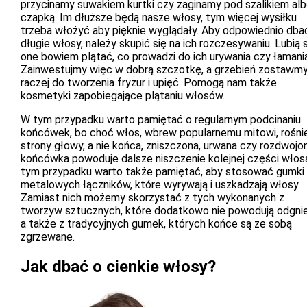
przycinamy suwakiem kurtki czy zaginamy pod szalikiem al
czapką. Im dłuższe będą nasze włosy, tym więcej wysiłku
trzeba włożyć aby pięknie wyglądały. Aby odpowiednio dba
długie włosy, należy skupić się na ich rozczesywaniu. Lubią 
one bowiem plątać, co prowadzi do ich urywania czy łamania
Zainwestujmy więc w dobrą szczotkę, a grzebień zostawm
raczej do tworzenia fryzur i upięć. Pomogą nam także
kosmetyki zapobiegające plątaniu włosów.
W tym przypadku warto pamiętać o regularnym podcinaniu
końcówek, bo choć włos, wbrew popularnemu mitowi, rośni
strony głowy, a nie końca, zniszczona, urwana czy rozdwojo
końcówka powoduje dalsze niszczenie kolejnej części włos
tym przypadku warto także pamiętać, aby stosować gumki
metalowych łączników, które wyrywają i uszkadzają włosy.
Zamiast nich możemy skorzystać z tych wykonanych z
tworzyw sztucznych, które dodatkowo nie powodują odgni
a także z tradycyjnych gumek, których końce są ze sobą
zgrzewane.
Jak dbać o cienkie włosy?