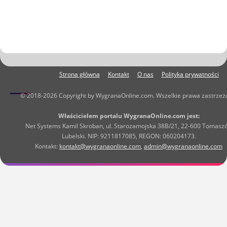
Strona główna
Kontakt
O nas
Polityka prywatności
© 2018-2026 Copyright by WygranaOnline.com. Wszelkie prawa zastrzeż
Właścicielem portalu WygranaOnline.com jest:
Net Systems Kamil Skroban, ul. Starozamojska 38B/21, 22-600 Tomasz
Lubelski. NIP: 9211817085, REGON: 060204173.
Kontakt:
kontakt@wygranaonline.com
,
admin@wygranaonline.com