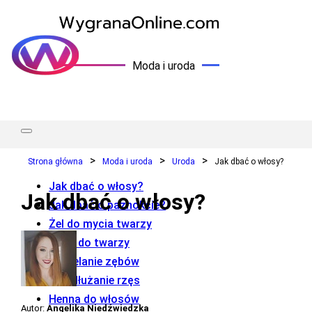
Moda i uroda
Strona główna
Moda i uroda
Uroda
Jak dbać o włosy?
Jak dbać o włosy?
Jak dbać o włosy?
Jak dbać o paznokcie?
Żel do mycia twarzy
Krem do twarzy
Wybielanie zębów
Przedłużanie rzęs
Henna do włosów
Autor:
Angelika Niedźwiedzka