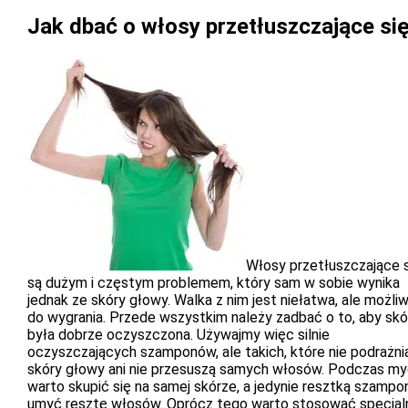
Jak dbać o włosy przetłuszczające si
Włosy przetłuszczające 
są dużym i częstym problemem, który sam w sobie wynika
jednak ze skóry głowy. Walka z nim jest niełatwa, ale możli
do wygrania. Przede wszystkim należy zadbać o to, aby skó
była dobrze oczyszczona. Używajmy więc silnie
oczyszczających szamponów, ale takich, które nie podrażni
skóry głowy ani nie przesuszą samych włosów. Podczas my
warto skupić się na samej skórze, a jedynie resztką szampo
umyć resztę włosów. Oprócz tego warto stosować specjal