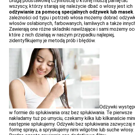
Drugą podstawową czynnością o której muszą pamiętać
wszyscy, którzy starają się należycie dbać o włosy jest ich
odżywianie za pomocą specjalnych odżywek lub masek
zależności od typu i potrzeb włosa możemy dobrać odżywk
włosów osłabionych, farbowanych, łamliwych a także innych
Zawierają one różne składniki nawilżające i sami możemy oc
które z nich działają w naszym przypadku najlepiej,
zidentyfikujemy je metodą prób i błędów.
Odżywki występ
w formie do spłukiwania oraz bez spłukiwania. Te pierwsze
nakładamy tuż po umyciu, czekamy kilka lub kilkanaście min
następnie spłukujemy. Odżywki bez spłukiwania zazwyczaj 
formę sprayu, a spryskujemy nimi wilgotne lub suche włosy.