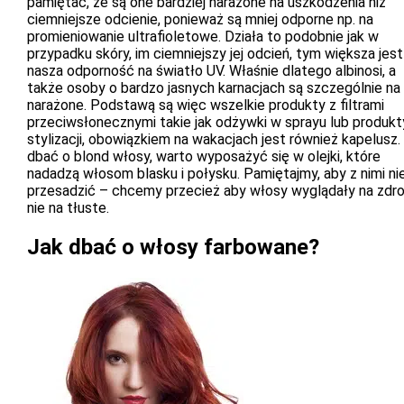
pamiętać, że są one bardziej narażone na uszkodzenia niż
ciemniejsze odcienie, ponieważ są mniej odporne np. na
promieniowanie ultrafioletowe. Działa to podobnie jak w
przypadku skóry, im ciemniejszy jej odcień, tym większa jest
nasza odporność na światło UV. Właśnie dlatego albinosi, a
także osoby o bardzo jasnych karnacjach są szczególnie na 
narażone. Podstawą są więc wszelkie produkty z filtrami
przeciwsłonecznymi takie jak odżywki w sprayu lub produkt
stylizacji, obowiązkiem na wakacjach jest również kapelusz.
dbać o blond włosy, warto wyposażyć się w olejki, które
nadadzą włosom blasku i połysku. Pamiętajmy, aby z nimi ni
przesadzić – chcemy przecież aby włosy wyglądały na zdr
nie na tłuste.
Jak dbać o włosy farbowane?