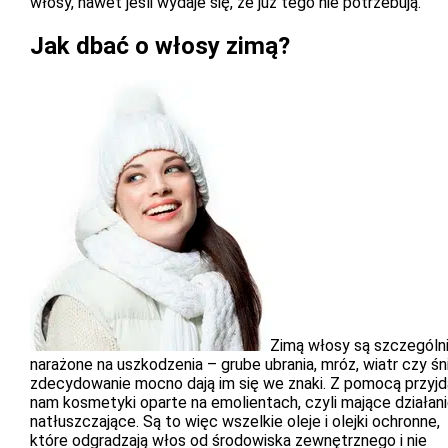
włosy, nawet jeśli wydaje się, że już tego nie potrzebują.
Jak dbać o włosy zimą?
Zimą włosy są szczególn
narażone na uszkodzenia – grube ubrania, mróz, wiatr czy śn
zdecydowanie mocno dają im się we znaki. Z pomocą przyjd
nam kosmetyki oparte na emolientach, czyli mające działan
natłuszczające. Są to więc wszelkie oleje i olejki ochronne,
które odgradzają włos od środowiska zewnętrznego i nie