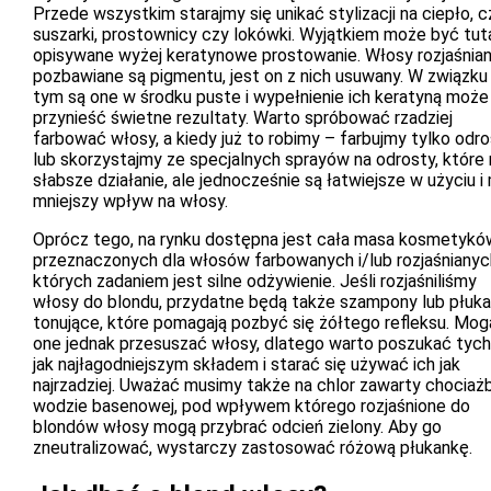
Przede wszystkim starajmy się unikać stylizacji na ciepło, cz
suszarki, prostownicy czy lokówki. Wyjątkiem może być tut
opisywane wyżej keratynowe prostowanie. Włosy rozjaśnia
pozbawiane są pigmentu, jest on z nich usuwany. W związku
tym są one w środku puste i wypełnienie ich keratyną może
przynieść świetne rezultaty. Warto spróbować rzadziej
farbować włosy, a kiedy już to robimy – farbujmy tylko odro
lub skorzystajmy ze specjalnych sprayów na odrosty, które
słabsze działanie, ale jednocześnie są łatwiejsze w użyciu i
mniejszy wpływ na włosy.
Oprócz tego, na rynku dostępna jest cała masa kosmetykó
przeznaczonych dla włosów farbowanych i/lub rozjaśnianyc
których zadaniem jest silne odżywienie. Jeśli rozjaśniliśmy
włosy do blondu, przydatne będą także szampony lub płuka
tonujące, które pomagają pozbyć się żółtego refleksu. Mog
one jednak przesuszać włosy, dlatego warto poszukać tych
jak najłagodniejszym składem i starać się używać ich jak
najrzadziej. Uważać musimy także na chlor zawarty chociaż
wodzie basenowej, pod wpływem którego rozjaśnione do
blondów włosy mogą przybrać odcień zielony. Aby go
zneutralizować, wystarczy zastosować różową płukankę.