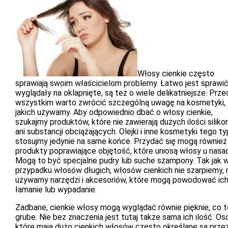
Włosy cienkie często
sprawiają swoim właścicielom problemy. Łatwo jest sprawić
wyglądały na oklapnięte, są też o wiele delikatniejsze. Prz
wszystkim warto zwrócić szczególną uwagę na kosmetyki,
jakich używamy. Aby odpowiednio dbać o włosy cienkie,
szukajmy produktów, które nie zawierają dużych ilości silik
ani substancji obciążających. Olejki i inne kosmetyki tego t
stosujmy jedynie na same końce. Przydać się mogą również
produkty poprawiające objętość, które uniosą włosy u nasad
Mogą to być specjalne pudry lub suche szampony. Tak jak 
przypadku włosów długich, włosów cienkich nie szarpiemy, 
używamy narzędzi i akcesoriów, które mogą powodować ic
łamanie lub wypadanie.
Zadbane, cienkie włosy mogą wyglądać równie pięknie, co t
grube. Nie bez znaczenia jest tutaj także sama ich ilość. Os
które mają dużo cienkich włosów często określane są prze