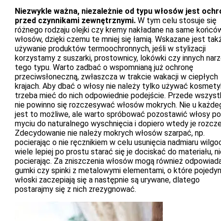
Niezwykle ważna, niezależnie od typu włosów jest och
przed czynnikami zewnętrznymi.
W tym celu stosuje się
różnego rodzaju olejki czy kremy nakładane na same końcó
włosów, dzięki czemu te mniej się łamią. Wskazane jest tak
używanie produktów termoochronnych, jeśli w stylizacji
korzystamy z suszarki, prostownicy, lokówki czy innych narz
tego typu. Warto zadbać o wspomnianą już ochronę
przeciwsłoneczną, zwłaszcza w trakcie wakacji w ciepłych
krajach. Aby dbać o włosy nie należy tylko używać kosmet
trzeba mieć do nich odpowiednie podejście. Przede wszyst
nie powinno się rozczesywać włosów mokrych. Nie u każde
jest to możliwe, ale warto spróbować pozostawić włosy po
myciu do naturalnego wyschnięcia i dopiero wtedy je rozcz
Zdecydowanie nie należy mokrych włosów szarpać, np.
pocierając o nie ręcznikiem w celu usunięcia nadmiaru wilgoc
wiele lepiej po prostu starać się je dociskać do materiału, n
pocierając. Za zniszczenia włosów mogą również odpowiad
gumki czy spinki z metalowymi elementami, o które pojedy
włoski zaczepiają się a następnie są urywane, dlatego
postarajmy się z nich zrezygnować.