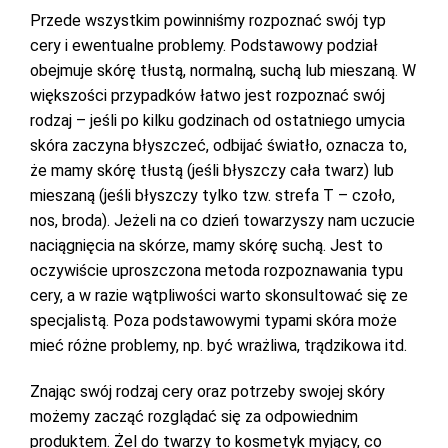
Przede wszystkim powinniśmy rozpoznać swój typ
cery i ewentualne problemy. Podstawowy podział
obejmuje skórę tłustą, normalną, suchą lub mieszaną. W
większości przypadków łatwo jest rozpoznać swój
rodzaj – jeśli po kilku godzinach od ostatniego umycia
skóra zaczyna błyszczeć, odbijać światło, oznacza to,
że mamy skórę tłustą (jeśli błyszczy cała twarz) lub
mieszaną (jeśli błyszczy tylko tzw. strefa T – czoło,
nos, broda). Jeżeli na co dzień towarzyszy nam uczucie
naciągnięcia na skórze, mamy skórę suchą. Jest to
oczywiście uproszczona metoda rozpoznawania typu
cery, a w razie wątpliwości warto skonsultować się ze
specjalistą. Poza podstawowymi typami skóra może
mieć różne problemy, np. być wrażliwa, trądzikowa itd.
Znając swój rodzaj cery oraz potrzeby swojej skóry
możemy zacząć rozglądać się za odpowiednim
produktem. Żel do twarzy to kosmetyk myjący, co