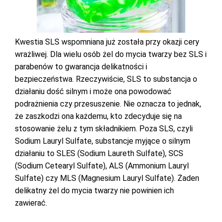
Kwestia SLS wspomniana już została przy okazji cery
wrażliwej. Dla wielu osób żel do mycia twarzy bez SLS i
parabenów to gwarancja delikatności i
bezpieczeństwa. Rzeczywiście, SLS to substancja o
działaniu dość silnym i może ona powodować
podrażnienia czy przesuszenie. Nie oznacza to jednak,
że zaszkodzi ona każdemu, kto zdecyduje się na
stosowanie żelu z tym składnikiem. Poza SLS, czyli
Sodium Lauryl Sulfate, substancje myjące o silnym
działaniu to SLES (Sodium Laureth Sulfate), SCS
(Sodium Cetearyl Sulfate), ALS (Ammonium Lauryl
Sulfate) czy MLS (Magnesium Lauryl Sulfate). Żaden
delikatny żel do mycia twarzy nie powinien ich
zawierać.