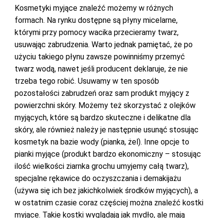
Kosmetyki myjące znaleźć możemy w różnych
formach. Na rynku dostępne są płyny micelarne,
którymi przy pomocy wacika przecieramy twarz,
usuwając zabrudzenia. Warto jednak pamiętać, że po
użyciu takiego płynu zawsze powinniśmy przemyć
twarz wodą, nawet jeśli producent deklaruje, że nie
trzeba tego robić. Usuwamy w ten sposób
pozostałości zabrudzeń oraz sam produkt myjący z
powierzchni skóry. Możemy też skorzystać z olejków
myjących, które są bardzo skuteczne i delikatne dla
skóry, ale również należy je następnie usunąć stosując
kosmetyk na bazie wody (pianka, żel). Inne opcje to
pianki myjące (produkt bardzo ekonomiczny – stosując
ilość wielkości ziarnka grochu umyjemy całą twarz),
specjalne rękawice do oczyszczania i demakijażu
(używa się ich bez jakichkolwiek środków myjących), a
w ostatnim czasie coraz częściej można znaleźć kostki
myjące. Takie kostki wyglądają jak mydło, ale mają