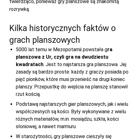
twierdząco, ponieważ gry planszowe są znakomitą
rozrywką.
Kilka historycznych faktów o
grach planszowych
5000 lat temu w Mezopotamii powstała g
ra
planszowa z Ur, czyli gra na dwudziestu
kwadratach
. Jest to najstarsza gra planszowa. Jej
zasady są bardzo proste: każdy z graczy posiada po
pięć pionków, które musi przenieść na drugi koniec
planszy. Przepustkę do wejścia na planszę stanowił
rzut kością.
Podstawą najstarszych gier planszowych, jak i wielu
współczesnych są kości. Były wykonywane z wielu
różnych materiałów, m.in. mosiądzu, szkła, kości
słoniowej, a nawet marmuru.
W starożytności, gry planszowe cieszyły się