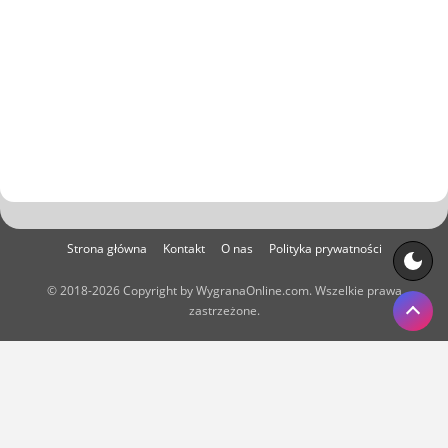
Strona główna
Kontakt
O nas
Polityka prywatności
© 2018-2026 Copyright by WygranaOnline.com. Wszelkie prawa
zastrzeżone.
Właścicielem portalu WygranaOnline.com jest:
Net Systems Kamil Skroban, ul. Starozamojska 38B/21, 22-600
Tomaszów Lubelski. NIP: 9211817085, REGON: 060204173.
Kontakt:
kontakt@wygranaonline.com
,
admin@wygranaonline.com