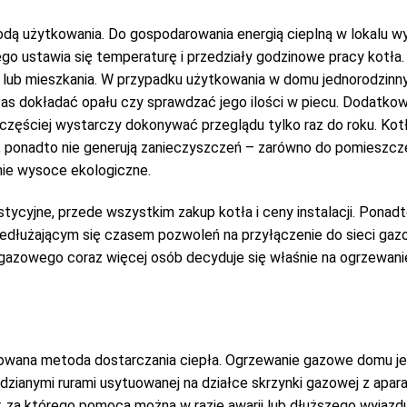
dą użytkowania. Do gospodarowania energią cieplną w lokalu w
go ustawia się temperaturę i przedziały godzinowe pracy kotła
lub mieszkania. W przypadku użytkowania w domu jednorodzinn
czas dokładać opału czy sprawdzać jego ilości w piecu. Dodatk
ajczęściej wystarczy dokonywać przeglądu tylko raz do roku. Ko
, ponadto nie generują zanieczyszczeń – zarówno do pomieszczeń
nie wysoce ekologiczne.
ycyjne, przede wszystkim zakup kotła i ceny instalacji. Ponad
przedłużającym się czasem pozwoleń na przyłączenie do sieci ga
 gazowego coraz więcej osób decyduje się właśnie na ogrzewani
sowana metoda dostarczania ciepła. Ogrzewanie gazowe domu j
dzianymi rurami usytuowanej na działce skrzynki gazowej z ap
ór, za którego pomocą można w razie awarii lub dłuższego wyjazd