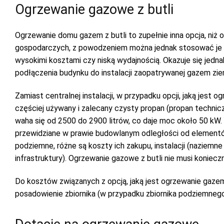
Ogrzewanie gazowe z butli
Ogrzewanie domu gazem z butli to zupełnie inna opcja, niż 
gospodarczych, z powodzeniem można jednak stosować je r
wysokimi kosztami czy niską wydajnością. Okazuje się jedn
podłączenia budynku do instalacji zaopatrywanej gazem z
Zamiast centralnej instalacji, w przypadku opcji, jaką jest
częściej używany i zalecany czysty propan (propan technic
waha się od 2500 do 2900 litrów, co daje moc około 50 kW
przewidziane w prawie budowlanym odległości od elementów in
podziemne, różne są koszty ich zakupu, instalacji (naziem
infrastruktury). Ogrzewanie gazowe z butli nie musi koniec
Do kosztów związanych z opcją, jaką jest ogrzewanie gazem 
posadowienie zbiornika (w przypadku zbiornika podziemnego