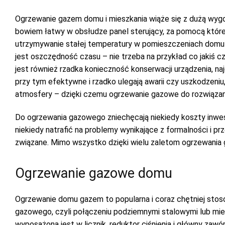
Ogrzewanie gazem domu i mieszkania wiąże się z dużą wygo
bowiem łatwy w obsłudze panel sterujący, za pomocą które
utrzymywanie stałej temperatury w pomieszczeniach domu 
jest oszczędność czasu – nie trzeba na przykład co jakiś 
jest również rzadka konieczność konserwacji urządzenia, n
przy tym efektywne i rzadko ulegają awarii czy uszkodzeniu
atmosfery – dzięki czemu ogrzewanie gazowe do rozwiąza
Do ogrzewania gazowego zniechęcają niekiedy koszty inwest
niekiedy natrafić na problemy wynikające z formalności i 
związane. Mimo wszystko dzięki wielu zaletom ogrzewania
Ogrzewanie gazowe domu
Ogrzewanie domu gazem to popularna i coraz chętniej sto
gazowego, czyli połączeniu podziemnymi stalowymi lub mie
wyposażona jest w licznik, reduktor ciśnienia i główny zaw