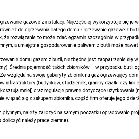
ogrzewanie gazowe z instalacji. Najczęściej wykorzystuje się je 
ównież do ogrzewania całego domu. Ogrzewanie gazowe z butli
ak, że rozwiązanie to może zdać egzamin szczególnie w przypadk
iemnym, a umiejętne gospodarowanie paliwem z butli może naw
 ogrzewanie domu gazem z butli, niezbędne jest zaopatrzenie się 
zny). Średnia pojemność takich zbiorników – w przypadku butli
. Ze względu na swoje gabaryty zbiornik na gaz ogrzewający d
frastruktury (budynków, studzienek, granicy działki czy linii en
ne kosztują mniej) oraz regulacje prawne dotyczące użytkowani
znie wiązać się z zakupem zbiornika, część firm oferuje jego dzi
płynnym, należy zaliczyć na samym początku opracowanie projekt
 doliczyć należy prace ziemne).