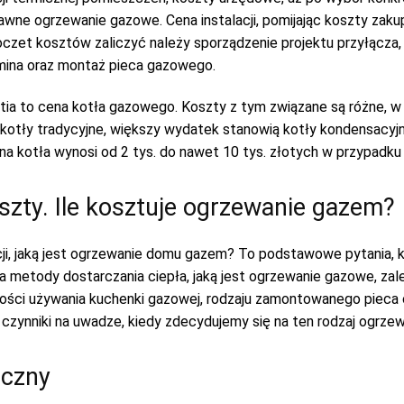
wne ogrzewanie gazowe. Cena instalacji, pomijając koszty zakup
czet kosztów zaliczyć należy sporządzenie projektu przyłącza, j
omina oraz montaż pieca gazowego.
a to cena kotła gazowego. Koszty z tym związane są różne, w za
 kotły tradycyjne, większy wydatek stanowią kotły kondensacyjn
na kotła wynosi od 2 tys. do nawet 10 tys. złotych w przypadku 
zty. Ile kosztuje ogrzewanie gazem?
ji, jaką jest ogrzewanie domu gazem? To podstawowe pytania, k
metody dostarczania ciepła, jaką jest ogrzewanie gazowe, zale
liwości używania kuchenki gazowej, rodzaju zamontowanego piec
zynniki na uwadze, kiedy zdecydujemy się na ten rodzaj ogrzew
ęczny