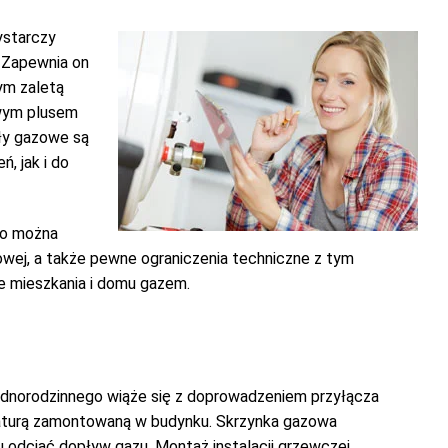
ystarczy
. Zapewnia on
ym zaletą
owym plusem
tły gazowe są
, jak i do
to można
zowej, a także pewne ograniczenia techniczne z tym
e mieszkania i domu gazem.
ednorodzinnego wiąże się z doprowadzeniem przyłącza
araturą zamontowaną w budynku. Skrzynka gazowa
u odciąć dopływ gazu. Montaż instalacji grzewczej