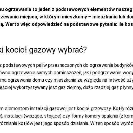
bu ogrzewania to jeden z podstawowych elementów naszego
rzewania miejsca, w którym mieszkamy – mieszkania lub do
todą. Warto więc odpowiedzieć na podstawowe pytania: ile ko
ki kocioł gazowy wybrać?
 z podstawowych paliw przeznaczonych do ogrzewania budynków,
ówno ogrzewanie samych pomieszczeń, jak i podgrzewanie wody 
rma ogrzewania domu czy mieszkania ze względu na łatwość uż
ęściej wykorzystywany jest gaz ziemny, dużo rzadziej gaz płynn
elementem instalacji gazowej jest kocioł grzewczy. Kotły różn
), instalacji (wiszące, stojące) czy formy komory spalania (z 
różniania kotłów jest jego sposób działania. W ten sposób wyróż