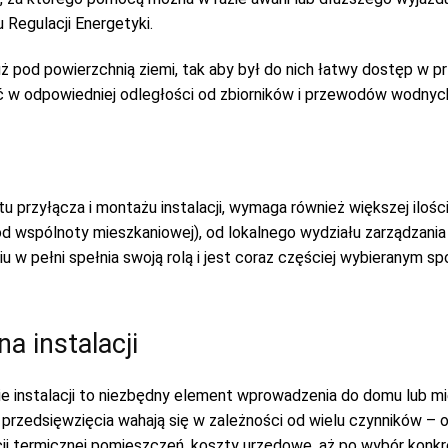
 Regulacji Energetyki.
ż pod powierzchnią ziemi, tak aby był do nich łatwy dostęp w p
 w odpowiedniej odległości od zbiorników i przewodów wodnych 
przyłącza i montażu instalacji, wymaga również większej ilości 
 od wspólnoty mieszkaniowej), od lokalnego wydziału zarządzan
u w pełni spełnia swoją rolą i jest coraz częściej wybieranym s
a instalacji
 instalacji to niezbędny element wprowadzenia do domu lub mie
przedsięwzięcia wahają się w zależności od wielu czynników – o
acji termicznej pomieszczeń, koszty urzędowe, aż po wybór konk