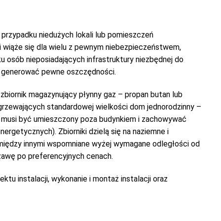
w przypadku niedużych lokali lub pomieszczeń
 wiąże się dla wielu z pewnym niebezpieczeństwem,
u osób nieposiadających infrastruktury niezbędnej do
et generować pewne oszczędności.
w zbiornik magazynujący płynny gaz – propan butan lub
 ogrzewających standardowej wielkości dom jednorodzinny –
om musi być umieszczony poza budynkiem i zachowywać
ergetycznych). Zbiorniki dzielą się na naziemne i
a (między innymi wspomniane wyżej wymagane odległości od
erżawę po preferencyjnych cenach.
u instalacji, wykonanie i montaż instalacji oraz