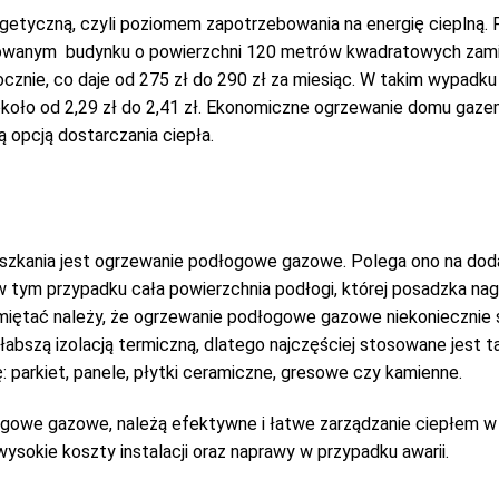
rgetyczną, czyli poziomem zapotrzebowania na energię cieplną. P
owanym budynku o powierzchni 120 metrów kwadratowych zam
znie, co daje od 275 zł do 290 zł za miesiąc. W takim wypadku
koło od 2,29 zł do 2,41 zł. Ekonomiczne ogrzewanie domu gaz
ą opcją dostarczania ciepła.
eszkania jest ogrzewanie podłogowe gazowe. Polega ono na dod
w tym przypadku cała powierzchnia podłogi, której posadzka na
ętać należy, że ogrzewanie podłogowe gazowe niekoniecznie sp
słabszą izolacją termiczną, dlatego najczęściej stosowane jes
: parkiet, panele, płytki ceramiczne, gresowe czy kamienne.
łogowe gazowe, należą efektywne i łatwe zarządzanie ciepłem 
ysokie koszty instalacji oraz naprawy w przypadku awarii.