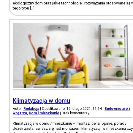
ekologiczny dom oraz jakie technologie i rozwiązania stosowane są 
tego typu […]
Klimatyzacja w domu
Autor:
Redakcja
| Opublikowano: 16 lutego 2021, 11:14
|
Budownictwo i
wnętrza
,
Dom i mieszkanie
|
Brak komentarzy
Klimatyzacja w domu / mieszkaniu – montaż, cena, opinie, porady
Jeżeli zastanawiasz się nad montażem klimatyzacji w mieszkaniu czy