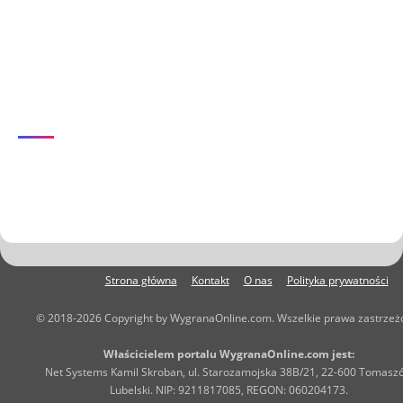
Strona główna
Kontakt
O nas
Polityka prywatności
© 2018-2026 Copyright by WygranaOnline.com. Wszelkie prawa zastrzeż
Właścicielem portalu WygranaOnline.com jest:
Net Systems Kamil Skroban, ul. Starozamojska 38B/21, 22-600 Tomasz
Lubelski. NIP: 9211817085, REGON: 060204173.