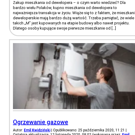
Zakup mieszkania od dewelopera – o czym warto wiedzieć? Dla
bardzo wielu Polaków, kupno mieszkania od dewelopera to
najważniejsza transakcja w życiu. Wiąże się to z faktem, że mieszkan
deweloperskie mają bardzo dużą wartość. Trzeba pamiętać, że wiele
takich „M” jest kupowanych na etapie budowy albo nawet projektu.
Dlatego osoby kupujące swoje pierwsze mieszkanie od […]
Ogrzewanie gazowe
Autor:
Emil Kwidziński
| Opublikowano: 25 października 2020, 11:21 |
Ostatnia aktualizacja: 12 listopada 2020, 08:02 (wykonana przez:
Emil