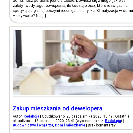
domu, nasz poradnik jest dla Ciebie. Dowiesz się z niego, jakie są
zalety i wady tego rozwiązania, ile kosztuje oraz, które rozwiązania
spotykają się z najlepszymi recenzjami na rynku. Klimatyzacja w domu
– czy warto? Na […]
Zakup mieszkania od dewelopera
Autor:
Redakcja
| Opublikowano: 25 października 2020, 15:49 | Ostatnia
aktualizacja: 16 listopada 2020, 23:41 (wykonana przez:
Redakcja
)
|
Budownictwo i wnętrza
,
Dom i mieszkanie
|
Brak komentarzy