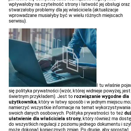
wpływałoby na czytelność strony i łatwość jej obsługi oraz
stwarzałoby problemy dla jej właściciela (aktualizacje
wprowadzane musiałyby być w wielu różnych miejscach
serwisu).
I tu właśnie poja
się polityka prywatności (wzór, której widnieje powyżej, jest 
świetnym przykładem). Jest to
rozwiązanie wygodne dla
użytkownika
, który w łatwy sposób i w jednym miejscu mo
namierzyć wszystkie informacje na temat wykorzystywania
swoich danych osobowych. Polityka prywatności to też
du
ułatwienie dla właściciela strony
, który również ma dost
do wszystkich regulacji z poziomu jednego dokumentu i sz
może dokonać koniecznych zmian. Po drugie, aby sprostać