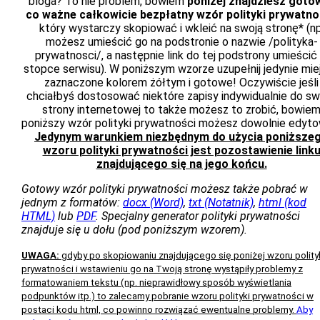
bloga? To nie problem, bowiem
poniżej znajdziesz gotow
co ważne całkowicie bezpłatny wzór polityki prywatno
który wystarczy skopiować i wkleić na swoją stronę* (np
możesz umieścić go na podstronie o nazwie /polityka-
prywatnosci/, a następnie link do tej podstrony umieścić
stopce serwisu). W poniższym wzorze uzupełnij jedynie mie
zaznaczone kolorem żółtym i gotowe! Oczywiście jeśli
chciałbyś dostosować niektóre zapisy indywidualnie do sw
strony internetowej to także możesz to zrobić, bowie
poniższy wzór polityki prywatności możesz dowolnie edyt
Jedynym warunkiem niezbędnym do użycia poniższe
wzoru polityki prywatności jest pozostawienie link
znajdującego się na jego końcu.
Gotowy wzór polityki prywatności możesz także pobrać w
jednym z formatów:
docx (Word)
,
txt (Notatnik)
,
html (kod
HTML)
lub
PDF
. Specjalny generator polityki prywatności
znajduje się u dołu (pod poniższym wzorem).
UWAGA:
gdyby po skopiowaniu znajdującego się poniżej wzoru polity
prywatności i wstawieniu go na Twoją stronę wystąpiły problemy z
formatowaniem tekstu (np. nieprawidłowy sposób wyświetlania
podpunktów itp.) to zalecamy pobranie wzoru polityki prywatności w
postaci kodu html, co powinno rozwiązać ewentualne problemy.
Aby