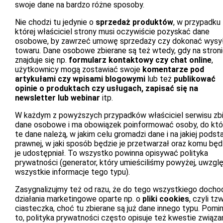
swoje dane na bardzo różne sposoby.
Nie chodzi tu jedynie o
sprzedaż produktów
, w przypadku
której właściciel strony musi oczywiście pozyskać dane
osobowe, by zawrzeć umowę sprzedaży czy dokonać wysył
towaru. Dane osobowe zbierane są też wtedy, gdy na stron
znajduje się np.
formularz kontaktowy czy chat online
,
użytkownicy mogą zostawiać swoje
komentarze pod
artykułami czy wpisami blogowymi
lub też
publikować
opinie o produktach czy usługach, zapisać się na
newsletter lub webinar
itp.
W każdym z powyższych przypadków właściciel serwisu zb
dane osobowe i ma obowiązek poinformować osoby, do któ
te dane należą, w jakim celu gromadzi dane i na jakiej podst
prawnej, w jaki sposób będzie je przetwarzał oraz komu będ
je udostępniał. To wszystko powinna opisywać polityka
prywatności (generator, który umieściliśmy powyżej, uwzgl
wszystkie informacje tego typu).
Zasygnalizujmy też od razu, że do tego wszystkiego docho
działania marketingowe oparte np. o
pliki cookies
, czyli tzw
ciasteczka, choć tu zbierane są już dane innego typu. Pom
to, polityka prywatności często opisuje też kwestie związa