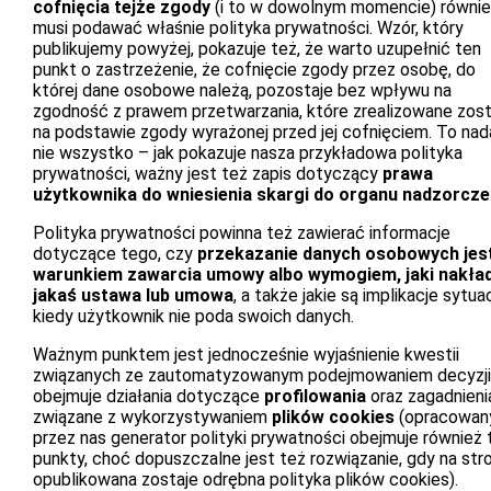
cofnięcia tejże zgody
(i to w dowolnym momencie) równi
musi podawać właśnie polityka prywatności. Wzór, który
publikujemy powyżej, pokazuje też, że warto uzupełnić ten
punkt o zastrzeżenie, że cofnięcie zgody przez osobę, do
której dane osobowe należą, pozostaje bez wpływu na
zgodność z prawem przetwarzania, które zrealizowane zos
na podstawie zgody wyrażonej przed jej cofnięciem. To nad
nie wszystko – jak pokazuje nasza przykładowa polityka
prywatności, ważny jest też zapis dotyczący
prawa
użytkownika do wniesienia skargi do organu nadzorcz
Polityka prywatności powinna też zawierać informacje
dotyczące tego, czy
przekazanie danych osobowych jes
warunkiem zawarcia umowy albo wymogiem, jaki nakła
jakaś ustawa lub umowa
, a także jakie są implikacje sytuac
kiedy użytkownik nie poda swoich danych.
Ważnym punktem jest jednocześnie wyjaśnienie kwestii
związanych ze zautomatyzowanym podejmowaniem decyzji
obejmuje działania dotyczące
profilowania
oraz zagadnieni
związane z wykorzystywaniem
plików cookies
(opracowan
przez nas generator polityki prywatności obejmuje również 
punkty, choć dopuszczalne jest też rozwiązanie, gdy na str
opublikowana zostaje odrębna polityka plików cookies).