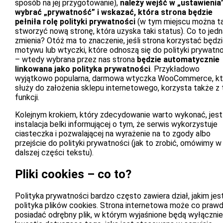
sposób na jej przygotowanie),
należy wejść w „ustawienia”
wybrać „prywatność” i wskazać, która strona będzie
pełniła rolę polityki prywatności
(w tym miejscu można t
stworzyć nową stronę, która uzyska taki status). Co to jed
zmienia? Otóż ma to znaczenie, jeśli strona korzystać będzi
motywu lub wtyczki, które odnoszą się do polityki prywatn
– wtedy wybrana przez nas strona
będzie automatycznie
linkowana jako polityka prywatności
. Przykładowo
wyjątkowo popularna, darmowa wtyczka WooCommerce, kt
służy do założenia sklepu internetowego, korzysta także z 
funkcji.
Kolejnym krokiem, który zdecydowanie warto wykonać, jest
instalacja belki informującej o tym, że serwis wykorzystuje
ciasteczka i pozwalającej na wyrażenie na to zgody albo
przejście do polityki prywatności (jak to zrobić, omówimy w
dalszej części tekstu).
Pliki cookies – co to?
Polityka prywatności bardzo często zawiera dział, jakim jes
polityka plików cookies. Strona internetowa może co praw
posiadać odrębny plik, w którym wyjaśnione będą wyłącznie