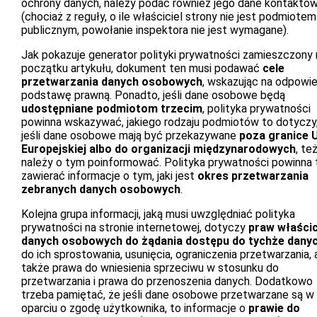
ochrony danych, należy podać również jego dane kontakto
(chociaż z reguły, o ile właściciel strony nie jest podmiotem
publicznym, powołanie inspektora nie jest wymagane).
Jak pokazuje generator polityki prywatności zamieszczony 
początku artykułu, dokument ten musi podawać
cele
przetwarzania danych osobowych
, wskazując na odpowie
podstawę prawną. Ponadto, jeśli dane osobowe będą
udostępniane podmiotom trzecim
, polityka prywatności
powinna wskazywać, jakiego rodzaju podmiotów to dotyczy,
jeśli dane osobowe mają być przekazywane
poza granice U
Europejskiej albo do organizacji międzynarodowych
, te
należy o tym poinformować. Polityka prywatności powinna 
zawierać informacje o tym, jaki jest
okres przetwarzania
zebranych danych osobowych
.
Kolejna grupa informacji, jaką musi uwzględniać polityka
prywatności na stronie internetowej, dotyczy
praw właścici
danych osobowych do żądania dostępu do tychże dany
do ich sprostowania, usunięcia, ograniczenia przetwarzania, 
także prawa do wniesienia sprzeciwu w stosunku do
przetwarzania i prawa do przenoszenia danych. Dodatkowo
trzeba pamiętać, że jeśli dane osobowe przetwarzane są w
oparciu o zgodę użytkownika, to informacje o
prawie do