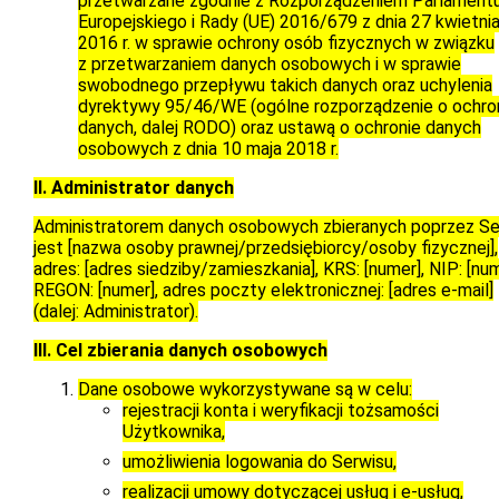
przetwarzane zgodnie z Rozporządzeniem Parlament
Europejskiego i Rady (UE) 2016/679 z dnia 27 kwietni
2016 r. w sprawie ochrony osób fizycznych w związku
z przetwarzaniem danych osobowych i w sprawie
swobodnego przepływu takich danych oraz uchylenia
dyrektywy 95/46/WE (ogólne rozporządzenie o ochro
danych, dalej RODO) oraz ustawą o ochronie danych
osobowych z dnia 10 maja 2018 r.
II. Administrator danych
Administratorem danych osobowych zbieranych poprzez Se
jest
[nazwa osoby prawnej/przedsiębiorcy/osoby fizycznej]
,
adres:
[adres siedziby/zamieszkania]
, KRS:
[numer]
, NIP:
[nu
REGON:
[numer]
, adres poczty elektronicznej:
[adres e-mail]
(dalej: Administrator).
III. Cel zbierania danych osobowych
Dane osobowe wykorzystywane są w celu:
rejestracji konta i weryfikacji tożsamości
Użytkownika,
umożliwienia logowania do Serwisu,
realizacji umowy dotyczącej usług i e-usług,