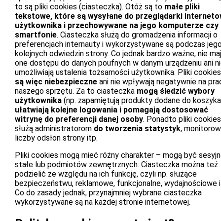
to są pliki cookies (ciasteczka). Otóż są to
małe pliki
tekstowe, które są wysyłane do przeglądarki interneto
użytkownika i przechowywane na jego komputerze czy
smartfonie
. Ciasteczka służą do gromadzenia informacji o
preferencjach internauty i wykorzystywane są podczas jeg
kolejnych odwiedzin strony. Co jednak bardzo ważne, nie ma
one dostępu do danych poufnych w danym urządzeniu ani n
umożliwiają ustalenia tożsamości użytkownika. Pliki cookie
są więc niebezpieczne
ani nie wpływają negatywnie na pra
naszego sprzętu. Za to ciasteczka
mogą śledzić wybory
użytkownika
(np. zapamiętują produkty dodane do koszyka
ułatwiają kolejne logowania i pomagają dostosować
witrynę do preferencji danej osoby
. Ponadto pliki cookies
służą administratorom
do tworzenia statystyk
, monitorow
liczby odsłon strony itp.
Pliki cookies mogą mieć różny charakter – mogą być sesyjn
stałe lub podmiotów zewnętrznych. Ciasteczka można też
podzielić ze względu na ich funkcję, czyli np. służące
bezpieczeństwu, reklamowe, funkcjonalne, wydajnościowe i
Co do zasady jednak, przynajmniej wybrane ciasteczka
wykorzystywane są na każdej stronie internetowej.