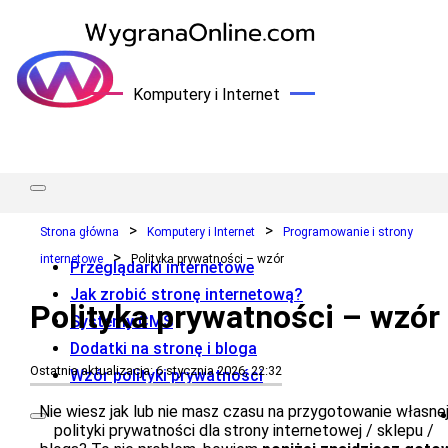
Komputery i Internet
Strona główna
Komputery i Internet
Programowanie i strony
internetowe
Polityka prywatności – wzór
Przeglądarki internetowe
Jak zrobić stronę internetową?
Polityka prywatności – wzór
Systemy CMS
Dodatki na stronę i bloga
Ostatnia aktualizacja: 6 stycznia 2026, 22:32
Wzór polityki prywatności
Nie wiesz jak lub nie masz czasu na przygotowanie własne
polityki prywatności dla strony internetowej / sklepu /