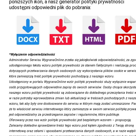
poniższych ikon, a nasz generator polityki prywatności
udostępni odpowiedni plik do pobrania:
*Wyłączenie odpowiedzialności
Administrator Serwisu WygranaOnline zrzeka się jakiejkolwiek odpowiedzialności, za zg
udostępnionego tekstu wzoru polityki prywatności ze stanem faktycznym i realizacją pro
dotyczących przetwarzania danych osobowych czy wykorzystania plików cookie w serwis
które zamieszczą treść polityki prywatności pochodzącą z naszego wzoru.
Udostępniony w portalu WygranaOnline wzór polityki prywatności służy wyłącznie wspar
osób przygotowujących odpowiednie zapisy do swoich serwisów. Osoby chcące skorzysta
naszego wzoru polityki prywatności są zobowiązane do dokładnego przeczytania treści 
w razie potrzeby wprowadzenia zmian lub aktualizacji w treściach pochodzących z nasz
wzoru, tak aby były one dostosowane do serwisu w którym mają zostać umieszczone. Pam
że to właściciel serwisu internetowego który zamieszcza w swoim serwisie politykę pryw
jest odpowiedzialny za przestrzeganie zapisów i regulaminów, które publikuje.
Oferowany przez nas wzór polityki prywatności jest bezpłatnym wzorem – propozycją.
Zalecamy dokładne sprawdzenie treści tego wzoru pod kątem zgodności z Twoją stroną
internetową oraz celami i sposobami przetwarzania danych osobowych, a w razie wątpl