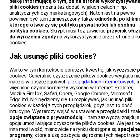
belkę informującą o tym, że na stronie wykorzystywane
pliki cookies
(można też dodać, w jakich celach – np.
analitycznych czy marketingowych). Natomiast na pewno
powinien być tam zamieszczony także
odnośnik, po klikni
którego otworzy się polityka prywatności lub osobna
polityka cookies
. Skrypt musi też zawierać
przycisk służ
do wyrażenia zgody
na wykorzystywanie przez stronę pli
cookies.
Jak usunąć pliki cookies?
Warto w tym kontekście poruszyć kwestię, jak wyczyścić pl
cookies. Generalnie czyszczenie plików cookies wygląda ni
inaczej w poszczególnych
przeglądarkach internetowych
, a
więc inne czynności należy wykonać w Internet Explorer,
Mozilla Firefox, Safari, Opera, Google Chrome, Microsoft
Edge itd. Nie będziemy się tu rozpisywać, jak usunąć pliki
cookies w każdej z tych przeglądarek, gdyż jest to dość
intuicyjne. Wystarczy wejść w ustawienia przeglądarki i zna
opcje związane z prywatnością
– tam zazwyczaj znajduje 
opcja umożliwiająca czyszczenie plików cookies. Ale jest t
inna możliwość, mianowicie na rynku dostępne są
specjalne
programy
, które służą pozbyciu się rozmaitych niepotrzeb