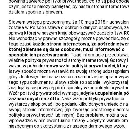
powinna zawierać polityka prywatności, co to są pliki cookie
czym jeszcze należy pamiętać, by nasza strona internetow
działała zgodnie z prawem.
Słowem wstępu przypomnijmy, że 10 maja 2018 r. uchwalon
została w Polsce ustawa o ochronie danych osobowych, za
sprawą której w naszym kraju obowiązywać zaczęło tzw.
R
Nie wchodząc w prawne szczegóły, można powiedzieć, że 
tego czasu
każda strona internetowa, za pośrednictwe
której zbierane są dane osobowe, musi informować o
sposobie ich przetwarzania
. Takie informacje przedstawi
właśnie polityka prywatności strony internetowej. Gotowy i
ważne w pełni
darmowy wzór polityki prywatności
, który
łatwy sposób można wstawić na swoją stronę udostępniam
góry. Jeśli więc nie masz czasu na samodzielne opracowyw
tego typu dokumentu, ułatw sobie to zadanie i wykorzystaj
znajdujący się powyżej profesjonalny wzór polityki prywatno
Wzór polityki prywatności wymaga jedynie
uzupełnienia pó
zaznaczonych na żółto
. Nasz wzór polityki prywatności
wystarczy skopiować i po podaniu kilku danych umieścić na
swojej stronie internetowej (np. tworząc podstronę o adres
polityka-prywatnosci/ lub innym). Bez problemu można też
wprowadzić w nim ewentualne zmiany. Jedynym warunkiem
niezbędnym do skorzystania z naszego darmowego wzoru