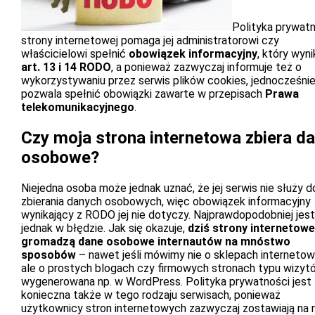
Polityka prywat
strony internetowej pomaga jej administratorowi czy
właścicielowi spełnić
obowiązek informacyjny
, który wyni
art. 13 i 14 RODO
, a ponieważ zazwyczaj informuje też o
wykorzystywaniu przez serwis plików cookies, jednocześni
pozwala spełnić obowiązki zawarte w przepisach
Prawa
telekomunikacyjnego
.
Czy moja strona internetowa zbiera d
osobowe?
Niejedna osoba może jednak uznać, że jej serwis nie służy d
zbierania danych osobowych, więc obowiązek informacyjny
wynikający z RODO jej nie dotyczy. Najprawdopodobniej jest
jednak w błędzie. Jak się okazuje,
dziś strony internetowe
gromadzą dane osobowe internautów na mnóstwo
sposobów
– nawet jeśli mówimy nie o sklepach internetow
ale o prostych blogach czy firmowych stronach typu wizy
wygenerowana np. w WordPress. Polityka prywatności jest
konieczna także w tego rodzaju serwisach, ponieważ
użytkownicy stron internetowych zazwyczaj zostawiają na 