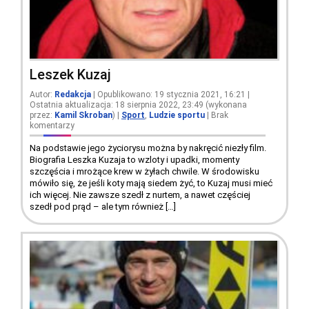
Leszek Kuzaj
Autor:
Redakcja
| Opublikowano: 19 stycznia 2021, 16:21 |
Ostatnia aktualizacja: 18 sierpnia 2022, 23:49 (wykonana
przez:
Kamil Skroban
)
|
Sport
,
Ludzie sportu
|
Brak
komentarzy
Na podstawie jego życiorysu można by nakręcić niezły film.
Biografia Leszka Kuzaja to wzloty i upadki, momenty
szczęścia i mrożące krew w żyłach chwile. W środowisku
mówiło się, że jeśli koty mają siedem żyć, to Kuzaj musi mieć
ich więcej. Nie zawsze szedł z nurtem, a nawet częściej
szedł pod prąd – ale tym również […]