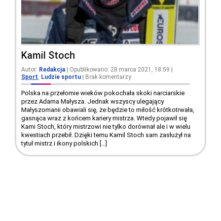
Kamil Stoch
Autor:
Redakcja
| Opublikowano: 28 marca 2021, 18:59
|
Sport
,
Ludzie sportu
|
Brak komentarzy
Polska na przełomie wieków pokochała skoki narciarskie
przez Adama Małysza. Jednak wszyscy ulegający
Małyszomanii obawiali się, że będzie to miłość krótkotrwała,
gasnąca wraz z końcem kariery mistrza. Wtedy pojawił się
Kami Stoch, który mistrzowi nie tylko dorównał ale i w wielu
kwestiach przebił. Dzięki temu Kamil Stoch sam zasłużył na
tytuł mistrz i ikony polskich […]