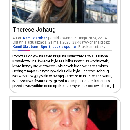
Therese Johaug
Autor:
Kamil Skroban
| Opublikowano: 21 maja 2023, 22:34 |
Ostatnia aktualizacja: 21 maja 2023, 23:40 (wykonana przez:
Kamil Skroban
)
|
Sport
,
Ludzie sportu
|
Brak komentarzy
Podczas gdy w naszym kraju na świeczniku była Justyna
Kowalczyk, na świecie było też kilka innych zawodniczek,
które liczyły się w stawce kobiecych biegów narciarskich.
Jedną z największych rywalek Polki była Therese Johaug.
Norweżka wygrywała w swojej karierze m.in. Puchar Świata,
Mistrzostwa świata czy Igrzyska Olimpijskie. Jej kariera to
przede wszystkim seria spektakularnych sukcesów, choć […]