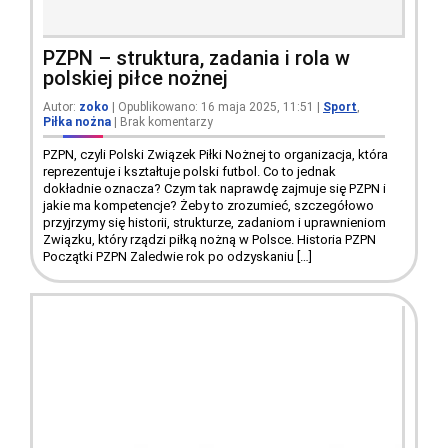
PZPN – struktura, zadania i rola w
polskiej piłce nożnej
Autor:
zoko
| Opublikowano: 16 maja 2025, 11:51
|
Sport
,
Piłka nożna
|
Brak komentarzy
PZPN, czyli Polski Związek Piłki Nożnej to organizacja, która
reprezentuje i kształtuje polski futbol. Co to jednak
dokładnie oznacza? Czym tak naprawdę zajmuje się PZPN i
jakie ma kompetencje? Żeby to zrozumieć, szczegółowo
przyjrzymy się historii, strukturze, zadaniom i uprawnieniom
Związku, który rządzi piłką nożną w Polsce. Historia PZPN
Początki PZPN Zaledwie rok po odzyskaniu […]