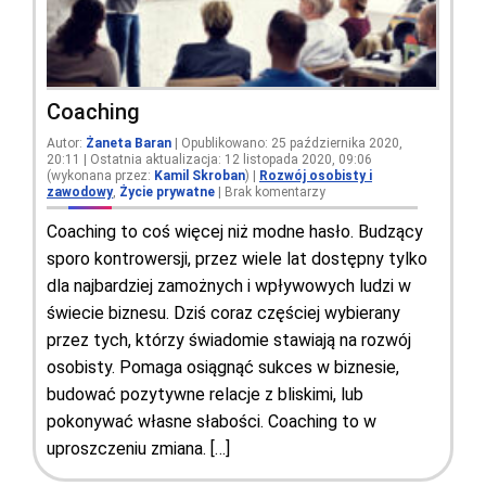
Coaching
Autor:
Żaneta Baran
| Opublikowano: 25 października 2020,
20:11 | Ostatnia aktualizacja: 12 listopada 2020, 09:06
(wykonana przez:
Kamil Skroban
)
|
Rozwój osobisty i
zawodowy
,
Życie prywatne
|
Brak komentarzy
Coaching to coś więcej niż modne hasło. Budzący
sporo kontrowersji, przez wiele lat dostępny tylko
dla najbardziej zamożnych i wpływowych ludzi w
świecie biznesu. Dziś coraz częściej wybierany
przez tych, którzy świadomie stawiają na rozwój
osobisty. Pomaga osiągnąć sukces w biznesie,
budować pozytywne relacje z bliskimi, lub
pokonywać własne słabości. Coaching to w
uproszczeniu zmiana. […]