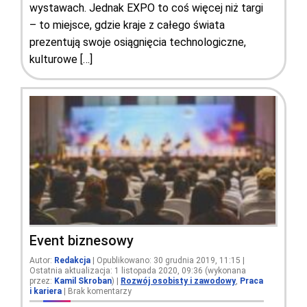
wystawach. Jednak EXPO to coś więcej niż targi
– to miejsce, gdzie kraje z całego świata
prezentują swoje osiągnięcia technologiczne,
kulturowe […]
Event biznesowy
Autor:
Redakcja
| Opublikowano: 30 grudnia 2019, 11:15 |
Ostatnia aktualizacja: 1 listopada 2020, 09:36 (wykonana
przez:
Kamil Skroban
)
|
Rozwój osobisty i zawodowy
,
Praca
i kariera
|
Brak komentarzy