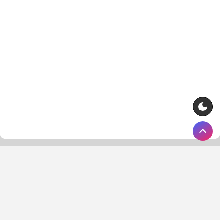
Strona główna
Kontakt
O nas
Polityka prywatności
© 2018-2026 Copyright by WygranaOnline.com. Wszelkie prawa
zastrzeżone.
Właścicielem portalu WygranaOnline.com jest: