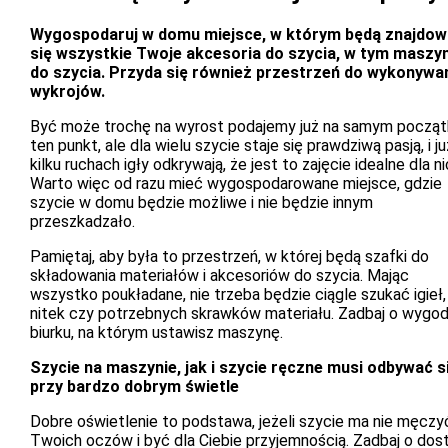
Wygospodaruj w domu miejsce, w którym będą znajdow
się wszystkie Twoje akcesoria do szycia, w tym maszy
do szycia. Przyda się również przestrzeń do wykonywa
wykrojów.
Być może trochę na wyrost podajemy już na samym począt
ten punkt, ale dla wielu szycie staje się prawdziwą pasją, i j
kilku ruchach igły odkrywają, że jest to zajęcie idealne dla ni
Warto więc od razu mieć wygospodarowane miejsce, gdzie
szycie w domu będzie możliwe i nie będzie innym
przeszkadzało.
Pamiętaj, aby była to przestrzeń, w której będą szafki do
składowania materiałów i akcesoriów do szycia. Mając
wszystko poukładane, nie trzeba będzie ciągle szukać igieł,
nitek czy potrzebnych skrawków materiału. Zadbaj o wygo
biurku, na którym ustawisz maszynę.
Szycie na maszynie, jak i szycie ręczne musi odbywać s
przy bardzo dobrym świetle
Dobre oświetlenie to podstawa, jeżeli szycie ma nie męczy
Twoich oczów i być dla Ciebie przyjemnością. Zadbaj o dos