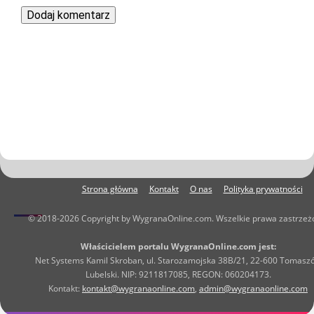
Strona główna
Kontakt
O nas
Polityka prywatności
© 2018-2026 Copyright by WygranaOnline.com. Wszelkie prawa zastrzeż
Właścicielem portalu WygranaOnline.com jest:
Net Systems Kamil Skroban, ul. Starozamojska 38B/21, 22-600 Tomasz
Lubelski. NIP: 9211817085, REGON: 060204173.
Kontakt:
kontakt@wygranaonline.com
,
admin@wygranaonline.com