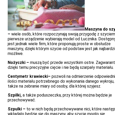
Maszyna do szy
–
wiele osób, które rozpoczynają swoją przygodę z szyciem
pierwsze urządzenie wybierają model od Łucznika. Dostępn
jest jednak wiele firm, które proponują proste w obsłudze
maszyny, dzięki którym szycie od podstaw jest jak najbardzi
możliwe.
Nożyczki –
muszą być przede wszystkim ostre. Zagwarant
dzięki temu precyzyjne cięcie i nie będą szarpały materiału.
Centymetr krawiecki–
pozwoli na odmierzenie odpowiedni
ilości materiału potrzebnego do wykonania danego wykroju,
także na zebranie miary od osoby, dla której szyjesz.
Szpilki,
a także poduszeczka, przy której można będzie je
przechowywać.
Szpulki –
to w nich będą przechowywane nici, które następ
wkładało będzie się do maszyny, aby szycie mogło się