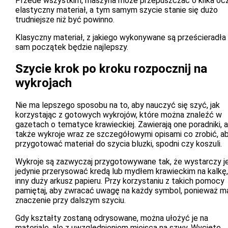
Przede wszystkim, maszyna może przepuszczać o kilka oc
elastyczny materiał, a tym samym szycie stanie się dużo
trudniejsze niż być powinno.
Klasyczny materiał, z jakiego wykonywane są prześcieradła
sam początek będzie najlepszy.
Szycie krok po kroku rozpocznij na
wykrojach
Nie ma lepszego sposobu na to, aby nauczyć się szyć, jak
korzystając z gotowych wykrojów, które można znaleźć w
gazetach o tematyce krawieckiej. Zawierają one poradniki, a
także wykroje wraz ze szczegółowymi opisami co zrobić, a
przygotować materiał do szycia bluzki, spodni czy koszuli.
Wykroje są zazwyczaj przygotowywane tak, że wystarczy j
jedynie przerysować kredą lub mydłem krawieckim na kalkę,
inny duży arkusz papieru. Przy korzystaniu z takich pomocy
pamiętaj, aby zwracać uwagę na każdy symbol, ponieważ m
znaczenie przy dalszym szyciu.
Gdy kształty zostaną odrysowane, można ułożyć je na
materiale, ale z uwzględnieniem miejsca na szwy. Wycięte