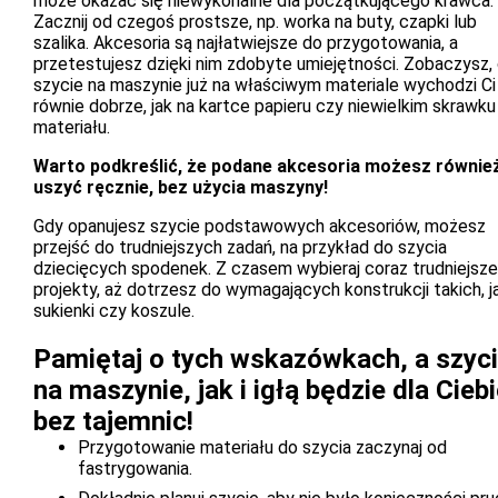
może okazać się niewykonalne dla początkującego krawca.
Zacznij od czegoś prostsze, np. worka na buty, czapki lub
szalika. Akcesoria są najłatwiejsze do przygotowania, a
przetestujesz dzięki nim zdobyte umiejętności. Zobaczysz,
szycie na maszynie już na właściwym materiale wychodzi Ci
równie dobrze, jak na kartce papieru czy niewielkim skrawku
materiału.
Warto podkreślić, że podane akcesoria możesz równie
uszyć ręcznie, bez użycia maszyny!
Gdy opanujesz szycie podstawowych akcesoriów, możesz
przejść do trudniejszych zadań, na przykład do szycia
dziecięcych spodenek. Z czasem wybieraj coraz trudniejsze
projekty, aż dotrzesz do wymagających konstrukcji takich, j
sukienki czy koszule.
Pamiętaj o tych wskazówkach, a szyc
na maszynie, jak i igłą będzie dla Cieb
bez tajemnic!
Przygotowanie materiału do szycia zaczynaj od
fastrygowania.