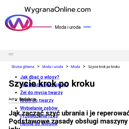
Moda i uroda
Strona główna
Moda i uroda
Moda
Szycie krok po kroku
Jak dbać o włosy?
Szycie krok po kroku
Jak dbać o paznokcie?
Żel do mycia twarzy
Autor:
Redakcja
Krem do twarzy
Wybielanie zębów
Jak zacząć szyć ubrania i je reperowa
Przedłużanie rzęs
Podstawowe zasady obsługi maszyny 
Henna do włosów