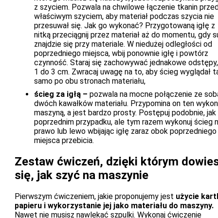
z szyciem. Pozwala na chwilowe łączenie tkanin prze
właściwym szyciem, aby materiał podczas szycia nie
przesuwał się. Jak go wykonać? Przygotowaną igłę z
nitką przeciągnij przez materiał aż do momentu, gdy s
znajdzie się przy materiale. W niedużej odległości od
poprzedniego miejsca, wbij ponownie igłę i powtórz
czynność. Staraj się zachowywać jednakowe odstępy,
1 do 3 cm. Zwracaj uwagę na to, aby ścieg wyglądał t
samo po obu stronach materiału,
ścieg za igłą –
pozwala na mocne połączenie ze sob
dwóch kawałków materiału. Przypomina on ten wyko
maszyną, a jest bardzo prosty. Postępuj podobnie, jak
poprzednim przypadku, ale tym razem wykonuj ścieg 
prawo lub lewo wbijając igłę zaraz obok poprzedniego
miejsca przebicia.
Zestaw ćwiczeń, dzięki którym dowie
się, jak szyć na maszynie
Pierwszym ćwiczeniem, jakie proponujemy jest
użycie kart
papieru i wykorzystanie jej jako materiału do maszyny.
Nawet nie musisz nawlekać szpulki. Wykonaj ćwiczenie