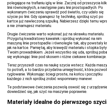
polegające na trafianiu igłą w linie. Zacznij od przeszycia kil
linii równoległych, a następnie paru linii prostopadłych. Po
wykonanym ćwiczeniu sprawdź pod światło, czy udało się
szycie po linii. Gdy opanujesz tę technikę, spróbuj szyć po
kartce już nawleczoną szpulką. Nabierzesz dzięki temu wpr
a nie zmarnujesz materiału.
Drugie ćwiczenie warto wykonać już na skrawku materiału.
Przygotuj kwadratowy kawałek i spróbuj wykonać na nim
maszyną linie prostopadłe i równoległe tak, aby powstały kr
jak na kartce. Pamiętaj, aby krawędź materiału i stopka były
Twoim prowadnikiem. Jeżeli wszystko się uda, spróbuj pob
się wykonując linie pod skosem i różne ciekawe kombinacje.
Teraz przyszedł czas na naukę szycia wstecz. Każda masz
to potrafi, a to bardzo przydatna umiejętność, która pozwol
ryglowanie. Wykonując ściegi proste, na końcu i początku
każdego z nich spróbuj zrobić wspomniany manewr.
Te podstawowe ćwiczenia pozwolą oswoić się z urządzenie
dowiedzieć się, jak szyć na maszynie poprawnie.
Materiały idealne do pierwszego szyci