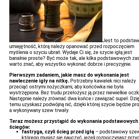
Jest to podsta
umiejętność, którą należy opanować przed rozpoczęciem
myślenia o szyciu ubrań. Wydaje Ci się, że szycie igłą jest
banalnie proste? Być może tak, ale kilka podstawowych za
warto znać, aby wszystko wykonać dobrze i precyzyjnie.
Pierwszym zadaniem, jakie masz do wykonania jest
nawleczenie igły na nitkę.
Potrzebny kawałek nici należy
przeciąć ostrymi nożyczkami, aby końcówka nie była
wystrzępiona. Bez trudu przełożysz ją przez niewielkie oczk
Następnie należy zrównać dwa końce i zawiązać supeł. Dzię
temu uzyskasz podwójną nić, dzięki której szycie będzie pro
a wykonywany szew trwały.
Teraz możesz przystąpić do wykonania podstawowych
ściegów:
fastryga, czyli ścieg przed igłą
– podstawowy szew
którego musisz się nauczyć, jeżeli rozpoczynasz prz