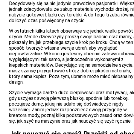
Decydowały się na nie jedynie prawdziwe pasjonatki. Więks
jednak zdecydowała, że zakup materiału wychodzi drożej, ni
nabycie gotowej bluzki czy torebki. A do tego trzeba równi
doliczyć czas poświęcony na szycie.
W ostatnich kilku latach obserwuje się jednak wielki powrót
szycia. Młode dziewczyny proszą swoje babcie oraz mamy,
pokazały im, jak przebiega szycie krok po kroku. Chcą w ten
sposób tworzyć własne wersje ubrań, aby wyglądać
niepowtarzalnie. W końcu jesteśmy obecnie zalewani ubrani
wyglądającymi tak samo, a jednocześnie wykonanymi z
kiepskich materiałów. Decydując się na samodzielne szycie,
masz szansę przygotować strój z dobrej jakości materiału,
który sama kupisz. Poza tym, ubranie może mieć niebanalny
design.
Szycie wymaga bardzo dużo cierpliwości oraz motywacji, al
gdy uszyjesz swoją pierwszą bluzkę, spodnie lub torebkę,
poczujesz dumę, jakiej nie udało się doświadczyć nigdy
wcześniej. Zanim jednak rozpoczniesz swoją przygodę w
kreatora mody, poznaj kilka podstawowych zasad oraz dow
się, jak szyć na maszynie oraz jak nauczyć się szyć ręcznie.
Jak nauczyć się szyć? Przejdź od chęc