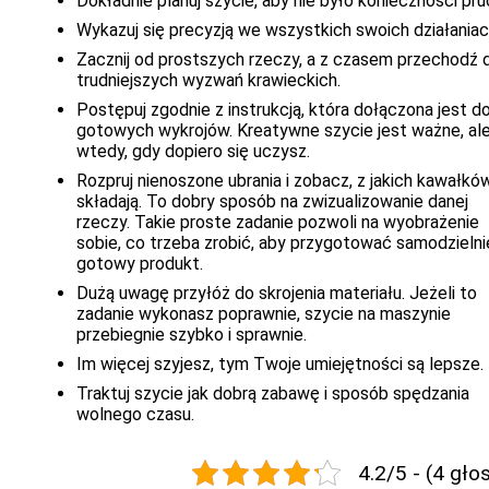
Dokładnie planuj szycie, aby nie było konieczności pruc
Wykazuj się precyzją we wszystkich swoich działaniac
Zacznij od prostszych rzeczy, a z czasem przechodź 
trudniejszych wyzwań krawieckich.
Postępuj zgodnie z instrukcją, która dołączona jest d
gotowych wykrojów. Kreatywne szycie jest ważne, ale
wtedy, gdy dopiero się uczysz.
Rozpruj nienoszone ubrania i zobacz, z jakich kawałków
składają. To dobry sposób na zwizualizowanie danej
rzeczy. Takie proste zadanie pozwoli na wyobrażenie
sobie, co trzeba zrobić, aby przygotować samodzielni
gotowy produkt.
Dużą uwagę przyłóż do skrojenia materiału. Jeżeli to
zadanie wykonasz poprawnie, szycie na maszynie
przebiegnie szybko i sprawnie.
Im więcej szyjesz, tym Twoje umiejętności są lepsze.
Traktuj szycie jak dobrą zabawę i sposób spędzania
wolnego czasu.
4.2/5 - (4 gło