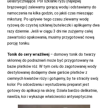
uelastyczniające. Pół szklanki ryżu (najlepiej
brązowego) zalewamy gorącą wodą i odstawiamy do
namoczenia na kilka godzin, co jakiś czas mieszając
miksturę. Po upływie tego czasu zlewamy wodę
ryżową do czystej szklanej buteleczki i aplikujemy dwa
razy dziennie. Jeśli w ciągu 3 dni nie zużyjemy całej
zawartości opakowania, musimy przygotować nową
porcję toniku.
Tonik do cery wrażliwej
– domowy tonik do twarzy
skłonnej do podrażnień może być przygotowany na
bazie płatków róż. W tym celu do zagotowanej wody
destylowanej dodajemy dwie garście płatków z
ciemnych kwiatów róży i gotujemy, by te straciły swój
kolor. Po odcedzeniu i wystudzeniu preparat jest
gotowy do aplikacji na skórę. Działa bardzo delikatnie,
nawilża, koi i wykazuje właściwości antyseptyczne.