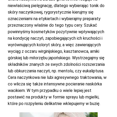
niewłaściwą pielęgnację, dlatego wybierając tonik do
skóry naczynkowej, rygorystycznie kierujmy się
oznaczeniami na etykietach i wybierajmy preparaty
przeznaczony właśnie do tego typu cery. Szukać
powinnyśmy kosmetyków pozytywnie wpływających
na kondycję naczyń, zapobiegających ich kruchości i
wyrównujących koloryt skóry, a więc zawierających
wyciąg z oczaru wirginijskiego, kasztanowca, arniki
górskiej lub miłorzębu japońskiego. Wystrzegajmy się
składników znanych ze swych zdolności rozszerzania
lub obkurczania naczyń, np. mentolu, czy eukaliptusa.
Cera naczynkowa nie lubi agresywnego traktowania, w
co wlicza się także intensywne pocieranie naskórka
wacikiem. W tym przypadku o wiele lepiej jest
postawić na produkty w formie sprayu lub mgiełki,
które po rozpyleniu delikatnie wklepujemy w buzię.