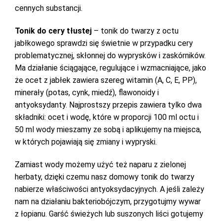
cennych substancji.
Tonik do cery tłustej
– tonik do twarzy z octu
jabłkowego sprawdzi się świetnie w przypadku cery
problematycznej, skłonnej do wyprysków i zaskórników.
Ma działanie ściągające, regulujące i wzmacniające, jako
że ocet z jabłek zawiera szereg witamin (A, C, E, PP),
minerały (potas, cynk, miedź), flawonoidy i
antyoksydanty. Najprostszy przepis zawiera tylko dwa
składniki: ocet i wodę, które w proporcji 100 ml octu i
50 ml wody mieszamy ze sobą i aplikujemy na miejsca,
w których pojawiają się zmiany i wypryski.
Zamiast wody możemy użyć też naparu z zielonej
herbaty, dzięki czemu nasz domowy tonik do twarzy
nabierze właściwości antyoksydacyjnych. A jeśli zależy
nam na działaniu bakteriobójczym, przygotujmy wywar
z łopianu. Garść świeżych lub suszonych liści gotujemy