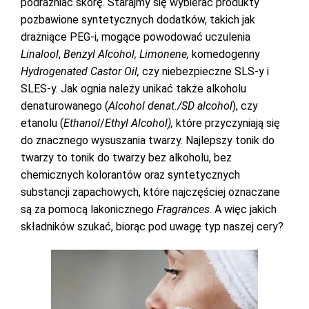
podrażniać skórę. Starajmy się wybierać produkty
pozbawione syntetycznych dodatków, takich jak
drażniące PEG-i, mogące powodować uczulenia
Linalool
,
Benzyl Alcohol, Limonene,
komedogenny
Hydrogenated Castor Oil,
czy niebezpieczne SLS-y i
SLES-y. Jak ognia należy unikać także alkoholu
denaturowanego (
Alcohol denat./SD alcohol
), czy
etanolu
(
Ethanol
/
Ethyl
Alcohol),
które przyczyniają się
do znacznego wysuszania twarzy. Najlepszy tonik do
twarzy to tonik do twarzy bez alkoholu, bez
chemicznych kolorantów oraz syntetycznych
substancji zapachowych, które najczęściej oznaczane
są za pomocą lakonicznego
Fragrances
. A więc jakich
składników szukać, biorąc pod uwagę typ naszej cery?