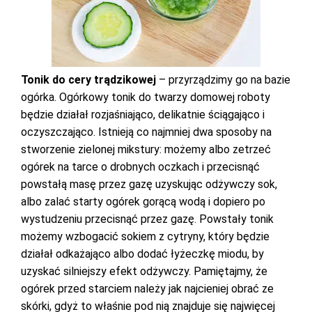
Tonik do cery trądzikowej
– przyrządzimy go na bazie
ogórka. Ogórkowy tonik do twarzy domowej roboty
będzie działał rozjaśniająco, delikatnie ściągająco i
oczyszczająco. Istnieją co najmniej dwa sposoby na
stworzenie zielonej mikstury: możemy albo zetrzeć
ogórek na tarce o drobnych oczkach i przecisnąć
powstałą masę przez gazę uzyskując odżywczy sok,
albo zalać starty ogórek gorącą wodą i dopiero po
wystudzeniu przecisnąć przez gazę. Powstały tonik
możemy wzbogacić sokiem z cytryny, który będzie
działał odkażająco albo dodać łyżeczkę miodu, by
uzyskać silniejszy efekt odżywczy. Pamiętajmy, że
ogórek przed starciem należy jak najcieniej obrać ze
skórki, gdyż to właśnie pod nią znajduje się najwięcej