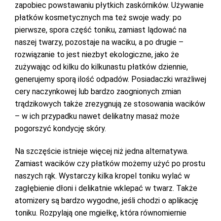
zapobiec powstawaniu płytkich zaskórników. Używanie
płatków kosmetycznych ma też swoje wady: po
pierwsze, spora część toniku, zamiast lądować na
naszej twarzy, pozostaje na waciku, a po drugie –
rozwiązanie to jest niezbyt ekologiczne, jako że
zużywając od kilku do kilkunastu płatków dziennie,
generujemy sporą ilość odpadów. Posiadaczki wrażliwej
cery naczynkowej lub bardzo zaognionych zmian
trądzikowych także zrezygnują ze stosowania wacików
– w ich przypadku nawet delikatny masaż może
pogorszyć kondycję skóry.
Na szczęście istnieje więcej niż jedna alternatywa.
Zamiast wacików czy płatków możemy użyć po prostu
naszych rąk. Wystarczy kilka kropel toniku wylać w
zagłębienie dłoni i delikatnie wklepać w twarz. Także
atomizery są bardzo wygodne, jeśli chodzi o aplikację
toniku. Rozpylają one mgiełkę, która równomiernie