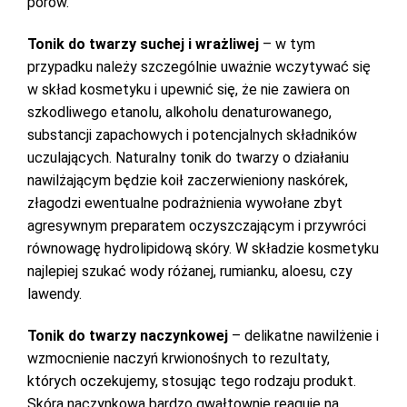
porów.
Tonik do twarzy suchej i wrażliwej
– w tym
przypadku należy szczególnie uważnie wczytywać się
w skład kosmetyku i upewnić się, że nie zawiera on
szkodliwego etanolu, alkoholu denaturowanego,
substancji zapachowych i potencjalnych składników
uczulających. Naturalny tonik do twarzy o działaniu
nawilżającym będzie koił zaczerwieniony naskórek,
złagodzi ewentualne podrażnienia wywołane zbyt
agresywnym preparatem oczyszczającym i przywróci
równowagę hydrolipidową skóry. W składzie kosmetyku
najlepiej szukać wody różanej, rumianku, aloesu, czy
lawendy.
Tonik do twarzy naczynkowej
– delikatne nawilżenie i
wzmocnienie naczyń krwionośnych to rezultaty,
których oczekujemy, stosując tego rodzaju produkt.
Skóra naczynkowa bardzo gwałtownie reaguje na