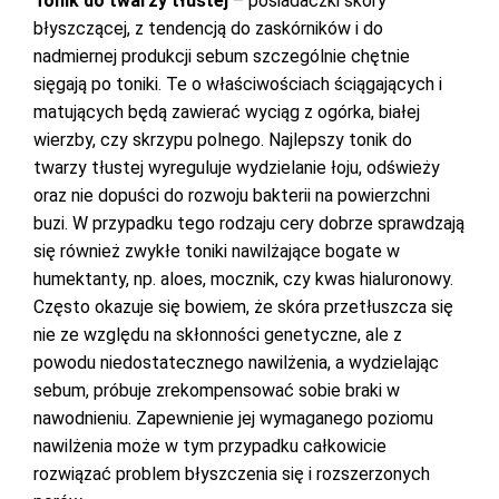
Tonik do twarzy tłustej
– posiadaczki skóry
błyszczącej, z tendencją do zaskórników i do
nadmiernej produkcji sebum szczególnie chętnie
sięgają po toniki. Te o właściwościach ściągających i
matujących będą zawierać wyciąg z ogórka, białej
wierzby, czy skrzypu polnego. Najlepszy tonik do
twarzy tłustej wyreguluje wydzielanie łoju, odświeży
oraz nie dopuści do rozwoju bakterii na powierzchni
buzi. W przypadku tego rodzaju cery dobrze sprawdzają
się również zwykłe toniki nawilżające bogate w
humektanty, np. aloes, mocznik, czy kwas hialuronowy.
Często okazuje się bowiem, że skóra przetłuszcza się
nie ze względu na skłonności genetyczne, ale z
powodu niedostatecznego nawilżenia, a wydzielając
sebum, próbuje zrekompensować sobie braki w
nawodnieniu. Zapewnienie jej wymaganego poziomu
nawilżenia może w tym przypadku całkowicie
rozwiązać problem błyszczenia się i rozszerzonych