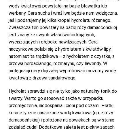
wody kwiatowej powstałej na bazie bławatka lub
werbeny. Cera sucha i wrażliwa będzie nam wdzięczna,
jeśli podarujemy jej kilka kropel hydrolatu różanego.
Zwłaszcza ten powstały na bazie róży damasceńskiej
jest znany ze swych właściwości kojących,
wyciszających i głęboko nawilżających. Cera
naczynkowa polubi się z hydrolatem z kwiatów lipy,
natomiast ta trądzikowa – z hydrolatem z czystka, z
drzewa herbacianego, rozmarynu, czy lawendy. W
pielęgnacji cery dojrzałej wypróbować możemy wodę
kwiatową z drzewa sandałowego.
Hydrolat sprawdzi się nie tylko jako naturalny tonik do
twarzy. Warto go stosować także w przypadku
przemęczenia, niedospania i cieni pod oczami. Płatki
kosmetyczne nasączone wodą kwiatową (np. z róży
damasceńskiej) i położone na powiekach są w stanie
zdziałać cuda! Dodatkową zaletą jest piękny zapach