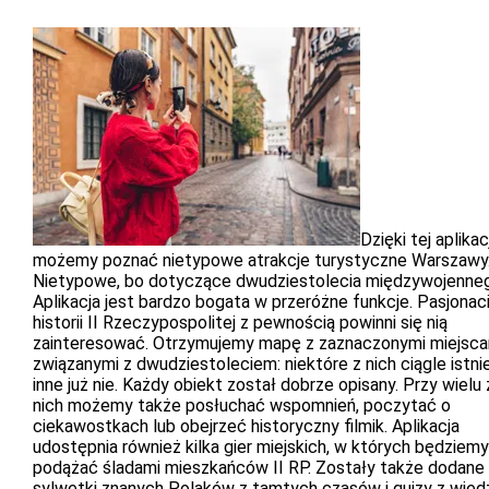
Dzięki tej aplikacj
możemy poznać nietypowe atrakcje turystyczne Warszawy
Nietypowe, bo dotyczące dwudziestolecia międzywojenne
Aplikacja jest bardzo bogata w przeróżne funkcje. Pasjonac
historii II Rzeczypospolitej z pewnością powinni się nią
zainteresować. Otrzymujemy mapę z zaznaczonymi miejsca
związanymi z dwudziestoleciem: niektóre z nich ciągle istnie
inne już nie. Każdy obiekt został dobrze opisany. Przy wielu 
nich możemy także posłuchać wspomnień, poczytać o
ciekawostkach lub obejrzeć historyczny filmik. Aplikacja
udostępnia również kilka gier miejskich, w których będziemy
podążać śladami mieszkańców II RP. Zostały także dodane
sylwetki znanych Polaków z tamtych czasów i quizy z wied