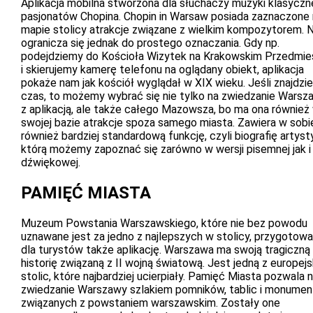
Aplikacja mobilna stworzona dla słuchaczy muzyki klasyczne
pasjonatów Chopina. Chopin in Warsaw posiada zaznaczone
mapie stolicy atrakcje związane z wielkim kompozytorem. N
ogranicza się jednak do prostego oznaczania. Gdy np.
podejdziemy do Kościoła Wizytek na Krakowskim Przedmie
i skierujemy kamerę telefonu na oglądany obiekt, aplikacja
pokaże nam jak kościół wyglądał w XIX wieku. Jeśli znajdzi
czas, to możemy wybrać się nie tylko na zwiedzanie Warsz
z aplikacją, ale także całego Mazowsza, bo ma ona również
swojej bazie atrakcje spoza samego miasta. Zawiera w sobi
również bardziej standardową funkcję, czyli biografię artysty
którą możemy zapoznać się zarówno w wersji pisemnej jak i
dźwiękowej.
PAMIĘĆ MIASTA
Muzeum Powstania Warszawskiego, które nie bez powodu
uznawane jest za jedno z najlepszych w stolicy, przygotowa
dla turystów także aplikację. Warszawa ma swoją tragiczną
historię związaną z II wojną światową. Jest jedną z europejs
stolic, które najbardziej ucierpiały. Pamięć Miasta pozwala 
zwiedzanie Warszawy szlakiem pomników, tablic i monume
związanych z powstaniem warszawskim. Zostały one