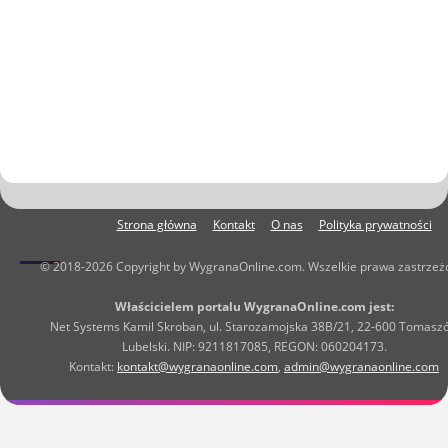
Strona główna
Kontakt
O nas
Polityka prywatności
© 2018-2026 Copyright by WygranaOnline.com. Wszelkie prawa zastrzeż
Właścicielem portalu WygranaOnline.com jest:
Net Systems Kamil Skroban, ul. Starozamojska 38B/21, 22-600 Tomasz
Lubelski. NIP: 9211817085, REGON: 060204173.
Kontakt:
kontakt@wygranaonline.com
,
admin@wygranaonline.com