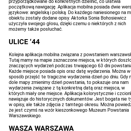
przyporządkowane do konkretnych dzielnic, co ułatwia
początkową nawigację. Aplikacja mobilna posiada dwie wers
językowe: angielską i polską. Do każdego naniesionego na 
obiektu zostały dodane opisy. Aktorka Sonia Bohosiewicz
użyczyła swojego głosu, dzięki czemu o niektórych z nich
możemy także posłuchać.
ULICE ‘44
Kolejna aplikacja mobilna związana z powstaniem warszaws
Tutaj mamy na mapie zaznaczone miejsca, w których doszł
znaczących wydarzeń podczas trwającego 63 dni powstani
Każde miejsce posiada opis oraz datę wydarzenia. Można w
sposób przejść te tragiczne wydarzenia dzień po dniu. Gdy 
dole mapy zmienimy dzień powstania, to pokazuje ona nam
wydarzenia związane z tą konkretną datą oraz miejsca, w
których miały one miejsce. Aplikacja kolorystycznie i czcio
nawiązuje do historycznych dokumentów. Jest bogata nie t
w opisy, ale także zdjęcia z tamtego okresu. Można powied
że jest czymś na wzór kieszonkowego Muzeum Powstania
Warszawskiego.
WASZA WARSZAWA