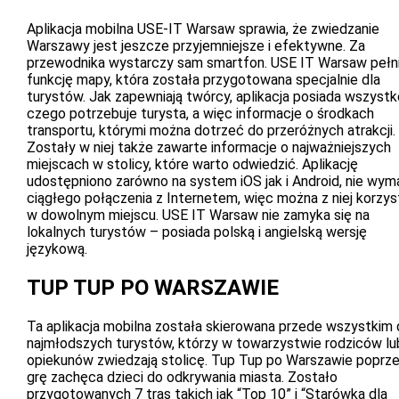
Aplikacja mobilna USE-IT Warsaw sprawia, że zwiedzanie
Warszawy jest jeszcze przyjemniejsze i efektywne. Za
przewodnika wystarczy sam smartfon. USE IT Warsaw pełn
funkcję mapy, która została przygotowana specjalnie dla
turystów. Jak zapewniają twórcy, aplikacja posiada wszystk
czego potrzebuje turysta, a więc informacje o środkach
transportu, którymi można dotrzeć do przeróżnych atrakcji.
Zostały w niej także zawarte informacje o najważniejszych
miejscach w stolicy, które warto odwiedzić. Aplikację
udostępniono zarówno na system iOS jak i Android, nie wym
ciągłego połączenia z Internetem, więc można z niej korzy
w dowolnym miejscu. USE IT Warsaw nie zamyka się na
lokalnych turystów – posiada polską i angielską wersję
językową.
TUP TUP PO WARSZAWIE
Ta aplikacja mobilna została skierowana przede wszystkim
najmłodszych turystów, którzy w towarzystwie rodziców lu
opiekunów zwiedzają stolicę. Tup Tup po Warszawie poprz
grę zachęca dzieci do odkrywania miasta. Zostało
przygotowanych 7 tras takich jak “Top 10” i “Starówka dla