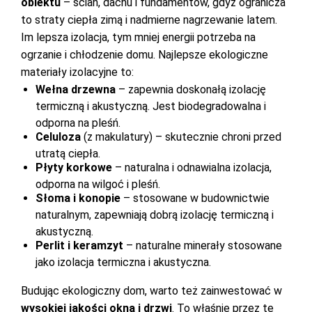
obiektu
– ścian, dachu i fundamentów, gdyż ogranicza
to straty ciepła zimą i nadmierne nagrzewanie latem.
Im lepsza izolacja, tym mniej energii potrzeba na
ogrzanie i chłodzenie domu. Najlepsze ekologiczne
materiały izolacyjne to:
Wełna drzewna
– zapewnia doskonałą izolację
termiczną i akustyczną. Jest biodegradowalna i
odporna na pleśń.
Celuloza
(z makulatury) – skutecznie chroni przed
utratą ciepła.
Płyty korkowe
– naturalna i odnawialna izolacja,
odporna na wilgoć i pleśń.
Słoma i konopie
– stosowane w budownictwie
naturalnym, zapewniają dobrą izolację termiczną i
akustyczną.
Perlit i keramzyt
– naturalne minerały stosowane
jako izolacja termiczna i akustyczna.
Budując ekologiczny dom, warto też zainwestować w
wysokiej jakości okna i drzwi
. To właśnie przez te