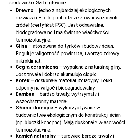
środowisko. Są to głównie:
Drewno
– jedno z najbardziej ekologicznych
rozwiązań – o ile pochodzi ze zrównoważonych
źródeł (certyfikat FSC). Jest odnawialne,
biodegradowalne i ma świetne właściwości
termoizolacyjne.
Glina
– stosowana do tynków i budowy ścian.
Reguluje wilgotność powietrza, tworząc zdrowy
mikroklimat.
Cegła ceramiczna
– wypalana z naturalnej gliny.
Jest trwała i dobrze akumuluje ciepło.
Korek
– doskonały materiał izolacyjny. Lekki,
odporny na wilgoć i biodegradowalny.
Bambus –
bardzo trwały, wytrzymały i
wszechstronny materiał.
Słoma i konopie
– wykorzystywane w
budownictwie ekologicznym do konstrukcji ścian
(np. bloczki konopne). Mają doskonałe właściwości
termoizolacyjne.
Kamień naturalny
– surowiec bardzo trwały i