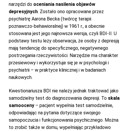
narzędzi do
oceniania nasilenia objawów
depresyjnych
. Zostało ono opracowane przez
psychiatrę Aarona Becka (twórcę terapii
poznawczo‑behawioralnej) w 1961 r., a obecnie
stosowana jest jego najnowsza wersja, czyli BDI-II. U
podstawy testu leży obserwacja, że osoby z depresją
mają tendencję do specyficznego, negatywnego
postrzegania rzeczywistości. Narzędzie ma charakter
przesiewowy i wykorzystuje się je w psychologii i
psychiatrii – w praktyce klinicznej i w badaniach
naukowych.
Kwestionariusza BDI nie należy jednak traktować jako
samodzielny test do diagnozowania depresji. To
skala
samooceny
– pacjent wypełnia test samodzielnie,
odpowiadając na pytania dotyczące swojego
samopoczucia i funkcjonowania psychicznego. Można
to zrobić także w domu, wypełniając przykładowo