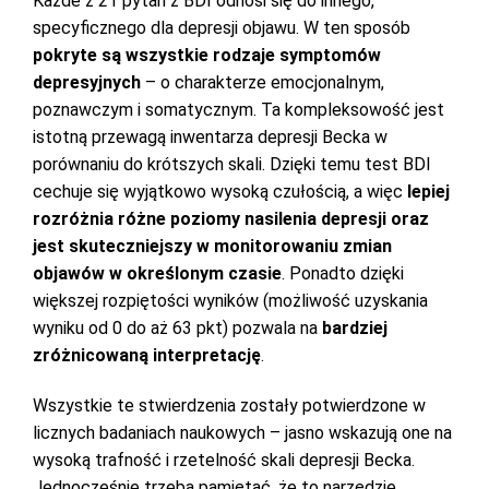
Każde z 21 pytań z BDI odnosi się do innego,
specyficznego dla depresji objawu. W ten sposób
pokryte są wszystkie rodzaje symptomów
depresyjnych
– o charakterze emocjonalnym,
poznawczym i somatycznym. Ta kompleksowość jest
istotną przewagą inwentarza depresji Becka w
porównaniu do krótszych skali. Dzięki temu test BDI
cechuje się wyjątkowo wysoką czułością, a więc
lepiej
rozróżnia różne poziomy nasilenia depresji oraz
jest skuteczniejszy w monitorowaniu zmian
objawów w określonym czasie
. Ponadto dzięki
większej rozpiętości wyników (możliwość uzyskania
wyniku od 0 do aż 63 pkt) pozwala na
bardziej
zróżnicowaną interpretację
.
Wszystkie te stwierdzenia zostały potwierdzone w
licznych badaniach naukowych – jasno wskazują one na
wysoką trafność i rzetelność skali depresji Becka.
Jednocześnie trzeba pamiętać, że to narzędzie