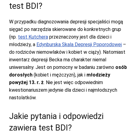
test BDI?
W przypadku diagnozowania depresji specjaliści mogą
sięgać po narzędzia skierowane do konkretnych grup
(np.
test Kutchera
przeznaczony jest dla dzieci i
młodzieży, a
Edynburska Skala Depresji Poporodowej
–
do rodziców niemowlaków i kobiet w ciąży). Natomiast
inwentarz depresji Becka ma charakter niemal
uniwersalny. Jest on pomocny w badaniu zarówno
osób
dorosłych
(kobiet i mężczyzn), jak i
młodzieży
powyżej 13. r. ż
. Nie jest więc odpowiednim
kwestionariuszem jedynie dla dzieci i najmłodszych
nastolatków.
Jakie pytania i odpowiedzi
zawiera test BDI?