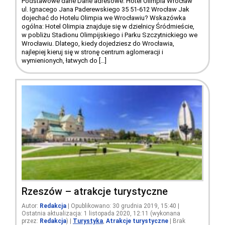
Podstawowe dane Dane adresowe: Hotel Olimpia Wrocław
ul. Ignacego Jana Paderewskiego 35 51-612 Wrocław Jak
dojechać do Hotelu Olimpia we Wrocławiu? Wskazówka
ogólna: Hotel Olimpia znajduje się w dzielnicy Śródmieście,
w pobliżu Stadionu Olimpijskiego i Parku Szczytnickiego we
Wrocławiu. Dlatego, kiedy dojedziesz do Wrocławia,
najlepiej kieruj się w stronę centrum aglomeracji i
wymienionych, łatwych do […]
Rzeszów – atrakcje turystyczne
Autor:
Redakcja
| Opublikowano: 30 grudnia 2019, 15:40 |
Ostatnia aktualizacja: 1 listopada 2020, 12:11 (wykonana
przez:
Redakcja
)
|
Turystyka
,
Atrakcje turystyczne
|
Brak