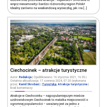
wręcz niesamowity i bardzo różnorodny region Polski!
Idealny zarówno na weekendową wycieczkę, jak i na […]
Ciechocinek – atrakcje turystyczne
Autor:
Redakcja
| Opublikowano: 16 stycznia 2021, 16:35 |
Ostatnia aktualizacja: 17 czerwca 2024, 07:20 (wykonana
przez:
Kamil Skroban
)
|
Turystyka
,
Atrakcje turystyczne
|
Brak komentarzy
Atrakcje w Ciechocinku – najpopularniejszym mieście
uzdrowiskowym Ciechocinek to malutka miejscowość o
ogromnej popularności – uważany jest za jedno z