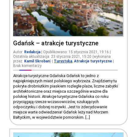
Gdańsk – atrakcje turystyczne
Autor:
Redakcja
| Opublikowano: 15 stycznia 2021, 19:16 |
Ostatnia aktualizacja: 23 stycznia 2021, 15:20 (wykonana
przez:
Kamil Skroban
)
|
Turystyka
,
Atrakcje turystyczne
|
Brak komentarzy
Atrakcje turystyczne Gdańska Gdańsk to jedno z
najpiękniejszych miast polskiego wybrzeża. Znajdziemy tu
pokryte drobniutkim piaskiem rozległe plaże, liczne zabytki
architektoniczne oraz miejsca szczególnie ważne dla
polskiej historii. Atrakcje turystyczne Gdańska co roku
przyciągają rzesze wczasowiczów, szukających
odpoczynku i dobrej rozrywki. Jest to zdecydowanie
miejsce warte odwiedzenia! Gdańsk leży nad Morzem
Bałtyckim, w województwie pomorskim. […]