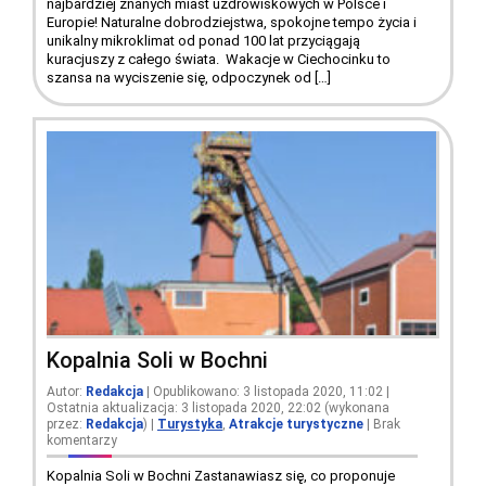
najbardziej znanych miast uzdrowiskowych w Polsce i
Europie! Naturalne dobrodziejstwa, spokojne tempo życia i
unikalny mikroklimat od ponad 100 lat przyciągają
kuracjuszy z całego świata. Wakacje w Ciechocinku to
szansa na wyciszenie się, odpoczynek od […]
Kopalnia Soli w Bochni
Autor:
Redakcja
| Opublikowano: 3 listopada 2020, 11:02 |
Ostatnia aktualizacja: 3 listopada 2020, 22:02 (wykonana
przez:
Redakcja
)
|
Turystyka
,
Atrakcje turystyczne
|
Brak
komentarzy
Kopalnia Soli w Bochni Zastanawiasz się, co proponuje