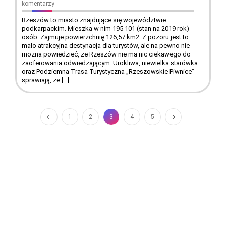
komentarzy
Rzeszów to miasto znajdujące się województwie
podkarpackim. Mieszka w nim 195 101 (stan na 2019 rok)
osób. Zajmuje powierzchnię 126,57 km2. Z pozoru jest to
mało atrakcyjna destynacja dla turystów, ale na pewno nie
można powiedzieć, że Rzeszów nie ma nic ciekawego do
zaoferowania odwiedzającym. Urokliwa, niewielka starówka
oraz Podziemna Trasa Turystyczna „Rzeszowskie Piwnice”
sprawiają, że […]
1
2
3
4
5