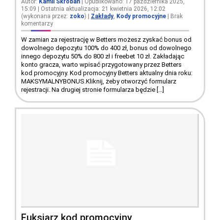
Autor:
Kamil Skroban
| Opublikowano: 17 października 2025,
15:09 | Ostatnia aktualizacja: 21 kwietnia 2026, 12:02
(wykonana przez:
zoko
)
|
Zakłady
,
Kody promocyjne
|
Brak
komentarzy
W zamian za rejestrację w Betters możesz zyskać bonus od
dowolnego depozytu 100% do 400 zł, bonus od dowolnego
innego depozytu 50% do 800 zł i freebet 10 zł. Zakładając
konto gracza, warto wpisać przygotowany przez Betters
kod promocyjny. Kod promocyjny Betters aktualny dnia roku:
MAKSYMALNYBONUS.Kliknij, żeby otworzyć formularz
rejestracji. Na drugiej stronie formularza będzie […]
Fuksiarz kod promocyjny