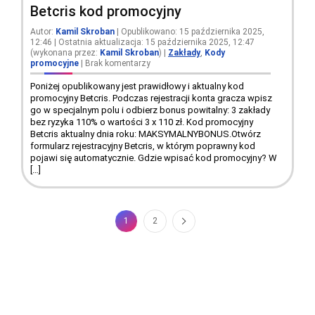
Betcris kod promocyjny
Autor:
Kamil Skroban
| Opublikowano: 15 października 2025,
12:46 | Ostatnia aktualizacja: 15 października 2025, 12:47
(wykonana przez:
Kamil Skroban
)
|
Zakłady
,
Kody
promocyjne
|
Brak komentarzy
Poniżej opublikowany jest prawidłowy i aktualny kod
promocyjny Betcris. Podczas rejestracji konta gracza wpisz
go w specjalnym polu i odbierz bonus powitalny: 3 zakłady
bez ryzyka 110% o wartości 3 x 110 zł. Kod promocyjny
Betcris aktualny dnia roku: MAKSYMALNYBONUS.Otwórz
formularz rejestracyjny Betcris, w którym poprawny kod
pojawi się automatycznie. Gdzie wpisać kod promocyjny? W
[…]
1
2