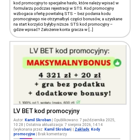
kod promocyjny to specjalne hasło, które należy wpisać w
formularzu podczas rejestracji w STS. Kod promocyjny
wzbogaca ofertę powitalną STS – bez podania kodu
promocyjnego nie otrzymałbyś części bonusów, a uzyskane
na start korzyści byłyby niższe. STS kod promocyjny –
gdzie wpisać? Założenie konta gracza w […]
LV BET kod promocyjny
Autor:
Kamil Skroban
| Opublikowano: 7 października 2025,
10:28 | Ostatnia aktualizacja: 7 sierpnia 2026, 14:14
(wykonana przez:
Kamil Skroban
)
|
Zakłady
,
Kody
promocyjne
|
Brak komentarzy