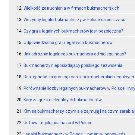
Wielkość zatrudnienia w firmach bukmacherskich
Wszyscy legalni bukmacherzy w Polsce na osi czasu
Czy gra u legalnych bukmacherów jest bezpieczna?
Odpowiedzialna gra u legalnych bukmacherów
Jak odróżnić legalnego bukmachera od nielegalnego?
Bukmacherzy nieposiadający polskiego zezwolenia
Dostępność za granicą marek bukmacherskich legalnych
Porównanie liczby legalnych bukmacherów w Polsce i inny
Kary za grę u nielegalnych bukmacherów
Kim są bukmacherzy, czym się zajmują i na czym zarabia
Ustawa regulująca hazard w Polsce
Legalni bukmacherzy w Polsce – pytania i odpowiedzi