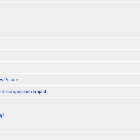
 w Polsce
ch europejskich krajach
ją?