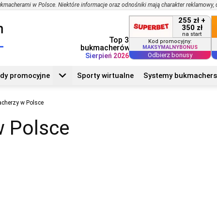
kmacherami w Polsce. Niektóre informacje oraz odnośniki mają charakter reklamowy, 
255 zł +
350 zł
na start
Top 3
Kod promocyjny:
bukmacherów:
MAKSYMALNYBONUS
Odbierz bonusy
Sierpień 2026
dy promocyjne
Sporty wirtualne
Systemy bukmachers
acherzy w Polsce
w Polsce