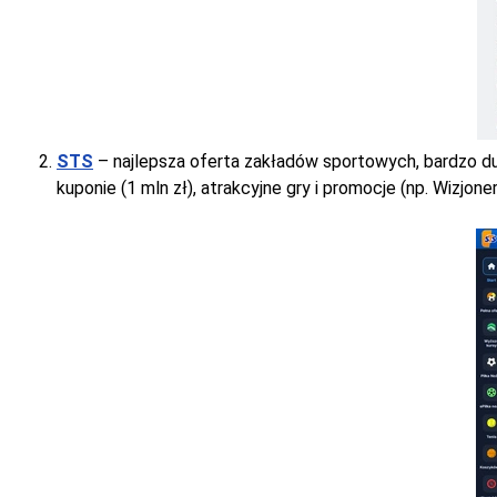
STS
– najlepsza oferta zakładów sportowych, bardzo duż
kuponie (1 mln zł), atrakcyjne gry i promocje (np. Wizjo