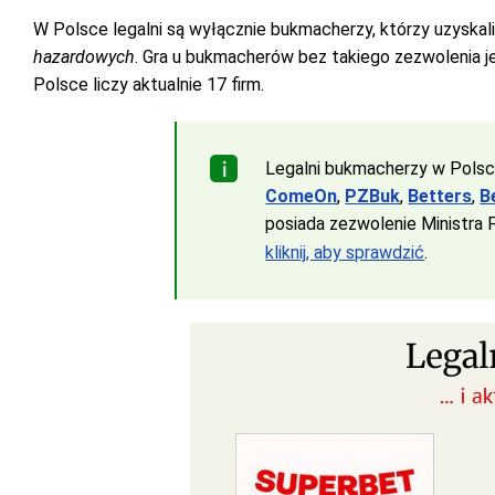
W Polsce legalni są wyłącznie bukmacherzy, którzy uzyskal
hazardowych
. Gra u bukmacherów bez takiego zezwolenia j
Polsce liczy aktualnie 17 firm.
Legalni bukmacherzy w Polsce 
ComeOn
,
PZBuk
,
Betters
,
B
posiada zezwolenie Ministra 
kliknij, aby sprawdzić
.