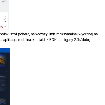
polski stół pokera, najwyższy limit maksymalnej wygranej na
etna aplikacja mobilna, kontakt z BOK dostępny 24h/dobę.