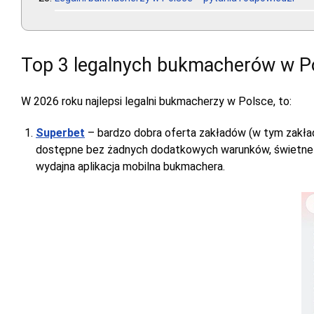
Top 3 legalnych bukmacherów w P
W 2026 roku najlepsi legalni bukmacherzy w Polsce, to:
Superbet
– bardzo dobra oferta zakładów (w tym zakłady 
dostępne bez żadnych dodatkowych warunków, świetne da
wydajna aplikacja mobilna bukmachera.