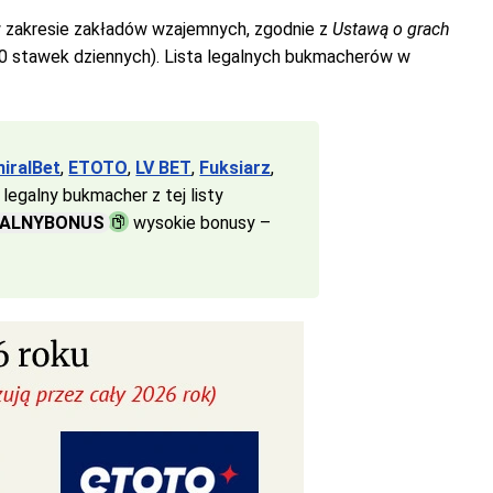
 w zakresie zakładów wzajemnych, zgodnie z
Ustawą o grach
120 stawek dziennych). Lista legalnych bukmacherów w
iralBet
,
ETOTO
,
LV BET
,
Fuksiarz
,
 legalny bukmacher z tej listy
ALNYBONUS
wysokie bonusy –