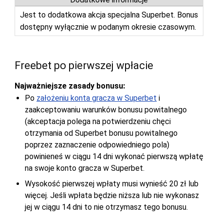
Jest to dodatkowa akcja specjalna Superbet. Bonus
dostępny wyłącznie w podanym okresie czasowym.
Freebet po pierwszej wpłacie
Najważniejsze zasady bonusu:
Po
założeniu konta gracza w Superbet
i
zaakceptowaniu warunków bonusu powitalnego
(akceptacja polega na potwierdzeniu chęci
otrzymania od Superbet bonusu powitalnego
poprzez zaznaczenie odpowiedniego pola)
powinieneś w ciągu 14 dni wykonać pierwszą wpłatę
na swoje konto gracza w Superbet.
Wysokość pierwszej wpłaty musi wynieść 20 zł lub
więcej. Jeśli wpłata będzie niższa lub nie wykonasz
jej w ciągu 14 dni to nie otrzymasz tego bonusu.