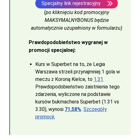
Specjalny link rejestracyjny
(po kliknięciu kod promocyjny
MAKSYMALNYBONUS będzie
automatycznie uzupełniony w formularzu)
Prawdopodobieństwo wygranej w
promocji specjalnej:
Kurs w Superbet na to, że Legia
Warszawa strzeli przynajmniej 1 gola w
meczu z Koroną Kielce, to
1.31
.
Prawdopodobieństwo zaistnienia tego
zdarzenia, wyliczone na podstawie
kursów bukmachera Superbet (1.31 vs
3.30), wynosi
71,58%
.
Szczegóły
promocji.