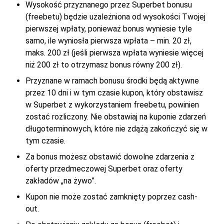
Wysokość przyznanego przez Superbet bonusu
(freebetu) będzie uzależniona od wysokości Twojej
pierwszej wpłaty, ponieważ bonus wyniesie tyle
samo, ile wyniosła pierwsza wpłata – min. 20 zł,
maks. 200 zł (jeśli pierwsza wpłata wyniesie więcej
niż 200 zł to otrzymasz bonus równy 200 zł).
Przyznane w ramach bonusu środki będą aktywne
przez 10 dni i w tym czasie kupon, który obstawisz
w Superbet z wykorzystaniem freebetu, powinien
zostać rozliczony. Nie obstawiaj na kuponie zdarzeń
długoterminowych, które nie zdążą zakończyć się w
tym czasie.
Za bonus możesz obstawić dowolne zdarzenia z
oferty przedmeczowej Superbet oraz oferty
zakładów „na żywo”.
Kupon nie może zostać zamknięty poprzez cash-
out.