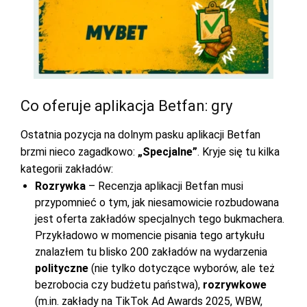
Co oferuje aplikacja Betfan: gry
Ostatnia pozycja na dolnym pasku aplikacji Betfan
brzmi nieco zagadkowo:
„Specjalne”
. Kryje się tu kilka
kategorii zakładów:
Rozrywka
– Recenzja aplikacji Betfan musi
przypomnieć o tym, jak niesamowicie rozbudowana
jest oferta zakładów specjalnych tego bukmachera.
Przykładowo w momencie pisania tego artykułu
znalazłem tu blisko 200 zakładów na wydarzenia
polityczne
(nie tylko dotyczące wyborów, ale też
bezrobocia czy budżetu państwa),
rozrywkowe
(m.in. zakłady na TikTok Ad Awards 2025, WBW,