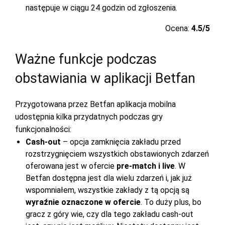
następuje w ciągu 24 godzin od zgłoszenia.
Ocena:
4.5/5
Ważne funkcje podczas
obstawiania w aplikacji Betfan
Przygotowana przez Betfan aplikacja mobilna
udostępnia kilka przydatnych podczas gry
funkcjonalności:
Cash-out
– opcja zamknięcia zakładu przed
rozstrzygnięciem wszystkich obstawionych zdarzeń
oferowana jest w ofercie
pre-match i live
. W
Betfan dostępna jest dla wielu zdarzeń i, jak już
wspomniałem, wszystkie zakłady z tą opcją są
wyraźnie oznaczone w ofercie
. To duży plus, bo
gracz z góry wie, czy dla tego zakładu cash-out