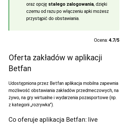
oraz opcję
stałego zalogowania
, dzięki
czemu od razu po włączeniu apki możesz
przystąpić do obstawiania.
Ocena:
4.7/5
Oferta zakładów w aplikacji
Betfan
Udostępniona przez Betfan aplikacja mobilna zapewnia
możliwość obstawiania zakładów przedmeczowych, na
żywo, na gry wirtualne i wydarzenia pozasportowe (np.
z kategorii „rozrywka”).
Co oferuje aplikacja Betfan: live