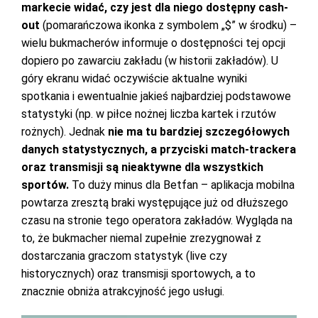
markecie widać, czy jest dla niego dostępny cash-
out
(pomarańczowa ikonka z symbolem „$” w środku) –
wielu bukmacherów informuje o dostępności tej opcji
dopiero po zawarciu zakładu (w historii zakładów). U
góry ekranu widać oczywiście aktualne wyniki
spotkania i ewentualnie jakieś najbardziej podstawowe
statystyki (np. w piłce nożnej liczba kartek i rzutów
rożnych). Jednak
nie ma tu bardziej szczegółowych
danych statystycznych, a przyciski match-trackera
oraz transmisji są nieaktywne dla wszystkich
sportów.
To duży minus dla Betfan – aplikacja mobilna
powtarza zresztą braki występujące już od dłuższego
czasu na stronie tego operatora zakładów. Wygląda na
to, że bukmacher niemal zupełnie zrezygnował z
dostarczania graczom statystyk (live czy
historycznych) oraz transmisji sportowych, a to
znacznie obniża atrakcyjność jego usługi.