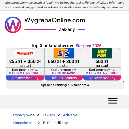
Współpracujemy wyłącznie z legalnymi bukmacherami w Polsce. Niektóre informacje
oraz odnośniki mają charakter reklamowy, dzięki czemu nasze materiały są darmowe.
Zakłady
Top 3 bukmacherów:
Sierpień 2026
255 zł + 350 zł
660 zł + 300 zł
600 zł
na start
na start
na start
Kod promocyjny:
Kod promocyjny:
Kod promocyjny:
MAKSYMALNYBONUS
PROMOCJAVIP
MAKSYMALNYBONUS
Odbierz bonusy
Odbierz bonusy
Odbierz bonusy
Sprawdź ranking bukmacherów
Strona główna
Zakłady
Aplikacje
bukmacherskie
Betfan aplikacja