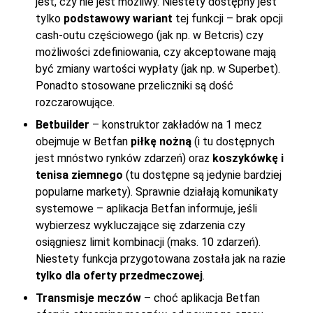
jest, czy nie jest możliwy. Niestety dostępny jest
tylko
podstawowy wariant
tej funkcji – brak opcji
cash-outu częściowego (jak np. w Betcris) czy
możliwości zdefiniowania, czy akceptowane mają
być zmiany wartości wypłaty (jak np. w Superbet).
Ponadto stosowane przeliczniki są dość
rozczarowujące.
Betbuilder
– konstruktor zakładów na 1 mecz
obejmuje w Betfan
piłkę nożną
(i tu dostępnych
jest mnóstwo rynków zdarzeń) oraz
koszykówkę i
tenisa ziemnego
(tu dostępne są jedynie bardziej
popularne markety). Sprawnie działają komunikaty
systemowe – aplikacja Betfan informuje, jeśli
wybierzesz wykluczające się zdarzenia czy
osiągniesz limit kombinacji (maks. 10 zdarzeń).
Niestety funkcja przygotowana została jak na razie
tylko dla oferty przedmeczowej
.
Transmisje meczów
– choć aplikacja Betfan