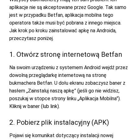
aplikacje nie są akceptowane przez Google. Tak samo
jest w przypadku Betfan, aplikacja mobilna tego
operatora także musi być pobrana z innego miejsca.
Jak krok po kroku zainstalować apkę na Androida,
przeczytasz poniżej.
1. Otwórz stronę internetową Betfan
Na swoim urządzeniu z systemem Android wejdź przez
dowolną przeglądarkę internetową na stronę
bukmachera Betfan. U dołu ekranu zobaczysz baner z
hasłem „Zainstaluj naszą apkę” (jeśli go nie widzisz,
poszukaj w stopce strony linku „Aplikacja Mobilna”).
Kliknij w baner (lub link).
2. Pobierz plik instalacyjny (APK)
Pojawi się komunikat dotyczący instalacji nowej