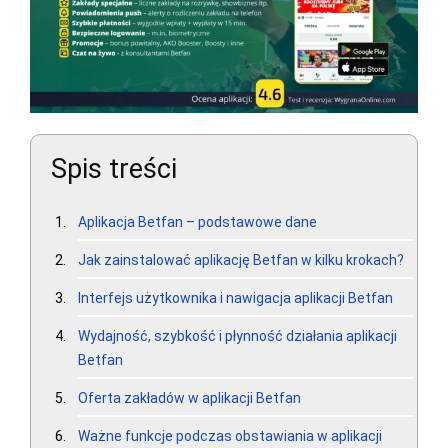
Spis treści
Aplikacja Betfan – podstawowe dane
Jak zainstalować aplikację Betfan w kilku krokach?
Interfejs użytkownika i nawigacja aplikacji Betfan
Wydajność, szybkość i płynność działania aplikacji
Betfan
Oferta zakładów w aplikacji Betfan
Ważne funkcje podczas obstawiania w aplikacji