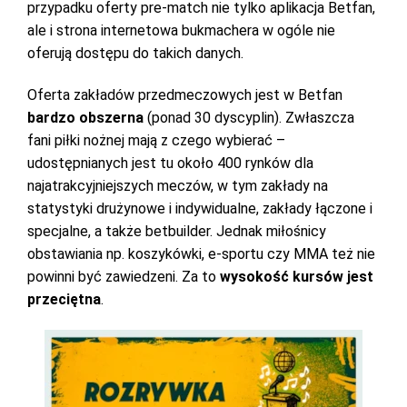
przypadku oferty pre-match nie tylko aplikacja Betfan,
ale i strona internetowa bukmachera w ogóle nie
oferują dostępu do takich danych.
Oferta zakładów przedmeczowych jest w Betfan
bardzo obszerna
(ponad 30 dyscyplin). Zwłaszcza
fani piłki nożnej mają z czego wybierać –
udostępnianych jest tu około 400 rynków dla
najatrakcyjniejszych meczów, w tym zakłady na
statystyki drużynowe i indywidualne, zakłady łączone i
specjalne, a także betbuilder. Jednak miłośnicy
obstawiania np. koszykówki, e-sportu czy MMA też nie
powinni być zawiedzeni. Za to
wysokość kursów jest
przeciętna
.