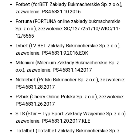
Forbet (forBET Zakłady Bukmacherskie Sp. z o.o.),
zezwolenie: PS4.6831.10.2016
Fortuna (FORTUNA online zakłady bukmacherskie
Sp. z o.o.), zezwolenie: SC/12/7251/10/WKC/11-
12/5565
Lvbet (LV BET Zakłady Bukmacherskie Sp. z o.o.),
zezwolenie: PS4.6831.9.2016.EQK
Milenium (Milenium Zakłady Bukmacherskie Sp. z
o.o.), zezwolenie: PS4.6831.14.2017
Noblebet (Polski Bukmacher Sp. z o.o.), zezwolenie:
PS4.6831.28.2017
Pzbuk (Cherry Online Polska Sp. z o.o.), zezwolenie:
PS4.6831.26.2017
STS (Star – Typ Sport Zakłady Wzajemne Sp. z o.o),
zezwolenie: PS4.6831.20.2017.KLE
Totalbet (Totalbet Zakłady Bukmacherskie Sp. z