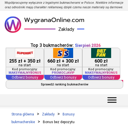
Współpracujemy wyłącznie z legalnymi bukmacherami w Polsce. Niektóre informacje
oraz odnośniki mają charakter reklamowy, dzięki czemu nasze materiały są darmowe.
Zakłady
Top 3 bukmacherów:
Sierpień 2026
255 zł + 350 zł
660 zł + 300 zł
600 zł
na start
na start
na start
Kod promocyjny:
Kod promocyjny:
Kod promocyjny:
MAKSYMALNYBONUS
PROMOCJAVIP
MAKSYMALNYBONUS
Odbierz bonusy
Odbierz bonusy
Odbierz bonusy
Sprawdź ranking bukmacherów
Strona główna
Zakłady
Bonusy
bukmacherskie
Bonus bez depozytu