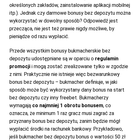
określonych zakładów, zainstalowanie aplikacji mobilnej
itp.). Jednak czy darmowe bonusy bez depozytu można
wykorzystać w dowolny sposób? Odpowiedź jest
przecząca, nie jest też prawie nigdy możliwe, by
pieniądze od razu wypłacić.
Przede wszystkim bonusy bukmacherskie bez
depozytu udostępniane są w oparciu o
regulamin
promocji
i mogą zostać zrealizowane tylko w zgodzie
z nimi. Praktycznie nie istnieje więc bezwarunkowy
bonus bez depozytu – bukmacher definiuje, w jaki
sposób może być wykorzystany dany bonus na start
bez depozytu czy inny freebet. Bukmacherzy
wymagają
co najmniej 1 obrotu bonusem
, co
oznacza, że minimum 1 raz gracz musi zagrać za
przyznany bonus bez depozytu, zanim będzie mógł
wypłacić środki na rachunek bankowy. Przykładowo,
jeśli bukmacher bez depozytu bonus o wartości 50 zł