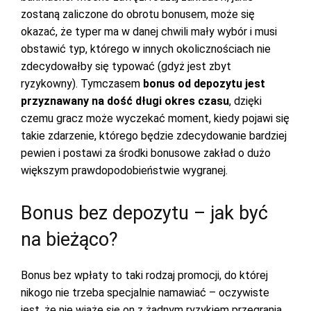
zostaną zaliczone do obrotu bonusem, może się
okazać, że typer ma w danej chwili mały wybór i musi
obstawić typ, którego w innych okolicznościach nie
zdecydowałby się typować (gdyż jest zbyt
ryzykowny). Tymczasem
bonus od depozytu jest
przyznawany na dość długi okres czasu
, dzięki
czemu gracz może wyczekać moment, kiedy pojawi się
takie zdarzenie, którego będzie zdecydowanie bardziej
pewien i postawi za środki bonusowe zakład o dużo
większym prawdopodobieństwie wygranej.
Bonus bez depozytu – jak być
na bieżąco?
Bonus bez wpłaty to taki rodzaj promocji, do której
nikogo nie trzeba specjalnie namawiać – oczywiste
jest, że nie wiąże się on z żadnym ryzykiem przegrania