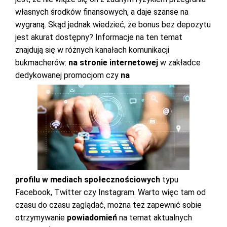
własnych środków finansowych, a daje szanse na
wygraną. Skąd jednak wiedzieć, że bonus bez depozytu
jest akurat dostępny? Informacje na ten temat
znajdują się w różnych kanałach komunikacji
bukmacherów:
na stronie internetowej
w zakładce
dedykowanej promocjom czy
na
profilu w mediach społecznościowych
typu
Facebook, Twitter czy Instagram. Warto więc tam od
czasu do czasu zaglądać, można też zapewnić sobie
otrzymywanie
powiadomień
na temat aktualnych