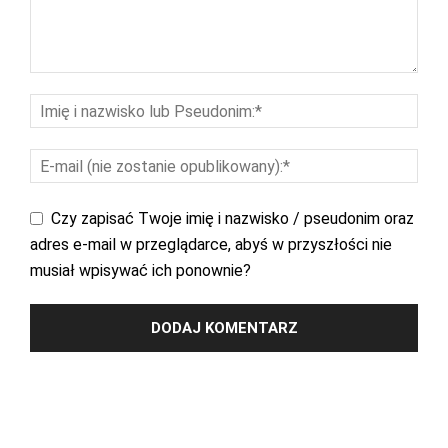
Czy zapisać Twoje imię i nazwisko / pseudonim oraz
adres e-mail w przeglądarce, abyś w przyszłości nie
musiał wpisywać ich ponownie?