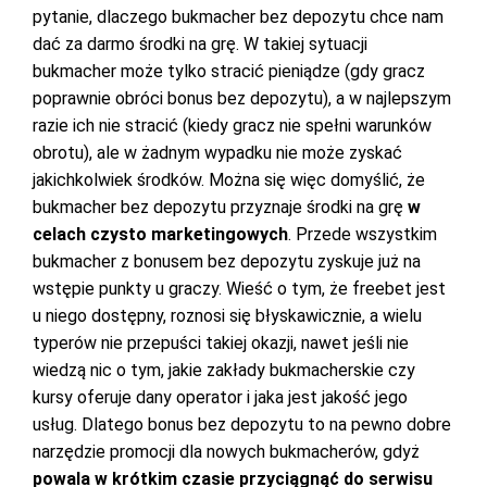
pytanie, dlaczego bukmacher bez depozytu chce nam
dać za darmo środki na grę. W takiej sytuacji
bukmacher może tylko stracić pieniądze (gdy gracz
poprawnie obróci bonus bez depozytu), a w najlepszym
razie ich nie stracić (kiedy gracz nie spełni warunków
obrotu), ale w żadnym wypadku nie może zyskać
jakichkolwiek środków. Można się więc domyślić, że
bukmacher bez depozytu przyznaje środki na grę
w
celach czysto marketingowych
. Przede wszystkim
bukmacher z bonusem bez depozytu zyskuje już na
wstępie punkty u graczy. Wieść o tym, że freebet jest
u niego dostępny, roznosi się błyskawicznie, a wielu
typerów nie przepuści takiej okazji, nawet jeśli nie
wiedzą nic o tym, jakie zakłady bukmacherskie czy
kursy oferuje dany operator i jaka jest jakość jego
usług. Dlatego bonus bez depozytu to na pewno dobre
narzędzie promocji dla nowych bukmacherów, gdyż
powala w krótkim czasie przyciągnąć do serwisu