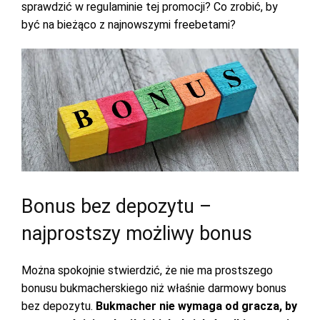
sprawdzić w regulaminie tej promocji? Co zrobić, by
być na bieżąco z najnowszymi freebetami?
Bonus bez depozytu –
najprostszy możliwy bonus
Można spokojnie stwierdzić, że nie ma prostszego
bonusu bukmacherskiego niż właśnie darmowy bonus
bez depozytu.
Bukmacher
nie wymaga od gracza, by