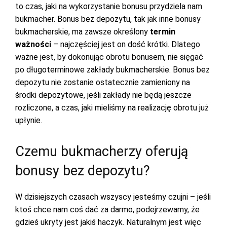
to czas, jaki na wykorzystanie bonusu przydziela nam
bukmacher. Bonus bez depozytu, tak jak inne bonusy
bukmacherskie, ma zawsze określony
termin
ważności
– najczęściej jest on dość krótki. Dlatego
ważne jest, by dokonując obrotu bonusem, nie sięgać
po długoterminowe zakłady bukmacherskie. Bonus bez
depozytu nie zostanie ostatecznie zamieniony na
środki depozytowe, jeśli zakłady nie będą jeszcze
rozliczone, a czas, jaki mieliśmy na realizację obrotu już
upłynie.
Czemu bukmacherzy oferują
bonusy bez depozytu?
W dzisiejszych czasach wszyscy jesteśmy czujni – jeśli
ktoś chce nam coś dać za darmo, podejrzewamy, że
gdzieś ukryty jest jakiś haczyk. Naturalnym jest więc