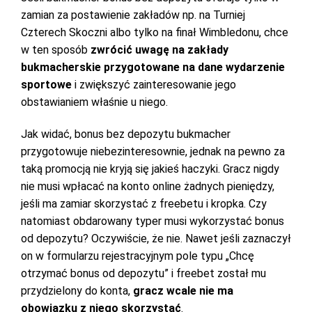
zamian za postawienie zakładów np. na Turniej
Czterech Skoczni albo tylko na finał Wimbledonu, chce
w ten sposób
zwrócić uwagę na zakłady
bukmacherskie przygotowane na dane wydarzenie
sportowe
i zwiększyć zainteresowanie jego
obstawianiem właśnie u niego.
Jak widać, bonus bez depozytu bukmacher
przygotowuje niebezinteresownie, jednak na pewno za
taką promocją nie kryją się jakieś haczyki. Gracz nigdy
nie musi wpłacać na konto online żadnych pieniędzy,
jeśli ma zamiar skorzystać z freebetu i kropka. Czy
natomiast obdarowany typer musi wykorzystać bonus
od depozytu? Oczywiście, że nie. Nawet jeśli zaznaczył
on w formularzu rejestracyjnym pole typu „Chcę
otrzymać bonus od depozytu” i freebet został mu
przydzielony do konta,
gracz wcale nie ma
obowiązku z niego skorzystać
.