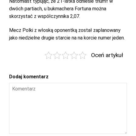
Natomiast typując, że 21-latka odniesie triumf w
dwóch partiach, u bukmachera Fortuna można
skorzystać z współczynnika 2,07.
Mecz Polki z włoską oponentką został zaplanowany
jako niedzielne drugie starcie na na korcie numer jeden.
Oceń artykuł
Dodaj komentarz