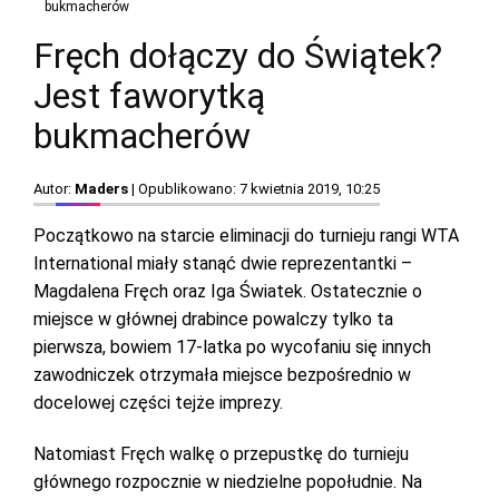
bukmacherów
Fręch dołączy do Świątek?
Jest faworytką
bukmacherów
Autor:
Maders
| Opublikowano: 7 kwietnia 2019, 10:25
Początkowo na starcie eliminacji do turnieju rangi WTA
International miały stanąć dwie reprezentantki –
Magdalena Fręch oraz Iga Światek. Ostatecznie o
miejsce w głównej drabince powalczy tylko ta
pierwsza, bowiem 17-latka po wycofaniu się innych
zawodniczek otrzymała miejsce bezpośrednio w
docelowej części tejże imprezy.
Natomiast Fręch walkę o przepustkę do turnieju
głównego rozpocznie w niedzielne popołudnie. Na