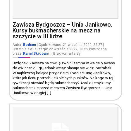
Zawisza Bydgoszcz – Unia Janikowo.
Kursy bukmacherskie na mecz na
szczycie w III lidze
Autor:
Bodsen
| Opublikowano: 21 września 2022, 22:27 |
Ostatnia aktualizacja: 22 września 2022, 18:59 (wykonana
przez:
Kamil Skroban
)
|
|
Brak komentarzy
Bydgoski Zawisza na chwilę zwolnił tempa w walce o awans
do eWinner 2 Ligi, jednak wciąż plasuje się w czubie tabeli.
W najbliższej kolejce przyjdzie mu podjąć Unię Janikowo,
która jak tlenu potrzebuje kolejnych punktów. Na kogo w tej
rywalizacji stawiać będą bukmacherzy? Analizujemy kursy
bukmacherskie przed meczem Zawisza Bydgoszcz – Unia
Janikowo w drugiej […]