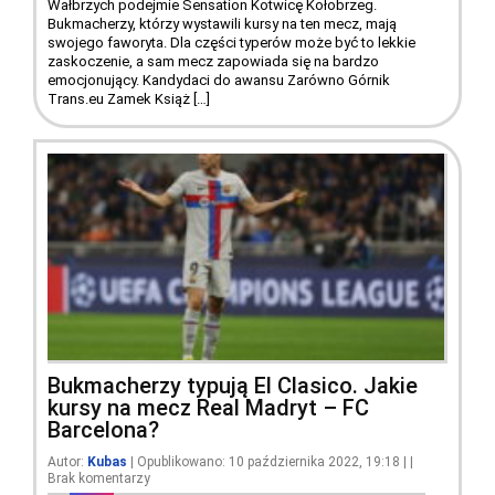
Wałbrzych podejmie Sensation Kotwicę Kołobrzeg.
Bukmacherzy, którzy wystawili kursy na ten mecz, mają
swojego faworyta. Dla części typerów może być to lekkie
zaskoczenie, a sam mecz zapowiada się na bardzo
emocjonujący. Kandydaci do awansu Zarówno Górnik
Trans.eu Zamek Książ […]
Bukmacherzy typują El Clasico. Jakie
kursy na mecz Real Madryt – FC
Barcelona?
Autor:
Kubas
| Opublikowano: 10 października 2022, 19:18
|
|
Brak komentarzy