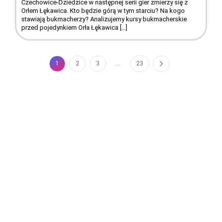
Czechowice-Dziedzice w następnej serii gier zmierzy się z
Orłem Łękawica. Kto będzie górą w tym starciu? Na kogo
stawiają bukmacherzy? Analizujemy kursy bukmacherskie
przed pojedynkiem Orła Łękawica […]
1
2
3
...
23