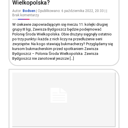
Wielkopolska?
Autor:
Bodsen
| Opublikowano: 6 października 2022, 20:33
|
|
Brak komentarzy
W ciekawie zapowiadającym się meczu 11. kolejki drugiej
grupy III ligi, Zawisza Bydgoszcz będzie podejmować
Polonię Środa Wielkopolska. Obie drużyny sięgnęły ostatnio
po trzy punkty i każda z nich liczy na przedłużenie serii
zwycięstw. Na kogo stawiają bukmacherzy? Przyglądamy się
kursom bukmacherskim przed spotkaniem Zawisza
Bydgoszcz – Polonia Środa Wielkopolska. Zawisza
Bydgoszcz nie zanotował jeszcze […]