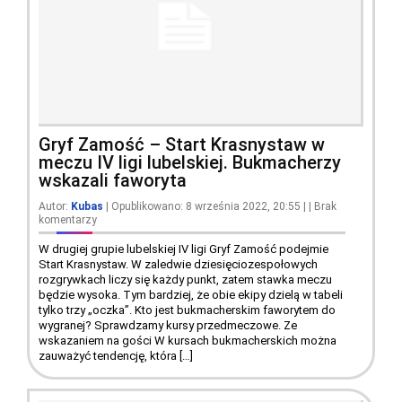
Gryf Zamość – Start Krasnystaw w
meczu IV ligi lubelskiej. Bukmacherzy
wskazali faworyta
Autor:
Kubas
| Opublikowano: 8 września 2022, 20:55
|
|
Brak
komentarzy
W drugiej grupie lubelskiej IV ligi Gryf Zamość podejmie
Start Krasnystaw. W zaledwie dziesięciozespołowych
rozgrywkach liczy się każdy punkt, zatem stawka meczu
będzie wysoka. Tym bardziej, że obie ekipy dzielą w tabeli
tylko trzy „oczka”. Kto jest bukmacherskim faworytem do
wygranej? Sprawdzamy kursy przedmeczowe. Ze
wskazaniem na gości W kursach bukmacherskich można
zauważyć tendencję, która […]