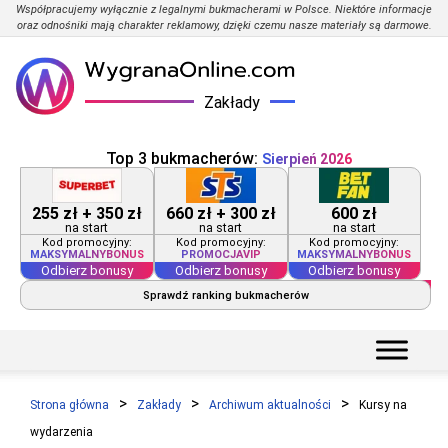
Współpracujemy wyłącznie z legalnymi bukmacherami w Polsce. Niektóre informacje
oraz odnośniki mają charakter reklamowy, dzięki czemu nasze materiały są darmowe.
Zakłady
Top 3 bukmacherów:
Sierpień 2026
255 zł + 350 zł
660 zł + 300 zł
600 zł
na start
na start
na start
Kod promocyjny:
Kod promocyjny:
Kod promocyjny:
MAKSYMALNYBONUS
PROMOCJAVIP
MAKSYMALNYBONUS
Odbierz bonusy
Odbierz bonusy
Odbierz bonusy
Sprawdź ranking bukmacherów
Strona główna
Zakłady
Archiwum aktualności
Kursy na
wydarzenia