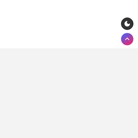
Pełna lista legalnych bukmacherów w Polsce (kolejność
alfabetyczna):
AdmiralBet, Betclic, Betcris, Betfan, Betters,
ComeOn, ETOTO, forBET, Fortuna, Fuksiarz, Lebull, LV BET,