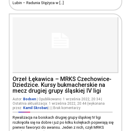
Lubin – Radunia Stężyca w […]
Orzeł Łękawica – MRKS Czechowice-
Dziedzice. Kursy bukmacherskie na
mecz drugiej grupy śląskiej IV ligi
Autor:
Bodsen
| Opublikowano: 1 września 2022, 20:34 |
Ostatnia aktualizacja: 1 września 2022, 20:44 (wykonana
przez:
Kamil Skroban
)
|
|
Brak komentarzy
Rywalizacja na boiskach drugiej grupy śląskiej IV ligi
rozkręciła się na dobre i już po kilku kolejkach pojawiają się
pierwsi faworyci do awansu. Jeden z nich, czyli MRKS