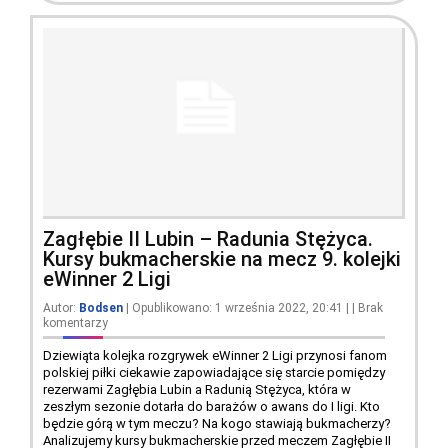
Zagłębie II Lubin – Radunia Stężyca.
Kursy bukmacherskie na mecz 9. kolejki
eWinner 2 Ligi
Autor:
Bodsen
| Opublikowano: 1 września 2022, 20:41
|
|
Brak
komentarzy
Dziewiąta kolejka rozgrywek eWinner 2 Ligi przynosi fanom
polskiej piłki ciekawie zapowiadające się starcie pomiędzy
rezerwami Zagłębia Lubin a Radunią Stężyca, która w
zeszłym sezonie dotarła do barażów o awans do I ligi. Kto
będzie górą w tym meczu? Na kogo stawiają bukmacherzy?
Analizujemy kursy bukmacherskie przed meczem Zagłębie II