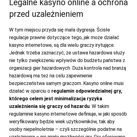
Legalne kasyno online a ochrona
przed uzależnieniem
W tym miejscu przyda się mała dygresja. Ścisłe
regulacje prawne dotyczące tego, jak może działać
kasyno internetowe, są dla wielu graczy irytujące.
Jednak trzeba zaznaczyć, że ustawa hazardowa służy
nie tylko zwiększeniu wpływów do budżetu państwa z
organizacji gier hazardowych. Duża kontrola nad branżą
hazardową ma też na celu zapewnienie
bezpieczeństwa samym graczom. Kasyno online musi
działać w oparciu o
regulamin odpowiedzialnej gry,
którego celem jest minimalizacja ryzyka
uzależnienia się graczy od hazardu
. W takim
regulaminie kasyno internetowe definiuje, w jaki sposób
weryfikowany będzie wiek użytkowników, tak aby
osoby niepełnoletnie – czyli szczególnie podatne na
uzależnienia – nie miały możliwości gry. Gry oferowane