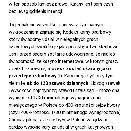
w ten sposób łamiesz prawo. Karany jest sam czyn,
bez uwzględnienia intencji.
To jednak nie wszystko, ponieważ tym samym
wykroczeniem zajmuje się Kodeks karny skarbowy,
który świadomy udział w nielegalnych grach
hazardowych kwalifikuje jako przestępstwo skarbowe.
Jeśli przed sądem zostanie udowodnione, że miałeś
świadomość, że kasyno internetowe, w którym grasz,
działa bezprawnie,
możesz zostać ukarany jako
przestępca skarbowy
(!). Kary mogą być przy tym
niemałe,
aż do 120 stawek dziennych
. Liczbę stawek
i wysokość pojedynczej stawki ustala sąd – może ona
wynieść od 1/30 minimalnego wynagrodzenia
miesięcznego w Polsce do 400-krotności tejże kwoty
(czyli 400-krotności 1/30 minimalnego wynagrodzenia).
Chociaż jak na razie nie były w Polsce zasądzane
bardzo wysokie kary za udział w grach kasynowych,