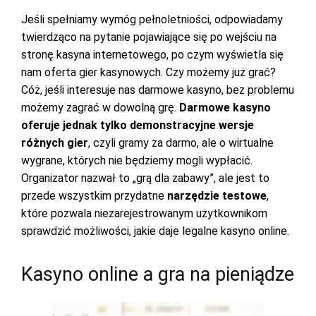
Jeśli spełniamy wymóg pełnoletniości, odpowiadamy
twierdząco na pytanie pojawiające się po wejściu na
stronę kasyna internetowego, po czym wyświetla się
nam oferta gier kasynowych. Czy możemy już grać?
Cóż, jeśli interesuje nas darmowe kasyno, bez problemu
możemy zagrać w dowolną grę.
Darmowe kasyno
oferuje jednak tylko demonstracyjne wersje
różnych gier
, czyli gramy za darmo, ale o wirtualne
wygrane, których nie będziemy mogli wypłacić.
Organizator nazwał to „grą dla zabawy”, ale jest to
przede wszystkim przydatne
narzędzie testowe
,
które pozwala niezarejestrowanym użytkownikom
sprawdzić możliwości, jakie daje legalne kasyno online.
Kasyno online a gra na pieniądze