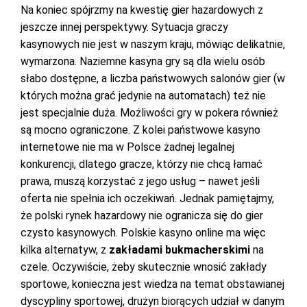
Na koniec spójrzmy na kwestię gier hazardowych z
jeszcze innej perspektywy. Sytuacja graczy
kasynowych nie jest w naszym kraju, mówiąc delikatnie,
wymarzona. Naziemne kasyna gry są dla wielu osób
słabo dostępne, a liczba państwowych salonów gier (w
których można grać jedynie na automatach) też nie
jest specjalnie duża. Możliwości gry w pokera również
są mocno ograniczone. Z kolei państwowe kasyno
internetowe nie ma w Polsce żadnej legalnej
konkurencji, dlatego gracze, którzy nie chcą łamać
prawa, muszą korzystać z jego usług – nawet jeśli
oferta nie spełnia ich oczekiwań. Jednak pamiętajmy,
że polski rynek hazardowy nie ogranicza się do gier
czysto kasynowych. Polskie kasyno online ma więc
kilka alternatyw, z
zakładami bukmacherskimi
na
czele. Oczywiście, żeby skutecznie wnosić zakłady
sportowe, konieczna jest wiedza na temat obstawianej
dyscypliny sportowej, drużyn biorących udział w danym