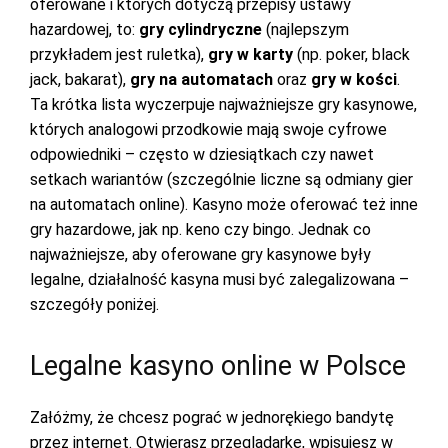
oferowane i których dotyczą przepisy ustawy
hazardowej, to:
gry cylindryczne
(najlepszym
przykładem jest ruletka),
gry w karty
(np. poker, black
jack, bakarat),
gry na automatach
oraz
gry w kości
.
Ta krótka lista wyczerpuje najważniejsze gry kasynowe,
których analogowi przodkowie mają swoje cyfrowe
odpowiedniki – często w dziesiątkach czy nawet
setkach wariantów (szczególnie liczne są odmiany gier
na automatach online). Kasyno może oferować też inne
gry hazardowe, jak np. keno czy bingo. Jednak co
najważniejsze, aby oferowane gry kasynowe były
legalne, działalność kasyna musi być zalegalizowana –
szczegóły poniżej.
Legalne kasyno online w Polsce
Załóżmy, że chcesz pograć w jednorękiego bandytę
przez internet. Otwierasz przeglądarkę, wpisujesz w