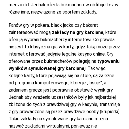
meczu itd. Jednak oferta bukmacherów obfituje też w
różne inne, niezwiązane ze sportem zakłady.
Fanów gry w pokera, black jacka czy bakarat
zainteresować mogą
zakłady na gry karciane
, które
oferują wybrani bukmacherzy internetowi. Co prawda
nie jest to klasyczna gra w karty, gdyż taką może przez
internet oferować jedynie legalne kasyno online. Gry
oferowane przez bukmacherów polegają na
typowaniu
wyników symulowanej gry karcianej
. Tak więc
kolejne karty, które pojawiają się na stole, są zależne
od programu komputerowego, który je „losuje”, a
zadaniem gracza jest poprawnie obstawić wynik gry.
Jednak aby wrażenia uczestników były jak najbardziej
zbliżone do tych z prawdziwej gry w kasynie, transmisje
z gry prowadzone są przez prawdziwe osoby (krupierki).
Takie zakłady na symulowane gry karciane można
nazwać zakładami wirtualnymi, ponieważ nie