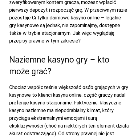
zweryfikowanym kontem gracza, możesz wpłacić
pierwszy depozyt i rozpocząć grę. W przeciwnym razie
pozostaje Ci tylko darmowe kasyno online – legalne
gry kasynowe są jednak, nie zapominajmy, dostępne
także w trybie stacjonarnym. Jak więc wyglądają
przepisy prawne w tym zakresie?
Naziemne kasyno gry – kto
może grać?
Chociaż współcześnie większość osób grających w gry
kasynowe to klienci kasyna online, część graczy nadal
preferuje kasyno stacjonarne. Faktycznie, klasyczne
kasyno naziemne ma niepodrabialny klimat, który
przyciąga ekstremalnymi emocjami i aurą
ekskluzywności (choć na niektórych ten element działa
akurat odstraszająco). Od strony prawnej nie jest