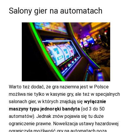
Salony gier na automatach
Warto też dodać, że gra naziemna jest w Polsce
możliwa nie tylko w kasynie gry, ale też w specjalnych
salonach gier, w których znajdują się
wyłącznie
maszyny typu jednoręki bandyta
(od 3 do 50
automatów). Jednak znów pojawia się tu duże
ograniczenie prawne. Nowelizacja ustawy hazardowej
ograniczyła możliwość gry na automatach poza