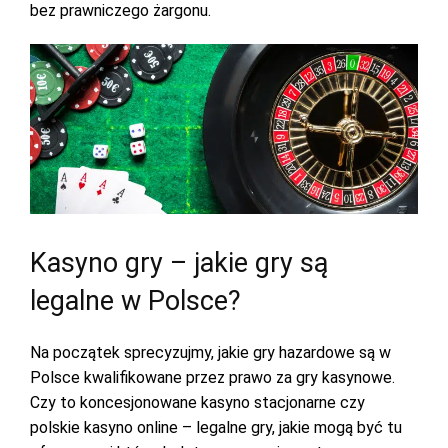
bez prawniczego żargonu.
Kasyno gry – jakie gry są
legalne w Polsce?
Na początek sprecyzujmy, jakie gry hazardowe są w
Polsce kwalifikowane przez prawo za gry kasynowe.
Czy to koncesjonowane kasyno stacjonarne czy
polskie kasyno online – legalne gry, jakie mogą być tu