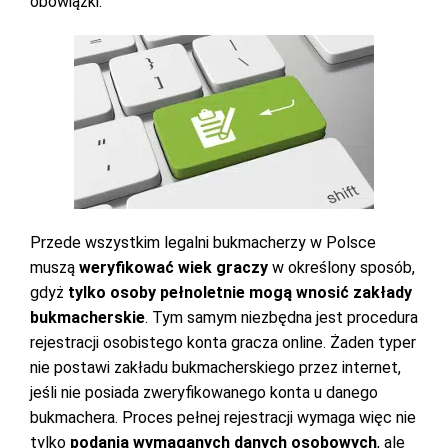
obowiązki.
Przede wszystkim legalni bukmacherzy w Polsce
muszą
weryfikować wiek graczy
w określony sposób,
gdyż
tylko osoby pełnoletnie mogą wnosić zakłady
bukmacherskie
. Tym samym niezbędna jest procedura
rejestracji osobistego konta gracza online. Żaden typer
nie postawi zakładu bukmacherskiego przez internet,
jeśli nie posiada zweryfikowanego konta u danego
bukmachera. Proces pełnej rejestracji wymaga więc nie
tylko
podania wymaganych danych osobowych
, ale