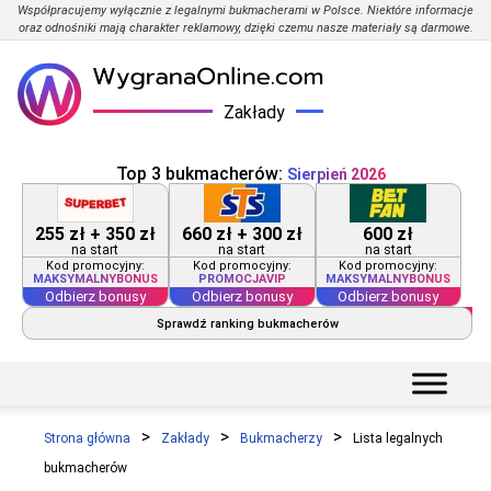
Współpracujemy wyłącznie z legalnymi bukmacherami w Polsce. Niektóre informacje
oraz odnośniki mają charakter reklamowy, dzięki czemu nasze materiały są darmowe.
Zakłady
Top 3 bukmacherów:
Sierpień 2026
255 zł + 350 zł
660 zł + 300 zł
600 zł
na start
na start
na start
Kod promocyjny:
Kod promocyjny:
Kod promocyjny:
MAKSYMALNYBONUS
PROMOCJAVIP
MAKSYMALNYBONUS
Odbierz bonusy
Odbierz bonusy
Odbierz bonusy
Sprawdź ranking bukmacherów
Strona główna
Zakłady
Bukmacherzy
Lista legalnych
bukmacherów