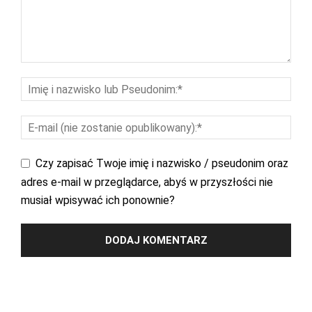
Czy zapisać Twoje imię i nazwisko / pseudonim oraz
adres e-mail w przeglądarce, abyś w przyszłości nie
musiał wpisywać ich ponownie?