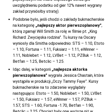
uwzględnieniu podatku od gier 12% nawet wygrany
zakład przyniósłby stratę).
Podobnie było, jeśli chodzi o zakłady bukmacherskie
na kategorię
„najlepszy aktor pierwszoplanowy”
,
którą zgarnął Will Smith za rolę w filmie pt. „King
Richard: Zwycięska rodzina”. Tu kursy na Oscary
wyniosły dla Smitha odpowiednio: STS – 1.10, Etoto
– 1.10, Fortuna – 1.11, Fuksiarz – 1.11, eWinner –
1.11, Noblebet – 1.12, LVBet – 1.12, PZBuk – 1.12,
Betfan – 1.25, Betclic – 1.25.
Idąc dalej, w kategorii
„najlepsza aktorka
pierwszoplanowa”
wygrała Jessica Chastain, która
wystąpiła w produkcji „Oczy Tammy Faye”. Kursy
bukmacherskie na to zdarzenie wyglądały
następująco: Etoto – 1.50, Noblebet – 1.50, LVBet
– 1.50, Fuksiarz – 1.57, eWinner – 1.57, PZBuk –
1.57, STS – 1.60, Fortuna -1.70, Betfan – 1.90,
Betclic – 2.25. Chociaż były one wyższe niż w