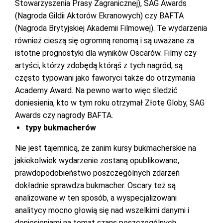
Stowarzyszenia Prasy Zagranicznej), SAG Awards
(Nagroda Gildii Aktorów Ekranowych) czy BAFTA
(Nagroda Brytyjskiej Akademii Filmowej). Te wydarzenia
również cieszą się ogromną renomą i są uważane za
istotne prognostyki dla wyników Oscarów. Filmy czy
artyści, którzy zdobędą którąś z tych nagród, są
często typowani jako faworyci także do otrzymania
Academy Award. Na pewno warto więc śledzić
doniesienia, kto w tym roku otrzymał Złote Globy, SAG
Awards czy nagrody BAFTA.
typy bukmacherów
Nie jest tajemnicą, że zanim kursy bukmacherskie na
jakiekolwiek wydarzenie zostaną opublikowane,
prawdopodobieństwo poszczególnych zdarzeń
dokładnie sprawdza bukmacher. Oscary też są
analizowane w ten sposób, a wyspecjalizowani
analitycy mocno głowią się nad wszelkimi danymi i
doniesieniami na temat szans poszczególnych