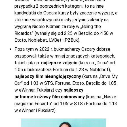
przypadku 2 poprzednich kategorii, to na inne
kandydatki do Oscara kursy były znacznie wyższe, a
zbliżone współczynniki miały jedynie zakłady na
wygraną Nicole Kidman za rolę w „Being the
Ricardos” (wahały się od 2.25 w Betclic do 4.50 w
Etoto, Noblebet, LVBet i PZBuk).
Poza tym w 2022 r. bukmacherzy Oscary dobrze
oszacowali także w mniej znaczących kategoriach,
takich jak np.
najlepsze zdjęcia
(kurs na „Diuna” od
1.05 u bukmachera Fortuna do 1.28 w Noblebet),
najlepszy film nieanglojęzyczny
(kurs na „Drive My
Car” od 1.03 w STS, Fortuna, Etoto, Betclic do 1.05
w eWinner, Fuksiarz) czy
najlepszy
pełnometrażowy film animowany
(kurs na „Nasze
magiczne Encanto” od 1.05 w STS i Fortuna do 1.13
w eWinner i Fuksiarz).