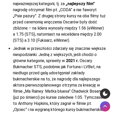
najważniejszej kategorii, tj. za
„najlepszy film”
nagrodę otrzymał film pt. „CODA” a nie faworyt
„Psie pazury”. Z drugiej strony kursy na oba filmy tuż
przed ceremonią wręczenia Oscarów były dość
zbliżone – na lidera wynosiły między 1.56 (eWinner)
a 1.75 (STS), natomiast na wicelidera między 2.00
(STS) a 3.10 (Fuksiarz, eWinner).
Jednak w przeszłości zdarzały się znacznie większe
niespodzianki. Jedną z większych, jeśli chodzi o
główne kategorie, sprawiły w
2021 r.
Oscary.
Bukmacher STS, podobnie jak Fortuna i LVBet, na
niedługo przed galą udostępniał zakłady
bukmacherskie na to, że nagrodę dla najlepszego
aktora pierwszoplanowego otrzyma za kreację w
filmie „Ma Rainey: Matka bluesa” Chadwick Boseman
(już po śmierci) po kursie zaledwie 1.05. Tymczasem
to Anthony Hopkins, który zagrał w filmie pt.
„Ojciec” i na wygraną którego kursy bukmacherskie