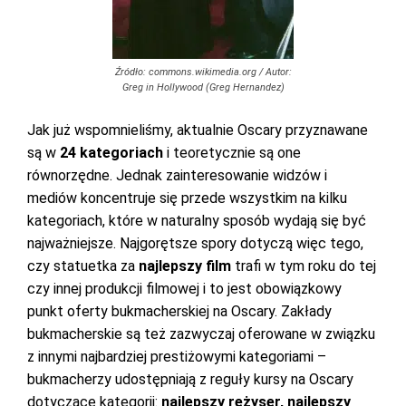
Źródło: commons.wikimedia.org / Autor:
Greg in Hollywood (Greg Hernandez)
Jak już wspomnieliśmy, aktualnie Oscary przyznawane
są w
24 kategoriach
i teoretycznie są one
równorzędne. Jednak zainteresowanie widzów i
mediów koncentruje się przede wszystkim na kilku
kategoriach, które w naturalny sposób wydają się być
najważniejsze. Najgorętsze spory dotyczą więc tego,
czy statuetka za
najlepszy film
trafi w tym roku do tej
czy innej produkcji filmowej i to jest obowiązkowy
punkt oferty bukmacherskiej na Oscary. Zakłady
bukmacherskie są też zazwyczaj oferowane w związku
z innymi najbardziej prestiżowymi kategoriami –
bukmacherzy udostępniają z reguły kursy na Oscary
dotyczące kategorii:
najlepszy reżyser, najlepszy