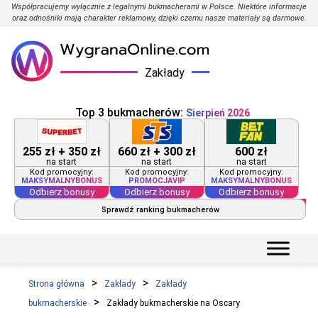
Współpracujemy wyłącznie z legalnymi bukmacherami w Polsce. Niektóre informacje
oraz odnośniki mają charakter reklamowy, dzięki czemu nasze materiały są darmowe.
Zakłady
Top 3 bukmacherów:
Sierpień 2026
255 zł + 350 zł
660 zł + 300 zł
600 zł
na start
na start
na start
Kod promocyjny:
Kod promocyjny:
Kod promocyjny:
MAKSYMALNYBONUS
PROMOCJAVIP
MAKSYMALNYBONUS
Odbierz bonusy
Odbierz bonusy
Odbierz bonusy
Sprawdź ranking bukmacherów
Strona główna
Zakłady
Zakłady
bukmacherskie
Zakłady bukmacherskie na Oscary