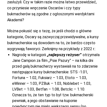
zasłużyli. Czy w takim razie można łatwo przewidzieć,
co przyniesie wręczenie Oscarów i czy typy
bukmacherów są zgodne z ogłoszonymi werdyktami
Akademii?
Można pokusić się o tezę, że jeśli chodzi o główne
kategorie, Oscary są zazwyczaj przewidywalne, a kursy
bukmacherskie są dowodem na to, że bardzo często
wygrywają faworyci. Zerknijmy na przykłady z 2022 r.:
Nagrodę w kategorii
„najlepszy reżyser”
otrzymała
Jane Campion za film „Psie Pazury” – na kilka dni
przed galą bukmacherzy wystawiali na to zdarzenie
następujące kursy bukmacherskie: STS -1.01,
Fortuna – 1.02, Fuksiarz – 1.03, Etoto – 1.03,
eWinner – 1.03, PZBuk – 1.03, Noblebet – 1.03,
LVBet – 1.03, Betfan – 1.08, Betclic – 1.10.
Oznacza to, że ten typ to był tzw. bukmacherski
pewniak, a jego obstawianie na kuponie
pojedynczym nie miało większego sensu (po