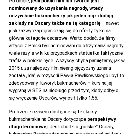
Po drugie,
jeśli polski film lub twórca jest
nominowany do uzyskania nagrody, wtedy
oczywiście bukmacherzy jak jeden mąż dodają
zakłady na Oscary także na tę kategorię
– nawet
jeśli zazwyczaj ograniczają się do oferty tylko na
główne kategorie oscarowe. Warto dodać, że filmy i
artyści z Polski byli nominowani do otrzymania nagrody
wiele razy, a w kilku przypadkach statuetka faktycznie
trafiła w polskie ręce. Wszyscy chyba pamiętamy, jak w
2015 r. za najlepszy film nieanglojęzyczny uznana
została „Ida” w reżyserii Pawła Pawlikowskiego i był to
zdecydowany faworyt bukmacherów – kurs na jej
wygraną w STS na niedługo przed tym, kiedy odbyło
się wręczenie Oscarów, wynosił tylko 1.55.
Po trzecie czasem dostępne są też kursy
bukmacherskie na Oscary dotyczące
perspektywy
długoterminowej
. Jeśli chodzi o „polskie” Oscary,