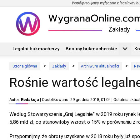
Współpracujemy wyłącznie z legalnymi bu
Zakłady
Legalni bukmacherzy
Bonusy bukmacherskie
Ko
Strona główna
Zakłady
Archiwum aktualności
Ne
Rośnie wartość legaln
Autor:
Redakcja
| Opublikowano: 29 grudnia 2018, 01:04 | Ostatnia aktua
Według Stowarzyszenia „Graj Legalnie” w 2019 roku rynek l
5,86 mld zł, co stanowiłoby wzrost o 15% w porównaniu z ro
Przypomnijmy, że obroty uzyskane w 2018 roku były już s