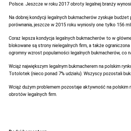
Polsce. Jeszcze w roku 2017 obroty legalnej branży wynosił
Na dobrej kondycji legalnych bukmacherów zyskuje budżet 
porównania, jeszcze w 2015 roku wyniosły one tylko 156 mln
Coraz lepsza kondycja legalnych bukmacherów to w głównej 
blokowane są strony nielegalnych firm, a także ograniczo
ogromny wzrost popularności legalnych bukmacherów, co na
Wciąż największym legalnym bukmacherem na polskim rynku p
Totolotek (nieco ponad 7% udziału). Wszyscy pozostali buk
Wciąż dużym problemem pozostaje aktywność na polskim ry
obrotów legalnych firm.