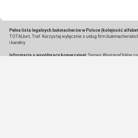
Pełna lista legalnych bukmacherów w Polsce (kolejność alfabe
TOTALbet, Traf. Korzystaj wyłącznie z usług firm bukmacherskich
i karalny.
Informacja o współpracy komercyjnej:
Serwis WygranaOnline.co
Polsce. Informujemy, że część odnośników w naszych materiałach t
nam to tworzyć darmowe materiały oraz utrzymywać serwis bez 
Zakłady bukmacherskie, podobnie jak inne gry hazardowe, wiążą s
WygranaOnline.com zaleca stosowanie
zasad odpowiedzialnej g
Jeśli czujesz, że masz problem z nałogowym hazardem, tutaj
numer telefonu zaufania działającego przy Instytucie Psycholo
numery telefonów i adres e-mail grupy Anonimowi Hazardziści
grupa wsparcia dla osób z problemami hazardowymi:
Anonimo