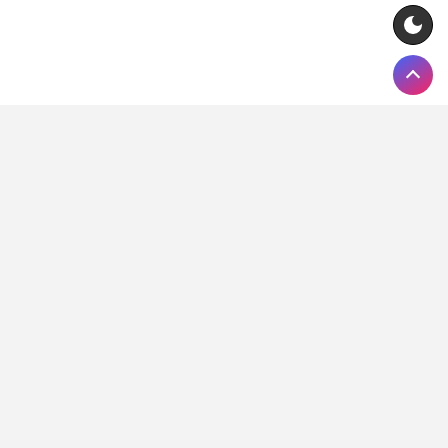
Pełna lista legalnych bukmacherów w Polsce (kolejność
alfabetyczna):
AdmiralBet, Betclic, Betcris, Betfan, Betters,
ComeOn, ETOTO, forBET, Fortuna, Fuksiarz, Lebull, LV BET,
PZBuk, STS, Superbet, TOTALbet, Traf. Korzystaj wyłącznie
z usług firm bukmacherskich działających legalnie,
posiadających zezwolenie Ministra Finansów. Udział w
nielegalnych grach hazardowych jest prawnie zabroniony i
karalny.