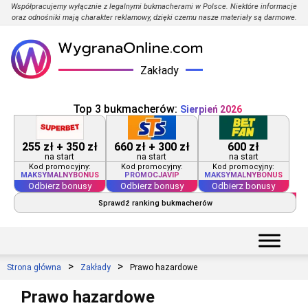
Współpracujemy wyłącznie z legalnymi bukmacherami w Polsce. Niektóre informacje
oraz odnośniki mają charakter reklamowy, dzięki czemu nasze materiały są darmowe.
Zakłady
Top 3 bukmacherów:
Sierpień 2026
255 zł + 350 zł
660 zł + 300 zł
600 zł
na start
na start
na start
Kod promocyjny:
Kod promocyjny:
Kod promocyjny:
MAKSYMALNYBONUS
PROMOCJAVIP
MAKSYMALNYBONUS
Odbierz bonusy
Odbierz bonusy
Odbierz bonusy
Sprawdź ranking bukmacherów
Strona główna
Zakłady
Prawo hazardowe
Prawo hazardowe