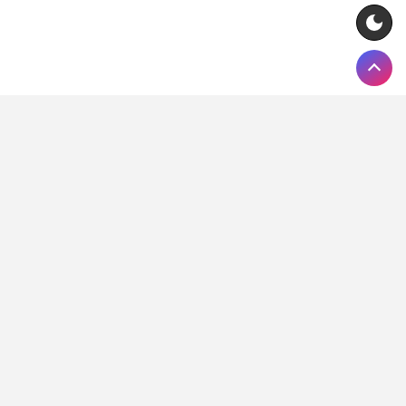
Pełna lista legalnych bukmacherów w Polsce (kolejność
alfabetyczna):
AdmiralBet, Betclic, Betcris, Betfan, Betters,
ComeOn, ETOTO, forBET, Fortuna, Fuksiarz, Lebull, LV BET,
PZBuk, STS, Superbet, TOTALbet, Traf. Korzystaj wyłącznie
z usług firm bukmacherskich działających legalnie,
posiadających zezwolenie Ministra Finansów. Udział w
nielegalnych grach hazardowych jest prawnie zabroniony i
karalny.