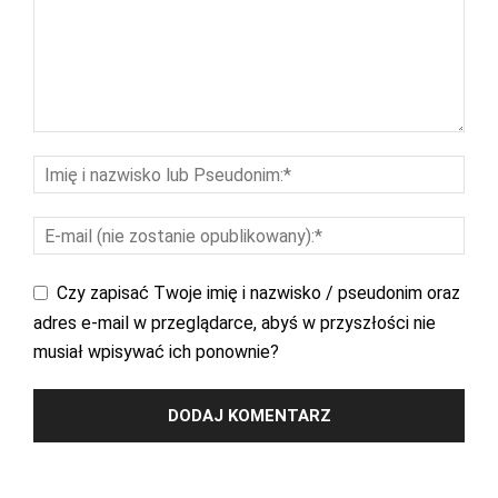
Czy zapisać Twoje imię i nazwisko / pseudonim oraz
adres e-mail w przeglądarce, abyś w przyszłości nie
musiał wpisywać ich ponownie?