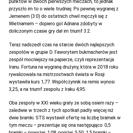
punktów w dwóch pierwszych meczach, to jednak
przyszło im to o wiele trudniej. Po pewnej wygranej z
Jemenem (3:0) do ostatnich chwil męczyli się z
Wietnamem – dopiero gol Adnana zdobyty w
doliczonym czasie gry dał im triumf 3:2.
Teraz nadszedł czas na starcie dwóch najlepszych
zespołów w grupie D. Faworytem bukmacherów jest
zespół mocniejszy na papierze, czyli reprezentacja
Iranu. Fortuna na wygraną drużyny, która w 2018 roku
rywalizowała na mistrzostwach świata w Rosji
wystawiła kurs 1,77. Współczynnik na remis wynosi
3,25, a na triumf zespołu z Iraku 4,95.
Oba zespoły w XXI wieku grały ze sobą osiem razy –
zaledwie w trzech z tych spotkań padły więcej niż
dwie bramki. STS wystawił ofertę na liczbę bramek w
tym meczu – prezentuje się ona następująco: 0,5
bramki – powyżej: 1,08, poniżej: 5,50; 1,5 bramki –