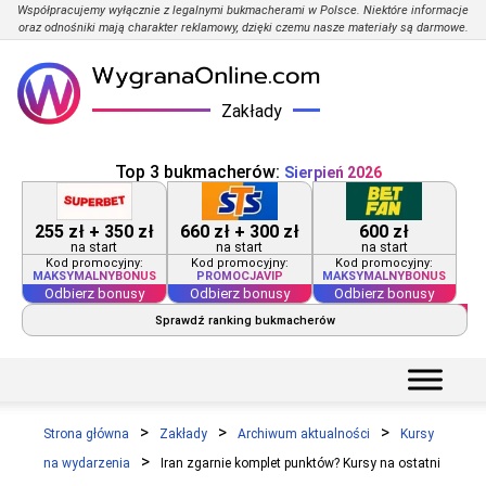
Współpracujemy wyłącznie z legalnymi bukmacherami w Polsce. Niektóre informacje
oraz odnośniki mają charakter reklamowy, dzięki czemu nasze materiały są darmowe.
Zakłady
Top 3 bukmacherów:
Sierpień 2026
255 zł + 350 zł
660 zł + 300 zł
600 zł
na start
na start
na start
Kod promocyjny:
Kod promocyjny:
Kod promocyjny:
MAKSYMALNYBONUS
PROMOCJAVIP
MAKSYMALNYBONUS
Odbierz bonusy
Odbierz bonusy
Odbierz bonusy
Sprawdź ranking bukmacherów
Strona główna
Zakłady
Archiwum aktualności
Kursy
na wydarzenia
Iran zgarnie komplet punktów? Kursy na ostatni