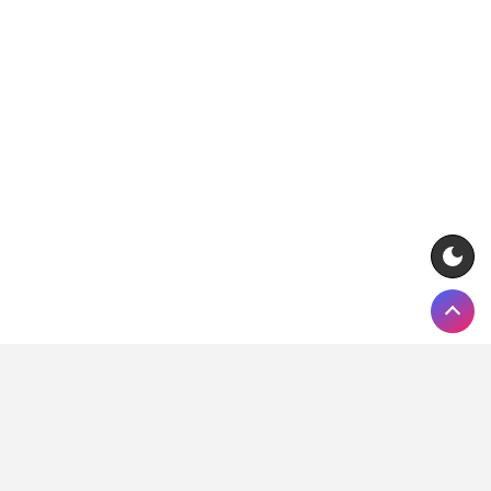
Pełna lista legalnych bukmacherów w Polsce (kolejność
alfabetyczna):
AdmiralBet, Betclic, Betcris, Betfan, Betters,