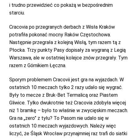
i trudno przewidzieć co pokażą w bezpośrednim
starciu.
Cracovia po przegranych derbach z Wisła Kraków
potrafiła pokonać mocny Raków Częstochowa.
Następnie przegrała z kolejną Wisłą, tym razem tą z
Płocka. Trzy punkty Pasy dopisały za wygraną z Legią
Warszawa, ale w ostatniej kolejce znów przegrały. Tym
razem z Górnikiem Łęczna.
Sporym problemem Cracovii jest gra na wyjazdach. W
ostatnich 10 meczach tylko 2 razy udało się wygrać.
Były to mecze z Bruk-Bet Termalicą oraz Piastem
Gliwice. Tylko dwukrotnie też Cracovia zdobyła więcej
niż 1 bramkę – było to właśnie w zwycięskim meczach.
Gra na „zero” z tyłu? To Pasom nie udało się w
ostatnich 10 meczach wyjazdowych. Należy więc
liczyć, że Śląsk Wrocław przynajmniej raz trafi do siatki