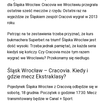
dla Śląska Wrocław. Cracovia we Wrocławiu przegrała
ostatnie sześć meczów z rzędu. Ostatni raz na
wyjeździe ze Śląskiem zespół Cracovii wygrał w 2013
roku.
Patrząc na te zestawienia trzeba przyznać, że kurs
bukmachera Superbet na triumf Śląska Wrocław jest
dość wysoki. Trzeba jednak pamiętać, że każda seria
kiedyś się kończy. Czy Cracovia może tym razem
wygrać we Wrocławiu? Przekonamy się niedługo.
Śląsk Wrocław – Cracovia. Kiedy i
gdzie mecz Ekstraklasy?
Pojedynek Śląska Wrocław z Cracovią odbędzie się w
sobotę, 18 grudnia. Początek o godzinie 17:30. Mecz
transmitowany będzie w Canal + Sport.