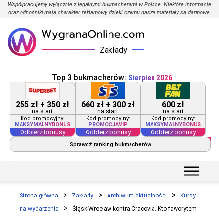
Współpracujemy wyłącznie z legalnymi bukmacherami w Polsce. Niektóre informacje
oraz odnośniki mają charakter reklamowy, dzięki czemu nasze materiały są darmowe.
Zakłady
Top 3 bukmacherów:
Sierpień 2026
255 zł + 350 zł
660 zł + 300 zł
600 zł
na start
na start
na start
Kod promocyjny:
Kod promocyjny:
Kod promocyjny:
MAKSYMALNYBONUS
PROMOCJAVIP
MAKSYMALNYBONUS
Odbierz bonusy
Odbierz bonusy
Odbierz bonusy
Sprawdź ranking bukmacherów
Strona główna
Zakłady
Archiwum aktualności
Kursy
na wydarzenia
Śląsk Wrocław kontra Cracovia. Kto faworytem