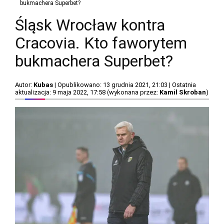
bukmachera Superbet?
Śląsk Wrocław kontra
Cracovia. Kto faworytem
bukmachera Superbet?
Autor:
Kubas
| Opublikowano: 13 grudnia 2021, 21:03 | Ostatnia
aktualizacja: 9 maja 2022, 17:58 (wykonana przez:
Kamil Skroban
)