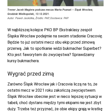
Trener Jacek Magiera podczas meczu Warta Poznań – Śląsk Wrocław,
Grodzisk Wielkopolski, 13.12.2021.
Autor: Paweł Jaskółka, Źródło: PAP, Dostawca: PAP.
W najbliższej kolejce PKO BP Ekstraklasy zespół
Śląska Wrocław podejmie na swoim stadionie Cracovię.
Będzie to już ostatni mecz obu ekip przed zimową
przerwą. Jak to spotkanie widzi bukmacher Superbet?
Kto jest faworytem do zwycięstwa? Sprawdzamy
kursy bukmachera.
Wygrać przed zimą
Zarówno Śląsk Wrocław jak i Cracovia liczą na to, że
ostatni mecz w 2021 roku zakończą zwycięstwem.
Śląsk Wrocław obecnie jest w nieco lepszej sytuacji w
tabeli, choć dystans między tymi ekipami nie jest zbyt
duży. Trzeba też przyznać, że obie ekipy grają w kratkę