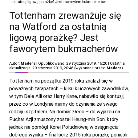
ostatnią ligową porażkę? Jest faworytem bukmacherów
Tottenham zrewanżuje się
na Watford za ostatnią
ligową porażkę? Jest
faworytem bukmacherów
Autor:
Maders
| Opublikowano: 29 stycznia 2019, 16:20 | Ostatnia
aktualizacja: 29 stycznia 2019, 20:46 (wykonana przez:
Maders
)
Tottenham na początku 2019 roku znalazł się w
poważnych tarapatach – kilku kluczowych zawodników,
w tym Dele Alli oraz Harry Kane, nabawiło się kontuzji,
przez co w Londynie mamy do czynienia ze swego
rodzaju szpitalem. Na domiar złego – do wyjazdu na
Puchar Azji zmuszony został Heung-min Son, który
jednak nie pomógł Korei Południowej w osiągnięciu
dobrego wyniku – finaliści z 2015 roku porażkę ponieśli