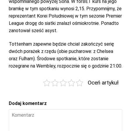
wspomnianego powyżej Sona. W forBET kurs na jego
bramkę w tym spotkaniu wynosi 2,15. Przypomnijmy, że
reprezentant Korei Południowej w tym sezonie Premier
League drogę do siatki znalazł ośmiokrotnie. Ponadto
zanotował sześć asyst.
Tottenham zapewne będzie chciał zakończyć serię
dwóch porażek z rzędu (obie pucharowe: z Chelsea
oraz Fulham). Środowe spotkanie, które zostanie
rozegrane na Wembley, rozpocznie się o godzinie 21:00.
Oceń artykuł
Dodaj komentarz