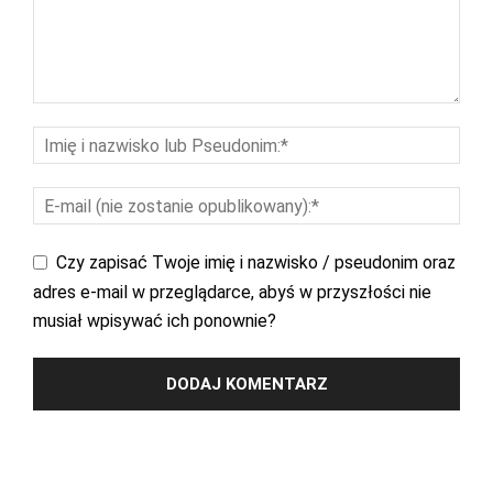
Czy zapisać Twoje imię i nazwisko / pseudonim oraz
adres e-mail w przeglądarce, abyś w przyszłości nie
musiał wpisywać ich ponownie?