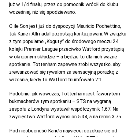
już w 1/4 finału, przez co pomocnik wrócił do klubu
wcześniej, niż się spodziewano.
O ile Son jest już do dyspozycji Mauricio Pochettino,
tak Kane i Alli nadal pozostają kontuzjowani. W związku
z tym popularne „Koguty” do środowego meczu 24.
kolejki Premier League przeciwko Watford przystąpią
w okrojonym składzie – a będzie to dla nich ważne
spotkanie. Tottenham zapewne zrobi wszystko, aby
zrewanżować się rywalom za sensacyjną porażkę z
września, kiedy to Watford triumfowało 2:1.
Podobnie, jak wówczas, Tottenham jest faworytem
bukmacherów tym spotkaniu – STS na wygraną
zespołu z Londynu wystawił współczynnik 1,67. Na
zwycięstwo Watford wynosi on 5,34, a na remis 3,75.
Pod nieobecność Kane’a najwięcej oczekuje się od